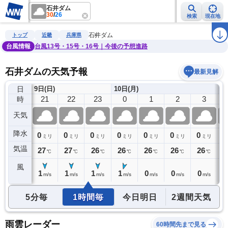
石井ダム
30
/
26
検索
現在地
雨雲レーダー
台風情報
地震情報
警報・注意報
2週間天気
ラ
石井ダム
トップ
近畿
兵庫県
台風情報
台風13号・15号・16号｜今後の予想進路
石井ダムの天気予報
最新見解
日
9日(日)
10日(月)
20
21
22
23
0
1
2
3
時
天気
降水
0
0
0
0
0
0
0
0
0
ミリ
ミリ
ミリ
ミリ
ミリ
ミリ
ミリ
ミリ
気温
27
27
27
26
26
26
26
26
2
℃
℃
℃
℃
℃
℃
℃
℃
風
1
1
1
1
1
0
0
0
0
m/s
m/s
m/s
m/s
m/s
m/s
m/s
m/s
5分毎
1時間毎
今日明日
2週間天気
雨雲レーダー
60時間先まで見る