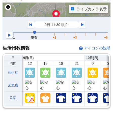
生活指数情報
アイコンの説明
日
9日(日)
10日(月)
12
15
18
21
0
3
時間
熱中症
天気痛
洗濯