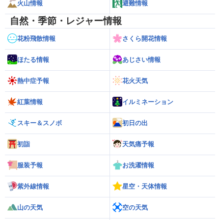
火山情報
避難情報
自然・季節・レジャー情報
花粉飛散情報
さくら開花情報
ほたる情報
あじさい情報
熱中症予報
花火天気
紅葉情報
イルミネーション
スキー＆スノボ
初日の出
初詣
天気痛予報
服装予報
お洗濯情報
紫外線情報
星空・天体情報
山の天気
空の天気