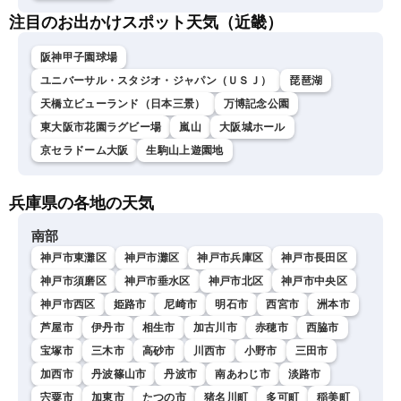
注目のお出かけスポット天気（近畿）
阪神甲子園球場
ユニバーサル・スタジオ・ジャパン（ＵＳＪ）
琵琶湖
天橋立ビューランド（日本三景）
万博記念公園
東大阪市花園ラグビー場
嵐山
大阪城ホール
京セラドーム大阪
生駒山上遊園地
兵庫県の各地の天気
南部
神戸市東灘区
神戸市灘区
神戸市兵庫区
神戸市長田区
神戸市須磨区
神戸市垂水区
神戸市北区
神戸市中央区
神戸市西区
姫路市
尼崎市
明石市
西宮市
洲本市
芦屋市
伊丹市
相生市
加古川市
赤穂市
西脇市
宝塚市
三木市
高砂市
川西市
小野市
三田市
加西市
丹波篠山市
丹波市
南あわじ市
淡路市
宍粟市
加東市
たつの市
猪名川町
多可町
稲美町