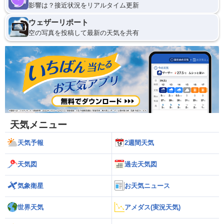
影響は？接近状況をリアルタイム更新
ウェザーリポート
空の写真を投稿して最新の天気を共有
天気メニュー
天気予報
2週間天気
天気図
過去天気図
気象衛星
お天気ニュース
世界天気
アメダス(実況天気)