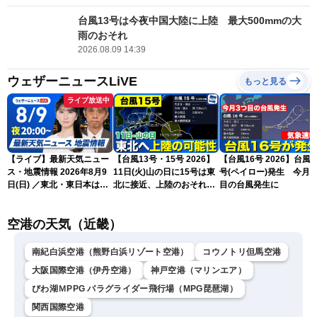
台風13号は今夜中国大陸に上陸 最大500mmの大
雨のおそれ
2026.08.09 14:39
ウェザーニュースLiVE
もっと見る
ライブ放送中
【ライブ】最新天気ニュー
【台風13号・15号 2026】
【台風16号 2026】台風1
ス・地震情報 2026年8月9
11日(火)山の日に15号は東
号(ペイロー)発生 今月3
日(日) ／東北・東日本は急
北に接近、上陸のおそれ
目の台風発生に
な雷雨に注意〈ウェザーニ
（9日15時更新）
ュースLiVEムーン・駒木結
空港の天気（近畿）
衣／芳野達郎〉
南紀白浜空港（熊野白浜リゾート空港）
コウノトリ但馬空港
大阪国際空港（伊丹空港）
神戸空港（マリンエア）
びわ湖ＭPPG パラグライダー飛行場（MPG琵琶湖）
関西国際空港