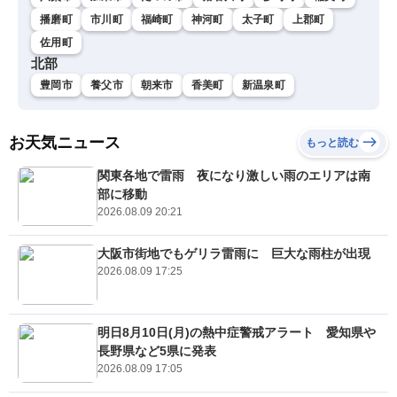
播磨町
市川町
福崎町
神河町
太子町
上郡町
佐用町
北部
豊岡市
養父市
朝来市
香美町
新温泉町
お天気ニュース
もっと読む
関東各地で雷雨 夜になり激しい雨のエリアは南
部に移動
2026.08.09 20:21
大阪市街地でもゲリラ雷雨に 巨大な雨柱が出現
2026.08.09 17:25
明日8月10日(月)の熱中症警戒アラート 愛知県や
長野県など5県に発表
2026.08.09 17:05