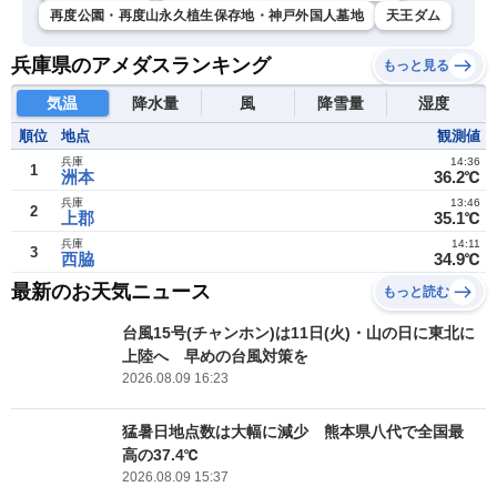
再度公園・再度山永久植生保存地・神戸外国人墓地
天王ダム
兵庫県のアメダスランキング
もっと見る
気温
降水量
風
降雪量
湿度
順位
地点
観測値
兵庫
14:36
1
洲本
36.2℃
兵庫
13:46
2
上郡
35.1℃
兵庫
14:11
3
西脇
34.9℃
最新のお天気ニュース
もっと読む
台風15号(チャンホン)は11日(火)・山の日に東北に
上陸へ 早めの台風対策を
2026.08.09 16:23
猛暑日地点数は大幅に減少 熊本県八代で全国最
高の37.4℃
2026.08.09 15:37