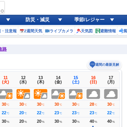
防災・減災
季節/レジャー
報・注意報
2週間天気
ライブカメラ
天気図
避難情報
進路
週間の最新見解
11
12
13
14
15
16
17
(火)
(水)
(木)
(金)
(土)
(日)
(月)
30
30
30
30
30
28
30
3
℃
℃
℃
℃
℃
℃
℃
22
20
22
23
23
23
22
2
℃
℃
℃
℃
℃
℃
℃
30
20
20
30
30
40
40
2
%
%
%
%
%
%
%