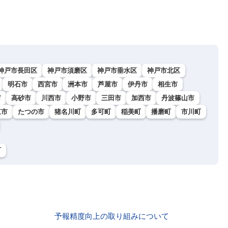
神戸市長田区
神戸市須磨区
神戸市垂水区
神戸市北区
明石市
西宮市
洲本市
芦屋市
伊丹市
相生市
市
高砂市
川西市
小野市
三田市
加西市
丹波篠山市
東市
たつの市
猪名川町
多可町
稲美町
播磨町
市川町
町
予報精度向上の取り組みについて