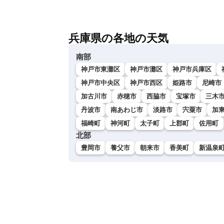
兵庫県の各地の天気
南部
神戸市東灘区
神戸市灘区
神戸市兵庫区
神戸市中央区
神戸市西区
姫路市
尼崎市
加古川市
赤穂市
西脇市
宝塚市
三木
丹波市
南あわじ市
淡路市
宍粟市
加
福崎町
神河町
太子町
上郡町
佐用町
北部
豊岡市
養父市
朝来市
香美町
新温泉