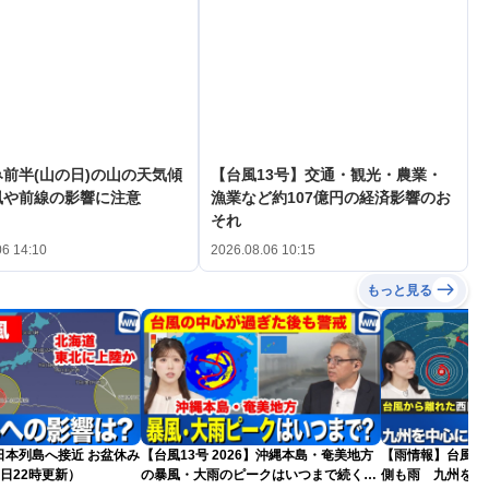
前半(山の日)の山の天気傾
【台風13号】交通・観光・農業・
風や前線の影響に注意
漁業など約107億円の経済影響のお
それ
06 14:10
2026.08.06 10:15
もっと見る
島へ接近 お盆休み
【台風13号 2026】沖縄本島・奄美地方
【雨情報】台風か
日22時更新）
の暴風・大雨のピークはいつまで続く？
側も雨 九州を中