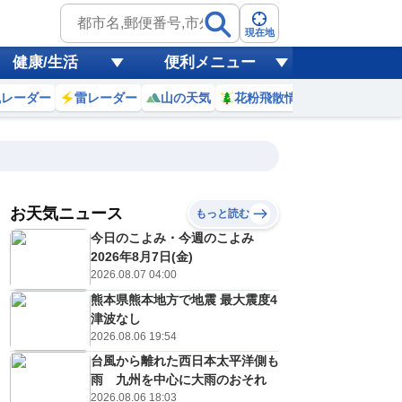
現在地
健康/生活
便利メニュー
風レーダー
雷レーダー
山の天気
花粉飛散情報
世界天気
お天気ニュース
もっと読む
18
19
20
21
今日のこよみ・今週のこよみ
(火)
(水)
(木)
(金)
予報の
2026年8月7日(金)
C
C
C
E
信頼度
高
2026.08.07 04:00
A
熊本県熊本地方で地震 最大震度4
B
C
津波なし
0
30
31
28
D
℃
℃
℃
℃
2026.08.06 19:54
E
3
23
23
23
低
℃
℃
台風から離れた西日本太平洋側も
℃
℃
？
雨 九州を中心に大雨のおそれ
0
10
20
40
%
%
%
%
2026.08.06 18:03