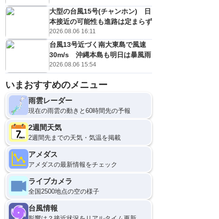
大型の台風15号(チャンホン) 日
本接近の可能性も進路は定まらず
2026.08.06 16:11
台風13号近づく南大東島で風速
30m/s 沖縄本島も明日は暴風雨
2026.08.06 15:54
いまおすすめのメニュー
雨雲レーダー
現在の雨雲の動きと60時間先の予報
2週間天気
2週間先までの天気・気温を掲載
アメダス
アメダスの最新情報をチェック
ライブカメラ
全国2500地点の空の様子
台風情報
影響は？接近状況をリアルタイム更新