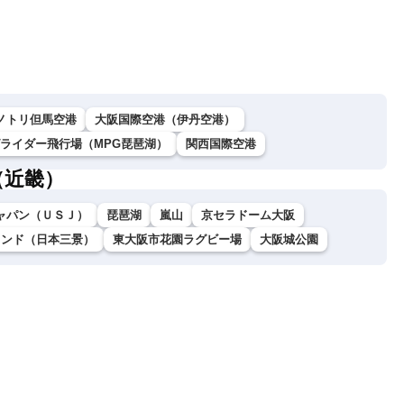
（6日18時更新）
ノトリ但馬空港
大阪国際空港（伊丹空港）
グライダー飛行場（MPG琵琶湖）
関西国際空港
（近畿）
ャパン（ＵＳＪ）
琵琶湖
嵐山
京セラドーム大阪
ランド（日本三景）
東大阪市花園ラグビー場
大阪城公園