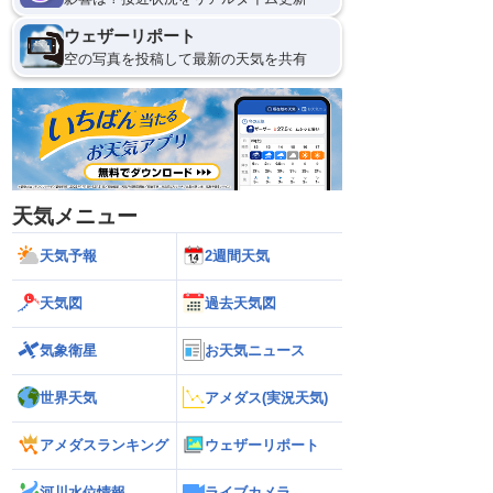
ウェザーリポート
空の写真を投稿して最新の天気を共有
天気メニュー
天気予報
2週間天気
天気図
過去天気図
気象衛星
お天気ニュース
世界天気
アメダス(実況天気)
アメダスランキング
ウェザーリポート
河川水位情報
ライブカメラ