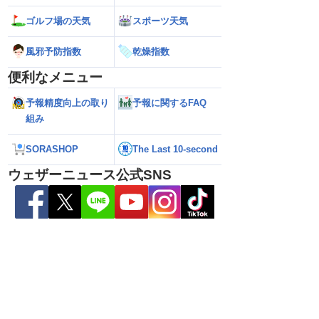
新）
ゴルフ場の天気
スポーツ天気
風邪予防指数
乾燥指数
便利なメニュー
予報精度向上の取り
予報に関するFAQ
組み
SORASHOP
The Last 10-second
ウェザーニュース公式SNS