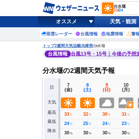
分水堰
33
/
24
オススメ
天気・観測
雨雲レーダー
台風情報
地震情報
警
トップ
2週間天気
近畿
兵庫県
分水堰
台風情報
台風13号・15号｜今後の予想
分水堰の2週間天気予報
4
5
6
7
8
9
10
日
(火)
(水)
(木)
(金)
(土)
(日)
(月)
天気
最高
31
33
33
33
32
30
31
℃
℃
℃
℃
℃
℃
℃
最低
24
22
24
24
25
24
23
℃
℃
℃
℃
℃
℃
℃
降水
0
0
0
30
30
30
30
ミリ
ミリ
ミリ
%
%
%
%