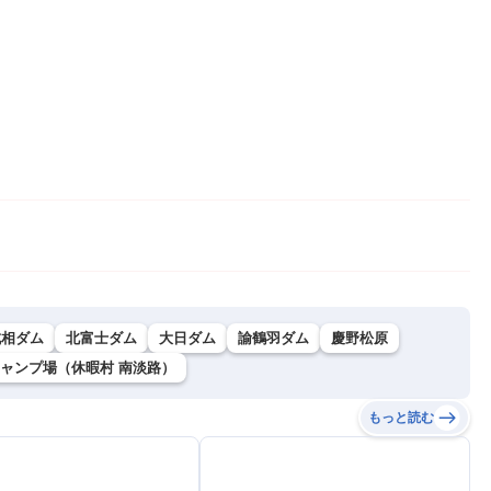
成相ダム
北富士ダム
大日ダム
諭鶴羽ダム
慶野松原
ャンプ場（休暇村 南淡路）
もっと読む