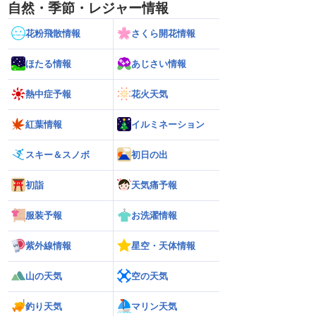
自然・季節・レジャー情報
花粉飛散情報
さくら開花情報
ほたる情報
あじさい情報
熱中症予報
花火天気
紅葉情報
イルミネーション
スキー＆スノボ
初日の出
初詣
天気痛予報
服装予報
お洗濯情報
紫外線情報
星空・天体情報
山の天気
空の天気
ら離れた西日本太平洋
【熊本八代で39℃観測】被災地・熊本へ
【台風15号 202
釣り天気
マリン天気
心に大雨のおそれ
台風による雨風の影響は？
の可能性も進路は定