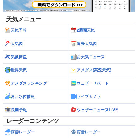
天気メニュー
天気予報
2週間天気
天気図
過去天気図
気象衛星
お天気ニュース
世界天気
アメダス(実況天気)
アメダスランキング
ウェザーリポート
河川水位情報
ライブカメラ
長期予報
ウェザーニュースLiVE
レーダーコンテンツ
雨雲レーダー
雨雪レーダー