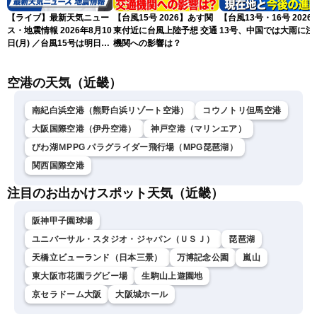
【ライブ】最新天気ニュー
【台風15号 2026】あす関
【台風13号・16号 2026
ス・地震情報 2026年8月10
東付近に台風上陸予想 交通
13号、中国では大雨に注
日(月) ／台風15号は明日夜
機関への影響は？
に関東付近に上陸予想〈ウ
ェザーニュースLiVEムー
空港の天気（近畿）
ン・山岸愛梨／宇野沢達
也〉
南紀白浜空港（熊野白浜リゾート空港）
コウノトリ但馬空港
大阪国際空港（伊丹空港）
神戸空港（マリンエア）
びわ湖ＭPPG パラグライダー飛行場（MPG琵琶湖）
関西国際空港
注目のお出かけスポット天気（近畿）
阪神甲子園球場
ユニバーサル・スタジオ・ジャパン（ＵＳＪ）
琵琶湖
天橋立ビューランド（日本三景）
万博記念公園
嵐山
東大阪市花園ラグビー場
生駒山上遊園地
京セラドーム大阪
大阪城ホール