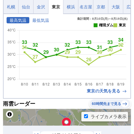
札幌
仙台
金沢
東京
横浜
名古屋
京都
大阪
広
集計期間：8月10日(月)～8月19日(水)
最高気温
最低気温
権現ダム
東京
東京の天気を見る
雨雲レーダー
60時間先まで見る