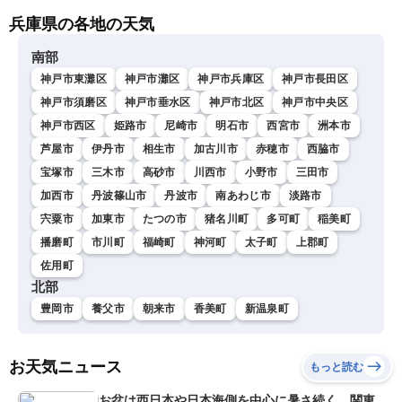
兵庫県の各地の天気
南部
神戸市東灘区
神戸市灘区
神戸市兵庫区
神戸市長田区
神戸市須磨区
神戸市垂水区
神戸市北区
神戸市中央区
神戸市西区
姫路市
尼崎市
明石市
西宮市
洲本市
芦屋市
伊丹市
相生市
加古川市
赤穂市
西脇市
宝塚市
三木市
高砂市
川西市
小野市
三田市
加西市
丹波篠山市
丹波市
南あわじ市
淡路市
宍粟市
加東市
たつの市
猪名川町
多可町
稲美町
播磨町
市川町
福崎町
神河町
太子町
上郡町
佐用町
北部
豊岡市
養父市
朝来市
香美町
新温泉町
お天気ニュース
もっと読む
お盆は西日本や日本海側を中心に暑さ続く 関東