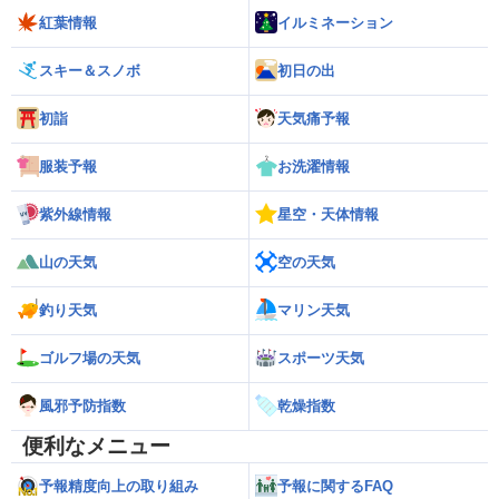
紅葉情報
イルミネーション
スキー＆スノボ
初日の出
初詣
天気痛予報
服装予報
お洗濯情報
紫外線情報
星空・天体情報
山の天気
空の天気
釣り天気
マリン天気
ゴルフ場の天気
スポーツ天気
風邪予防指数
乾燥指数
便利なメニュー
予報精度向上の取り組み
予報に関するFAQ