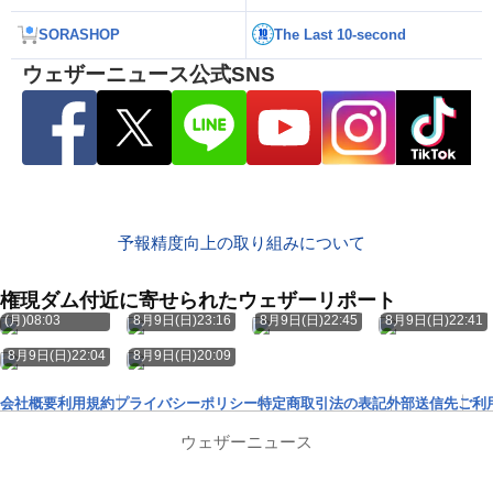
SORASHOP
The Last 10-second
ウェザーニュース公式SNS
予報精度向上の取り組みについて
権現ダム付近に寄せられたウェザーリポート
8月10日
(月)08:03
8月9日(日)23:16
8月9日(日)22:45
8月9日(日)22:41
8月9日(日)22:04
8月9日(日)20:09
会社概要
利用規約
プライバシーポリシー
特定商取引法の表記
外部送信先
ご利
ウェザーニュース