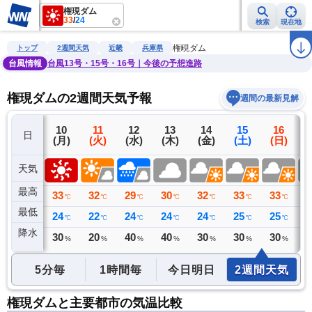
権現ダム
33
/
24
検索
現在地
雨雲レーダー
台風情報
地震情報
警報・注意報
2週間天気
ラ
権現ダム
トップ
2週間天気
近畿
兵庫県
台風情報
台風13号・15号・16号｜今後の予想進路
権現ダムの2週間天気予報
週間の最新見解
9
10
11
12
13
14
15
16
日
(日)
(月)
(火)
(水)
(木)
(金)
(土)
(日)
(
天気
最高
33
33
32
29
30
32
33
33
3
℃
℃
℃
℃
℃
℃
℃
℃
最低
24
24
22
24
24
24
25
25
2
℃
℃
℃
℃
℃
℃
℃
℃
降水
0
30
20
40
40
30
30
30
4
ミリ
%
%
%
%
%
%
%
5分毎
1時間毎
今日明日
2週間天気
権現ダムと主要都市の気温比較