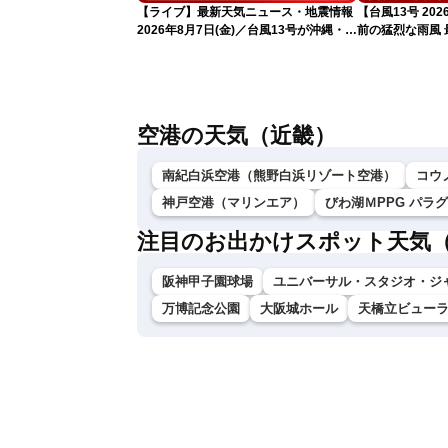
【ライブ】最新天気ニュース・地震情報
【台風13号 2
2026年8月7日(金)／台風13号が沖縄・奄
前の猛烈な雨風 最
美に最接近へ 令和8年熊本地震情報
測 吹き返しも
〈ウェザーニュースLiVEコーヒータイ
ム・江川清音／有賀哲夫〉
空港の天気（近畿）
南紀白浜空港（熊野白浜リゾート空港）
コウ
神戸空港（マリンエア）
びわ湖ＭPPG パラ
注目のお出かけスポット天気
阪神甲子園球場
ユニバーサル・スタジオ・ジ
万博記念公園
大阪城ホール
天橋立ビュー