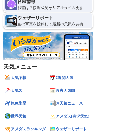
台風情報
影響は？接近状況をリアルタイム更新
ウェザーリポート
空の写真を投稿して最新の天気を共有
天気メニュー
天気予報
2週間天気
天気図
過去天気図
気象衛星
お天気ニュース
世界天気
アメダス(実況天気)
アメダスランキング
ウェザーリポート