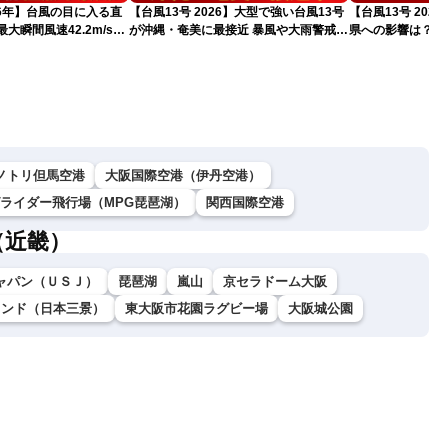
026年】台風の目に入る直
【台風13号 2026】大型で強い台風13号
【台風13号 202
大瞬間風速42.2m/s観
が沖縄・奄美に最接近 暴風や大雨警戒
県への影響は？（
猛烈な暴風になるおそれ
（7日10時現在）
ノトリ但馬空港
大阪国際空港（伊丹空港）
グライダー飛行場（MPG琵琶湖）
関西国際空港
（近畿）
ャパン（ＵＳＪ）
琵琶湖
嵐山
京セラドーム大阪
ランド（日本三景）
東大阪市花園ラグビー場
大阪城公園