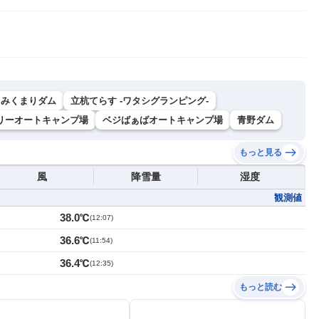
みくまりダム
立杭てらす -ワタシグランピング-
リーオートキャンプ場
ベジばぁばオートキャンプ場
青野ダム
もっと見る
風
降雪量
湿度
観測値
38.0℃
(
12:07
)
36.6℃
(
11:54
)
36.4℃
(
12:35
)
もっと読む