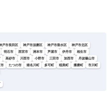
神戸市長田区
神戸市須磨区
神戸市垂水区
神戸市北区
明石市
西宮市
洲本市
芦屋市
伊丹市
相生市
市
高砂市
川西市
小野市
三田市
加西市
丹波篠山市
東市
たつの市
猪名川町
多可町
稲美町
播磨町
市川町
町