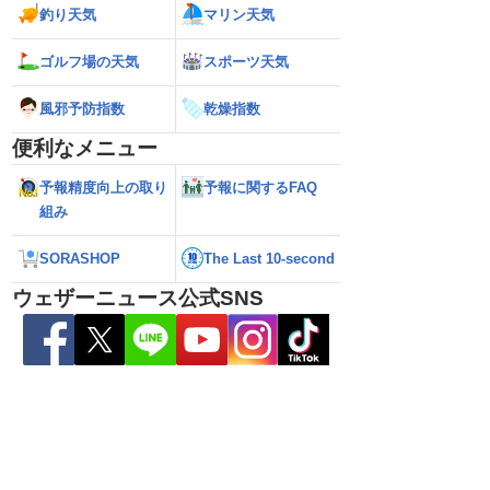
6】台風13号による熊本
【雨情報】西〜東日本太平洋側は台風の
【台風15号 202
釣り天気
マリン天気
7日9時更新）
影響で強雨 九州では大雨のおそれ
接近のおそれ（7日
ゴルフ場の天気
スポーツ天気
風邪予防指数
乾燥指数
便利なメニュー
予報精度向上の取り
予報に関するFAQ
組み
SORASHOP
The Last 10-second
ウェザーニュース公式SNS