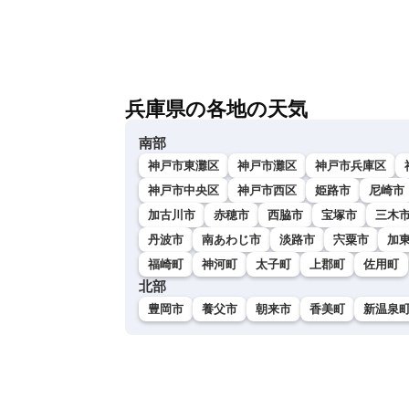
兵庫県の各地の天気
南部
神戸市東灘区
神戸市灘区
神戸市兵庫区
神戸市中央区
神戸市西区
姫路市
尼崎市
加古川市
赤穂市
西脇市
宝塚市
三木
丹波市
南あわじ市
淡路市
宍粟市
加
福崎町
神河町
太子町
上郡町
佐用町
北部
豊岡市
養父市
朝来市
香美町
新温泉