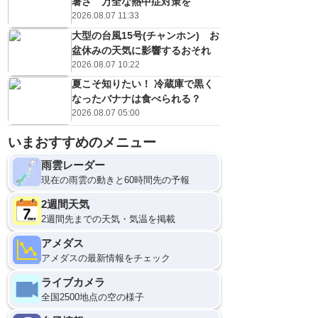
暑さ 万全な熱中症対策を
2026.08.07 11:33
大型の台風15号(チャンホン) お
盆休みの天気に影響するおそれ
2026.08.07 10:22
夏こそ知りたい！ 冷蔵庫で黒く
なったバナナは食べられる？
2026.08.07 05:00
いまおすすめのメニュー
雨雲レーダー
現在の雨雲の動きと60時間先の予報
2週間天気
2週間先までの天気・気温を掲載
アメダス
アメダスの最新情報をチェック
ライブカメラ
全国2500地点の空の様子