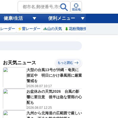
現在地
健康/生活
便利メニュー
風レーダー
雷レーダー
山の天気
花粉飛散情報
世界天気
お天気ニュース
もっと読む
大型の台風13号が沖縄・奄美に
4
5
6
7
8
9
10
11
接近中 明日にかけ暴風雨に厳重
警戒を
2026.08.07 10:17
お盆休みの天気2026 台風の影
0
0
0
0
0
0
0
0
ミリ
ミリ
ミリ
ミリ
ミリ
ミリ
ミリ
ミリ
ミリ
響に要注意 後半は急な雷雨の心
24
24
24
24
26
28
29
31
℃
℃
℃
℃
℃
℃
℃
℃
℃
配も
2026.08.07 12:25
0
0
1
1
1
1
2
2
九州から北海道の広範囲で厳しい
/s
m/s
m/s
m/s
m/s
m/s
m/s
m/s
m/s