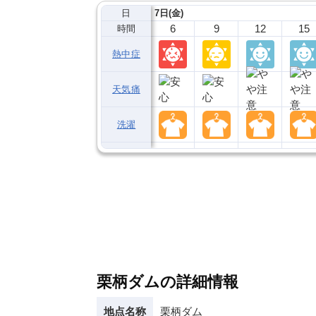
日
7日(金)
6
9
12
15
時間
熱中症
天気痛
洗濯
栗柄ダムの詳細情報
地点名称
栗柄ダム