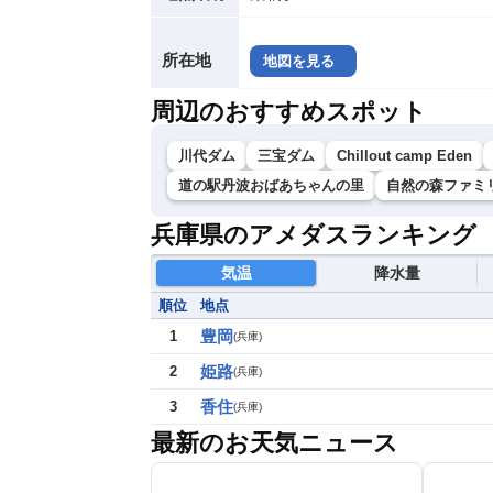
所在地
地図を見る
周辺のおすすめスポット
川代ダム
三宝ダム
Chillout camp Eden
道の駅丹波おばあちゃんの里
自然の森ファミ
兵庫県のアメダスランキング
気温
降水量
順位
地点
豊岡
1
(
兵庫
)
姫路
2
(
兵庫
)
香住
3
(
兵庫
)
最新のお天気ニュース