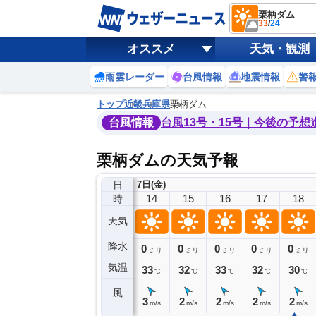
栗柄ダム
33
/
24
オススメ
天気・観測
雨雲レーダー
台風情報
地震情報
警
トップ
近畿
兵庫県
栗柄ダム
台風情報
台風13号・15号｜今後の予想
栗柄ダムの天気予報
日
7日(金)
10
11
12
13
14
15
16
17
18
時
天気
降水
0
0
0
0
0
0
0
0
ミリ
ミリ
ミリ
ミリ
ミリ
ミリ
ミリ
ミリ
ミリ
気温
32
32
31
32
33
32
33
32
30
℃
℃
℃
℃
℃
℃
℃
℃
℃
風
3
2
3
3
3
2
2
2
2
m/s
m/s
m/s
m/s
m/s
m/s
m/s
m/s
m/s