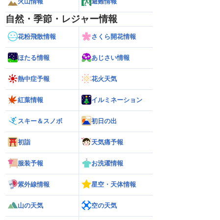
火山情報
避難情報
自然・季節・レジャー情報
花粉飛散情報
さくら開花情報
ほたる情報
あじさい情報
熱中症予報
花火天気
紅葉情報
イルミネーション
スキー＆スノボ
初日の出
初詣
天気痛予報
服装予報
お洗濯情報
紫外線情報
星空・天体情報
山の天気
空の天気