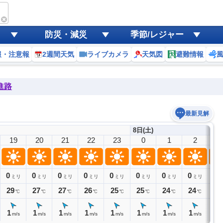
防災・減災
季節/レジャー
報・注意報
2週間天気
ライブカメラ
天気図
避難情報
進路
最新見解
8日(土)
19
20
21
22
23
0
1
2
3
0
0
0
0
0
0
0
0
0
ミリ
ミリ
ミリ
ミリ
ミリ
ミリ
ミリ
ミリ
29
27
27
26
25
25
24
24
24
℃
℃
℃
℃
℃
℃
℃
℃
1
1
1
1
1
1
1
1
0
m/s
m/s
m/s
m/s
m/s
m/s
m/s
m/s
m