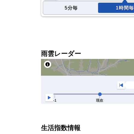
5分毎
1時間毎
雨雲レーダー
生活指数情報