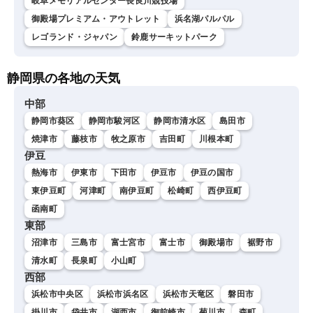
岐阜メモリアルセンター長良川競技場
御殿場プレミアム・アウトレット
浜名湖パルパル
レゴランド・ジャパン
鈴鹿サーキットパーク
静岡県の各地の天気
中部
静岡市葵区
静岡市駿河区
静岡市清水区
島田市
焼津市
藤枝市
牧之原市
吉田町
川根本町
伊豆
熱海市
伊東市
下田市
伊豆市
伊豆の国市
東伊豆町
河津町
南伊豆町
松崎町
西伊豆町
函南町
東部
沼津市
三島市
富士宮市
富士市
御殿場市
裾野市
清水町
長泉町
小山町
西部
浜松市中央区
浜松市浜名区
浜松市天竜区
磐田市
掛川市
袋井市
湖西市
御前崎市
菊川市
森町