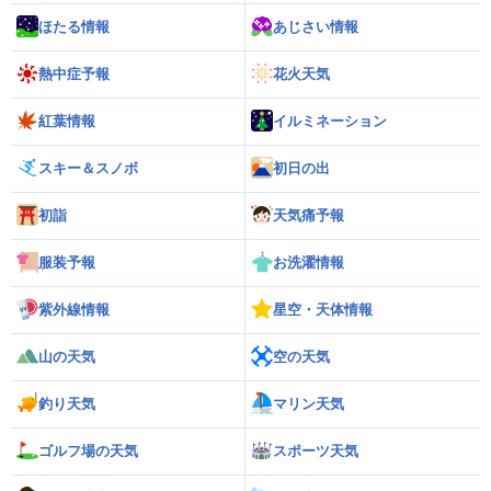
ほたる情報
あじさい情報
熱中症予報
花火天気
紅葉情報
イルミネーション
スキー＆スノボ
初日の出
初詣
天気痛予報
服装予報
お洗濯情報
紫外線情報
星空・天体情報
山の天気
空の天気
釣り天気
マリン天気
ゴルフ場の天気
スポーツ天気