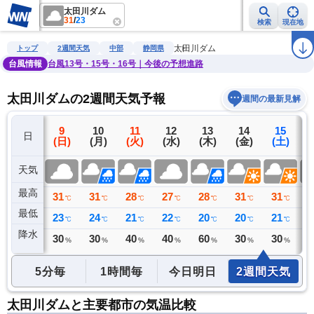
太田川ダム
31
/
23
検索
現在地
雨雲レーダー
台風情報
地震情報
警報・注意報
2週間天気
ラ
太田川ダム
トップ
2週間天気
中部
静岡県
台風情報
台風13号・15号・16号｜今後の予想進路
太田川ダムの2週間天気予報
週間の最新見解
8
9
10
11
12
13
14
15
日
(土)
(日)
(月)
(火)
(水)
(木)
(金)
(土)
(
天気
最高
32
31
31
28
27
28
31
31
2
℃
℃
℃
℃
℃
℃
℃
℃
最低
23
23
24
21
22
20
20
21
2
℃
℃
℃
℃
℃
℃
℃
℃
降水
0
30
30
40
40
60
30
30
4
ミリ
%
%
%
%
%
%
%
5分毎
1時間毎
今日明日
2週間天気
太田川ダムと主要都市の気温比較