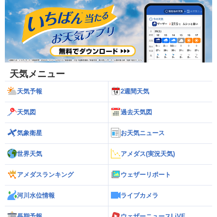
天気メニュー
天気予報
2週間天気
天気図
過去天気図
気象衛星
お天気ニュース
世界天気
アメダス(実況天気)
アメダスランキング
ウェザーリポート
河川水位情報
ライブカメラ
長期予報
ウェザーニュースLiVE