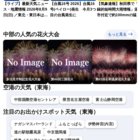
【ライブ】最新天気ニュー
【台風16号 2026】台風16
【気象速報】秋田県で「
ス・地震情報 2026年8月9
号(ペイロー)発生 今月3つ
録的短時間大雨情報」湯
日(日) ／東北・東日本は急
目の台風発生に
市付近で約100mmの猛
な雷雨に注意〈ウェザーニ
な雨
ュースLiVEイブニング・戸
北美月／芳野達郎〉
中部の人気の花火大会
もっと見る
多治見市制記念花火大会
第44回三国花火
第62回石和温泉花火大会
空港の天気（東海）
中部国際空港セントレア
県営名古屋空港
富士山静岡空港
注目のお出かけスポット天気（東海）
ナガシマスパーランド
ふもとっぱら
伊勢神宮(内宮)
道の駅朝霧高原
中京競馬場