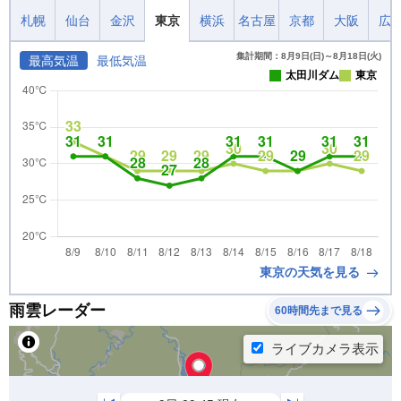
札幌
仙台
金沢
東京
横浜
名古屋
京都
大阪
広
集計期間：8月9日(日)～8月18日(火)
最高気温
最低気温
太田川ダム
東京
東京の天気を見る
雨雲レーダー
60時間先まで見る