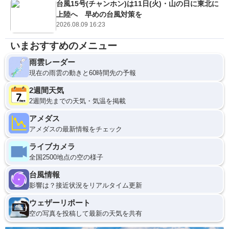
台風15号(チャンホン)は11日(火)・山の日に東北に
上陸へ 早めの台風対策を
2026.08.09 16:23
いまおすすめのメニュー
雨雲レーダー
現在の雨雲の動きと60時間先の予報
2週間天気
2週間先までの天気・気温を掲載
アメダス
アメダスの最新情報をチェック
ライブカメラ
全国2500地点の空の様子
台風情報
影響は？接近状況をリアルタイム更新
ウェザーリポート
空の写真を投稿して最新の天気を共有