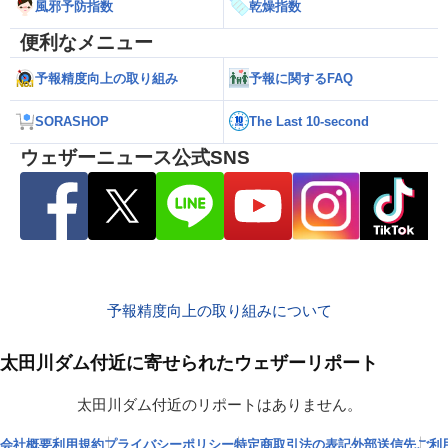
風邪予防指数
乾燥指数
便利なメニュー
予報精度向上の取り組み
予報に関するFAQ
SORASHOP
The Last 10-second
ウェザーニュース公式SNS
予報精度向上の取り組みについて
太田川ダム付近に寄せられたウェザーリポート
太田川ダム付近のリポートはありません。
会社概要
利用規約
プライバシーポリシー
特定商取引法の表記
外部送信先
ご利