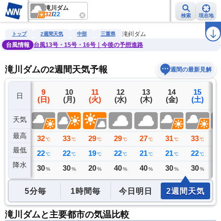
滝川ダム
32
/
22
検索
現在地
雨雲レーダー
台風情報
地震情報
警報・注意報
2週間天気
ラ
滝川ダム
トップ
2週間天気
中部
三重県
台風情報
台風13号・15号・16号｜今後の予想進路
滝川ダムの2週間天気予報
週間の最新見解
8
9
10
11
12
13
14
15
日
(土)
(日)
(月)
(火)
(水)
(木)
(金)
(土)
(
天気
最高
32
32
33
29
29
27
31
33
3
℃
℃
℃
℃
℃
℃
℃
℃
最低
23
22
22
19
22
21
21
22
2
℃
℃
℃
℃
℃
℃
℃
℃
降水
0
30
30
20
40
40
30
30
4
ミリ
%
%
%
%
%
%
%
5分毎
1時間毎
今日明日
2週間天気
滝川ダムと主要都市の気温比較