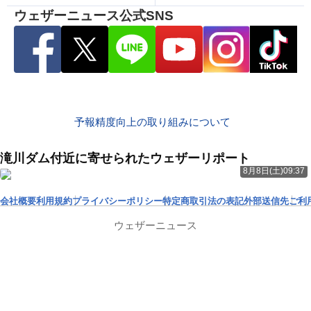
ウェザーニュース公式SNS
予報精度向上の取り組みについて
滝川ダム付近に寄せられたウェザーリポート
8月8日(土)09:37
会社概要
利用規約
プライバシーポリシー
特定商取引法の表記
外部送信先
ご利
ウェザーニュース