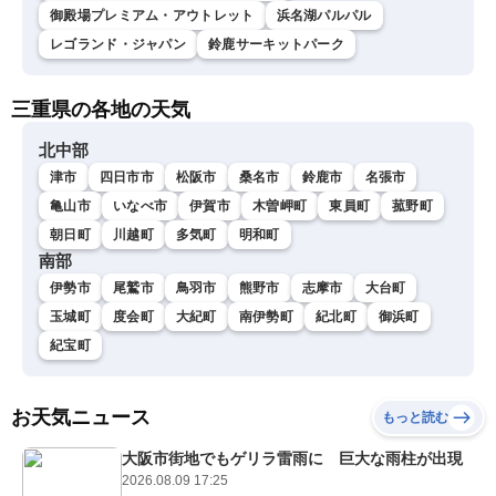
御殿場プレミアム・アウトレット
浜名湖パルパル
レゴランド・ジャパン
鈴鹿サーキットパーク
三重県の各地の天気
北中部
津市
四日市市
松阪市
桑名市
鈴鹿市
名張市
亀山市
いなべ市
伊賀市
木曽岬町
東員町
菰野町
朝日町
川越町
多気町
明和町
南部
伊勢市
尾鷲市
鳥羽市
熊野市
志摩市
大台町
玉城町
度会町
大紀町
南伊勢町
紀北町
御浜町
紀宝町
お天気ニュース
もっと読む
大阪市街地でもゲリラ雷雨に 巨大な雨柱が出現
2026.08.09 17:25