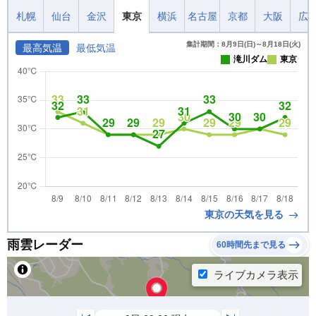
札幌
仙台
金沢
東京
横浜
名古屋
京都
大阪
広
集計期間：8月9日(日)～8月18日(火)
最高気温
最低気温
滝川ダム
東京
東京の天気を見る
雨雲レーダー
60時間先まで見る