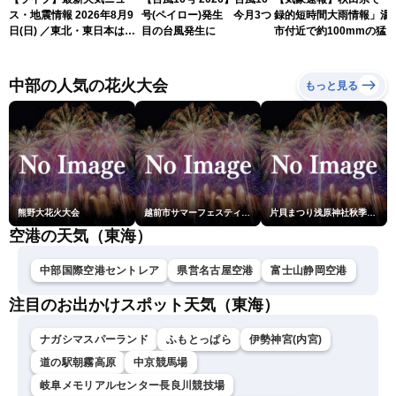
ス・地震情報 2026年8月9
号(ペイロー)発生 今月3つ
録的短時間大雨情報」湯
日(日) ／東北・東日本は急
目の台風発生に
市付近で約100mmの猛
な雷雨に注意〈ウェザーニ
な雨
ュースLiVEイブニング・戸
北美月／芳野達郎〉
中部の人気の花火大会
もっと見る
熊野大花火大会
越前市サマーフェスティバル花火大会
片貝まつり浅原神社秋季例大祭奉納大煙火
空港の天気（東海）
中部国際空港セントレア
県営名古屋空港
富士山静岡空港
注目のお出かけスポット天気（東海）
ナガシマスパーランド
ふもとっぱら
伊勢神宮(内宮)
道の駅朝霧高原
中京競馬場
岐阜メモリアルセンター長良川競技場