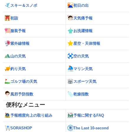
スキー＆スノボ
初日の出
初詣
天気痛予報
服装予報
お洗濯情報
紫外線情報
星空・天体情報
山の天気
空の天気
釣り天気
マリン天気
ゴルフ場の天気
スポーツ天気
風邪予防指数
乾燥指数
便利なメニュー
予報精度向上の取り組み
予報に関するFAQ
SORASHOP
The Last 10-second