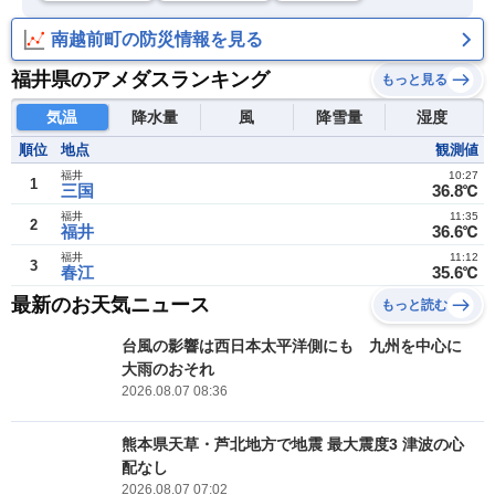
南越前町の防災情報を見る
福井県のアメダスランキング
もっと見る
気温
降水量
風
降雪量
湿度
順位
地点
観測値
福井
10:27
1
三国
36.8℃
福井
11:35
2
福井
36.6℃
福井
11:12
3
春江
35.6℃
最新のお天気ニュース
もっと読む
台風の影響は西日本太平洋側にも 九州を中心に
大雨のおそれ
2026.08.07 08:36
熊本県天草・芦北地方で地震 最大震度3 津波の心
配なし
2026.08.07 07:02