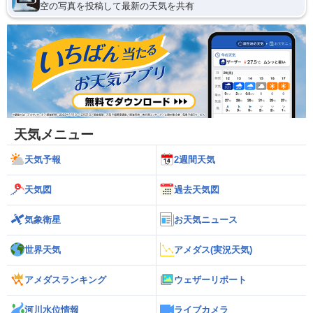
空の写真を投稿して最新の天気を共有
天気メニュー
天気予報
2週間天気
天気図
過去天気図
気象衛星
お天気ニュース
世界天気
アメダス(実況天気)
アメダスランキング
ウェザーリポート
河川水位情報
ライブカメラ