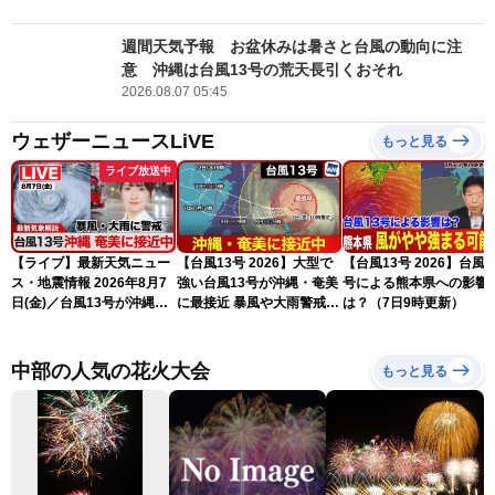
週間天気予報 お盆休みは暑さと台風の動向に注
意 沖縄は台風13号の荒天長引くおそれ
2026.08.07 05:45
ウェザーニュースLiVE
もっと見る
ライブ放送中
【ライブ】最新天気ニュー
【台風13号 2026】大型で
【台風13号 2026】台風1
ス・地震情報 2026年8月7
強い台風13号が沖縄・奄美
号による熊本県への影響
日(金)／台風13号が沖縄・
に最接近 暴風や大雨警戒
は？（7日9時更新）
奄美に最接近へ 令和8年
（7日10時現在）
熊本地震情報〈ウェザーニ
ュースLiVEコーヒータイ
中部の人気の花火大会
もっと見る
ム・江川清音／有賀哲夫〉