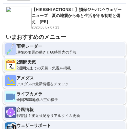
【HIKESHI ACTIONS！】損保ジャパン×ウェザー
ニューズ 夏の地震から命と生活を守る初動と備
え [PR]
2026.08.07 07:23
いまおすすめのメニュー
雨雲レーダー
現在の雨雲の動きと60時間先の予報
2週間天気
2週間先までの天気・気温を掲載
アメダス
アメダスの最新情報をチェック
ライブカメラ
全国2500地点の空の様子
台風情報
影響は？接近状況をリアルタイム更新
ウェザーリポート