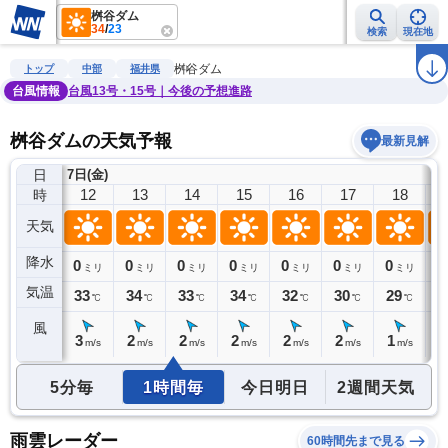
桝谷ダム
34
/
23
検索
現在地
雨雲レーダー
台風情報
地震情報
警報・注意報
2週間天気
ラ
桝谷ダム
トップ
中部
福井県
台風情報
台風13号・15号｜今後の予想進路
桝谷ダムの天気予報
最新見解
日
7日(金)
11
12
13
14
15
16
17
18
時
天気
降水
0
0
0
0
0
0
0
0
0
ミリ
ミリ
ミリ
ミリ
ミリ
ミリ
ミリ
ミリ
気温
32
33
34
33
34
32
30
29
2
℃
℃
℃
℃
℃
℃
℃
℃
風
3
3
2
2
2
2
2
1
1
m/s
m/s
m/s
m/s
m/s
m/s
m/s
m/s
5分毎
1時間毎
今日明日
2週間天気
雨雲レーダー
60時間先まで見る