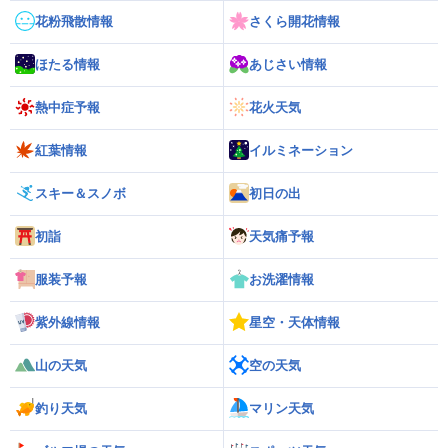
花粉飛散情報
さくら開花情報
ほたる情報
あじさい情報
熱中症予報
花火天気
紅葉情報
イルミネーション
スキー＆スノボ
初日の出
初詣
天気痛予報
服装予報
お洗濯情報
紫外線情報
星空・天体情報
山の天気
空の天気
釣り天気
マリン天気