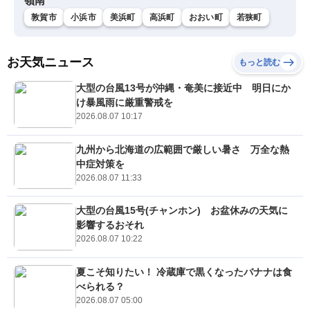
嶺南
敦賀市
小浜市
美浜町
高浜町
おおい町
若狭町
お天気ニュース
もっと読む
大型の台風13号が沖縄・奄美に接近中 明日にか
け暴風雨に厳重警戒を
2026.08.07 10:17
九州から北海道の広範囲で厳しい暑さ 万全な熱
中症対策を
2026.08.07 11:33
大型の台風15号(チャンホン) お盆休みの天気に
影響するおそれ
2026.08.07 10:22
夏こそ知りたい！ 冷蔵庫で黒くなったバナナは食
べられる？
2026.08.07 05:00