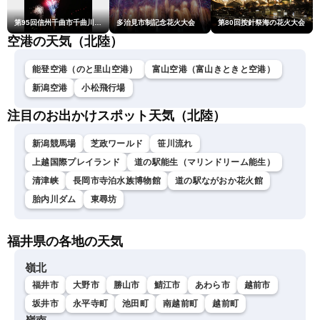
第95回信州千曲市千曲川納涼煙火大会
多治見市制記念花火大会
第80回按針祭海の花火大会
空港の天気（北陸）
能登空港（のと里山空港）
富山空港（富山きときと空港）
新潟空港
小松飛行場
注目のお出かけスポット天気（北陸）
新潟競馬場
芝政ワールド
笹川流れ
上越国際プレイランド
道の駅能生（マリンドリーム能生）
清津峡
長岡市寺泊水族博物館
道の駅ながおか花火館
胎内川ダム
東尋坊
福井県の各地の天気
嶺北
福井市
大野市
勝山市
鯖江市
あわら市
越前市
坂井市
永平寺町
池田町
南越前町
越前町