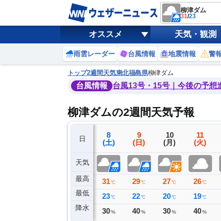
柳津ダム
31
/
23
オススメ
天気・観測
雨雲レーダー
台風情報
地震情報
警
トップ
2週間天気
東北
福島県
柳津ダム
台風情報
台風13号・15号｜今後の予想
柳津ダムの2週間天気予報
5
6
7
8
9
10
11
日
(水)
(木)
(金)
(土)
(日)
(月)
(火)
天気
最高
30
33
34
31
29
27
26
℃
℃
℃
℃
℃
℃
℃
最低
16
20
22
23
22
20
19
℃
℃
℃
℃
℃
℃
℃
降水
0
0
0
30
40
30
40
ミリ
ミリ
ミリ
%
%
%
%