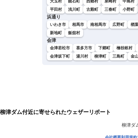
大玉村
鏡石町
西郷村
泉崎村
中島村
平田村
浅川町
古殿町
三春町
小野町
浜通り
いわき市
相馬市
南相馬市
広野町
楢
新地町
飯舘村
会津
会津若松市
喜多方市
下郷町
檜枝岐村
会津坂下町
湯川村
柳津町
三島町
金
柳津ダム付近に寄せられたウェザーリポート
柳津ダ
会社概要
利用規約