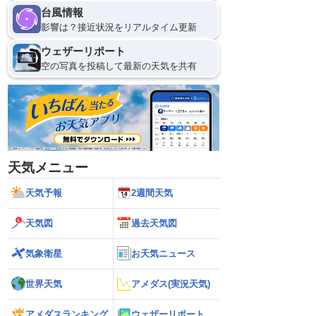
台風情報
影響は？接近状況をリアルタイム更新
ウェザーリポート
空の写真を投稿して最新の天気を共有
天気メニュー
天気予報
2週間天気
天気図
過去天気図
気象衛星
お天気ニュース
世界天気
アメダス(実況天気)
アメダスランキング
ウェザーリポート