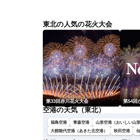
年熊本地震情報 ／〈ウェザーニュース
LiVEモーニング・松本真央／山口剛央〉
東北の人気の花火大会
第33回赤川花火大会
空港の天気（東北）
福島空港
青森空港
山形空港（おいしい山
大館能代空港（あきた北空港）
秋田空港