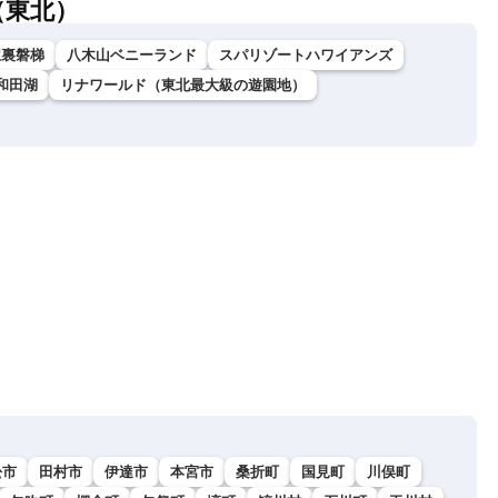
（東北）
駅裏磐梯
八木山ベニーランド
スパリゾートハワイアンズ
和田湖
リナワールド（東北最大級の遊園地）
松市
田村市
伊達市
本宮市
桑折町
国見町
川俣町