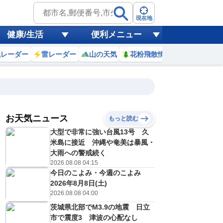
現在地
健康/生活
便利メニュー
風レーダー
雷レーダー
山の天気
花粉飛散情報
世界天気
お天気ニュース
もっと読む
19
20
21
22
大型で非常に強い台風13号 久
(水)
(木)
(金)
(土)
予報の
米島に接近 沖縄や奄美は暴風・
E
D
C
E
信頼度
高
大雨への警戒続く
A
2026.08.08 04:15
B
今日のこよみ・今週のこよみ
C
9
30
29
29
D
2026年8月8日(土)
℃
℃
℃
℃
E
2026.08.08 04:00
1
21
20
20
低
℃
℃
℃
℃
？
茨城県北部でM3.9の地震 日立
0
30
20
30
%
%
%
%
市で震度3 津波の心配なし