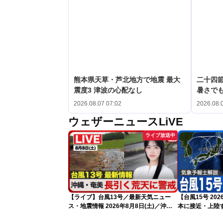
熊本県天草・芦北地方で地震 最大
二十四
震度3 津波の心配なし
暑さで
2026.08.07 07:02
2026.08.
ウェザーニュースLiVE
ライブ放送中
【ライブ】台風13号／最新天気ニュー
【台風15号 2
ス・地震情報 2026年8月8日(土)／沖
本に接近・上陸す
縄・奄美は大荒れの天気が続く／令和8
情報）