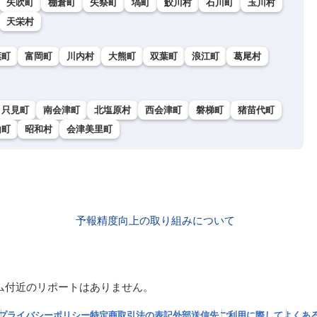
矢吹町
棚倉町
矢祭町
塙町
鮫川村
石川町
玉川村
天栄村
葉町
富岡町
川内村
大熊町
双葉町
浪江町
葛尾村
只見町
南会津町
北塩原村
西会津町
磐梯町
猪苗代町
山町
昭和村
会津美里町
予報精度向上の取り組みについて
ム付近のリポートはありません。
プライバシーポリシー
特定商取引法の表記
外部送信先
ご利用に際して
よくあ