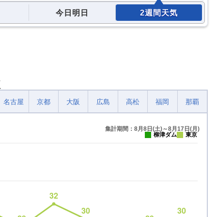
今日明日
2週間天気
較
名古屋
京都
大阪
広島
高松
福岡
那覇
集計期間：8月8日(土)～8月17日(月)
柳津ダム
東京