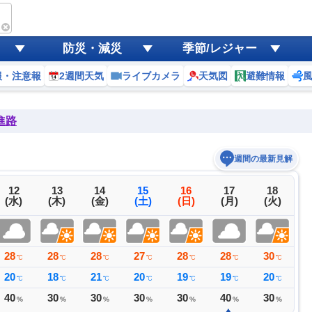
防災・減災
季節/レジャー
報・注意報
2週間天気
ライブカメラ
天気図
避難情報
進路
週間の最新見解
12
13
14
15
16
17
18
(水)
(木)
(金)
(土)
(日)
(月)
(火)
28
28
28
27
28
28
30
2
℃
℃
℃
℃
℃
℃
℃
20
18
21
20
19
19
20
2
℃
℃
℃
℃
℃
℃
℃
40
30
30
30
30
40
30
3
%
%
%
%
%
%
%