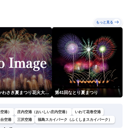
もっと見る
第54回かわさき夏まつり花火大会「おらが自慢のでっかい花火」
第41回なとり夏まつり
形空港）
庄内空港（おいしい庄内空港）
いわて花巻空港
仙台空港
三沢空港
福島スカイパーク（ふくしまスカイパーク）