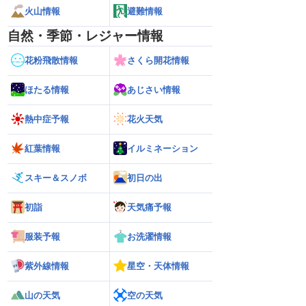
火山情報
避難情報
自然・季節・レジャー情報
花粉飛散情報
さくら開花情報
ほたる情報
あじさい情報
熱中症予報
花火天気
紅葉情報
イルミネーション
スキー＆スノボ
初日の出
初詣
天気痛予報
服装予報
お洗濯情報
紫外線情報
星空・天体情報
026】台風の影響に要
【ゲリラ雷雨】長野県で1時間に約
【台風13号 202
雷雨の心配も
100mmの猛烈な雨／気象防災速報・記
強い」勢力に再発
録的短時間大雨
（7日18時最新情報
山の天気
空の天気