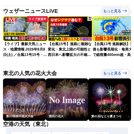
ウェザーニュースLiVE
もっと見る
ライブ放送中
【ライブ】最新天気ニュー
【台風15号】進路に複雑な
【台風13号 進路解説】
ス・地震情報 2026年8月8
変化・東北上陸の可能性と
後も影響長期化・奄美大
日(土) ／台風13号15号・ゲ
西日本へ影響拡大の不確実
で総雨量400mm超・高
リラ雷雨最新見解・令和8
性
に要警戒（2026.08.08
年熊本地震情報〈ウェザー
16:00）
ニュースLiVEイブニング・
東北の人気の花火大会
もっと見る
小川千奈／芳野達郎〉
第33回赤川花火大会
酒田の花火
第41回なとり夏まつり
空港の天気（東北）