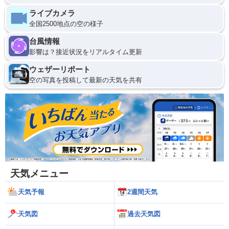
ライブカメラ
全国2500地点の空の様子
台風情報
影響は？接近状況をリアルタイム更新
ウェザーリポート
空の写真を投稿して最新の天気を共有
天気メニュー
天気予報
2週間天気
天気図
過去天気図