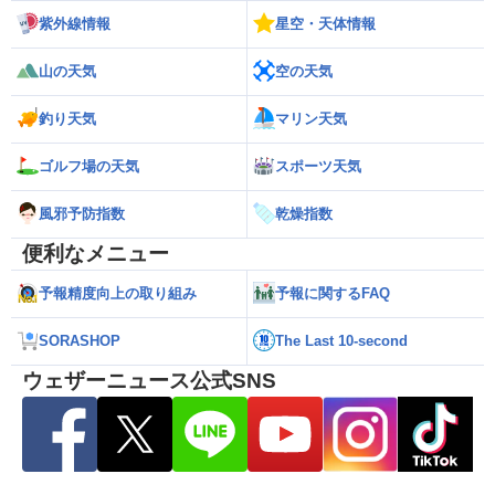
紫外線情報
星空・天体情報
山の天気
空の天気
釣り天気
マリン天気
ゴルフ場の天気
スポーツ天気
風邪予防指数
乾燥指数
便利なメニュー
予報精度向上の取り組み
予報に関するFAQ
SORASHOP
The Last 10-second
ウェザーニュース公式SNS