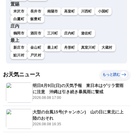
置賜
米沢市
長井市
南陽市
高畠町
川西町
小国町
白鷹町
飯豊町
庄内
鶴岡市
酒田市
三川町
庄内町
遊佐町
最上
新庄市
金山町
最上町
舟形町
真室川町
大蔵村
鮭川村
戸沢村
お天気ニュース
もっと読む
明日8月9日(日)の天気予報 東日本はゲリラ雷雨
に注意 沖縄は引き続き暴風雨に警戒
2026.08.08 17:00
大型の台風15号(チャンホン) 山の日に東北に上
陸のおそれ
2026.08.08 16:35