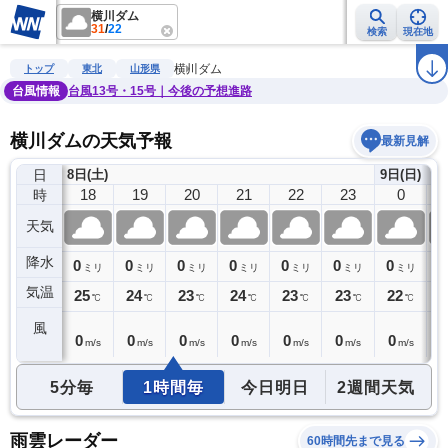
横川ダム
31
/
22
検索
現在地
雨雲レーダー
台風情報
地震情報
警報・注意報
2週間天気
ラ
横川ダム
トップ
東北
山形県
台風情報
台風13号・15号｜今後の予想進路
横川ダムの天気予報
最新見解
日
8日(土)
9日(日)
17
18
19
20
21
22
23
0
時
天気
降水
0
0
0
0
0
0
0
0
0
ミリ
ミリ
ミリ
ミリ
ミリ
ミリ
ミリ
ミリ
気温
26
25
24
23
24
23
23
22
2
℃
℃
℃
℃
℃
℃
℃
℃
風
0
0
0
0
0
0
0
0
0
m/s
m/s
m/s
m/s
m/s
m/s
m/s
m/s
5分毎
1時間毎
今日明日
2週間天気
雨雲レーダー
60時間先まで見る