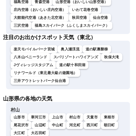
福島空港
青森空港
山形空港（おいしい山形空港）
庄内空港（おいしい庄内空港）
いわて花巻空港
大館能代空港（あきた北空港）
秋田空港
仙台空港
三沢空港
福島スカイパーク（ふくしまスカイパーク）
注目のお出かけスポット天気（東北）
楽天モバイルパーク宮城
奥入瀬渓流
道の駅裏磐梯
八木山ベニーランド
スパリゾートハワイアンズ
秋保大滝
Jヴィレッジスタジアム
道の駅十和田湖
リナワールド（東北最大級の遊園地）
三井アウトレットパーク仙台港
山形県の各地の天気
村山
山形市
寒河江市
上山市
村山市
天童市
東根市
尾花沢市
山辺町
中山町
河北町
西川町
朝日町
大江町
大石田町