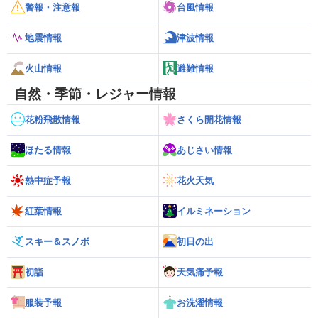
警報・注意報
台風情報
地震情報
津波情報
火山情報
避難情報
自然・季節・レジャー情報
花粉飛散情報
さくら開花情報
ほたる情報
あじさい情報
熱中症予報
花火天気
紅葉情報
イルミネーション
スキー＆スノボ
初日の出
初詣
天気痛予報
服装予報
お洗濯情報