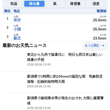
気温
降水量
風
降雪量
湿度
順位
地点
観測値
山形
15:00
1
米沢
25.5mm
山形
14:00
2
小国
25.0mm
山形
14:30
3
新庄
23.5mm
最新のお天気ニュース
もっと読む
東北から九州で猛暑日に 明日も西日本は厳しい
残暑の予想
2026.08.08 15:40
新潟県で1時間に約100mmの猛烈な雨 気象防災
速報・記録的短時間大雨
2026.08.08 15:49
新潟県で線状降水帯が発生のおそれ 大雨に厳重警
戒
2026.08.08 15:08