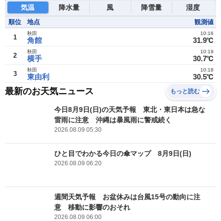
気温
降水量
風
降雪量
湿度
順位
地点
観測値
秋田
10:16
1
角館
31.9℃
秋田
10:19
2
横手
30.7℃
秋田
10:18
3
東由利
30.5℃
最新のお天気ニュース
もっと読む
今日8月9日(日)の天気予報 東北・東日本は急な
雷雨に注意 沖縄は暴風雨に警戒続く
2026.08.09 05:30
ひと目でわかる今日の傘マップ 8月9日(日)
2026.08.09 06:20
週間天気予報 お盆休みは台風15号の動向に注
意 移動に影響のおそれ
2026.08.09 06:00