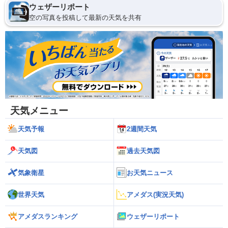
ウェザーリポート
空の写真を投稿して最新の天気を共有
天気メニュー
天気予報
2週間天気
天気図
過去天気図
気象衛星
お天気ニュース
世界天気
アメダス(実況天気)
アメダスランキング
ウェザーリポート