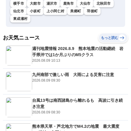
横手市
大館市
湯沢市
鹿角市
大仙市
北秋田市
仙北市
小坂町
上小阿仁村
美郷町
羽後町
東成瀬村
お天気ニュース
もっと読む
週刊地震情報 2026.8.9 熊本地震の活動継続 岩
手県沖では1か月ぶりのM5クラス
2026.08.09 10:13
九州南部で激しい雨 大雨による災害に注意
2026.08.09 09:30
台風13号は南西諸島から離れるも 高波に引き続
き注意
2026.08.09 08:30
熊本県天草・芦北地方でM4.2の地震 最大震度