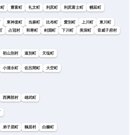
幸町
豊富町
礼文町
利尻町
利尻富士町
幌延町
町
東神楽町
当麻町
比布町
愛別町
上川町
東川町
町
占冠村
和寒町
剣淵町
下川町
美深町
音威子府村
初山別村
遠別町
天塩町
小清水町
佐呂間町
大空町
西興部村
雄武町
町
弟子屈町
鶴居村
白糠町