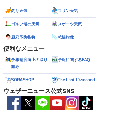
釣り天気
マリン天気
ゴルフ場の天気
スポーツ天気
風邪予防指数
乾燥指数
便利なメニュー
予報精度向上の取り
予報に関するFAQ
組み
SORASHOP
The Last 10-second
ウェザーニュース公式SNS