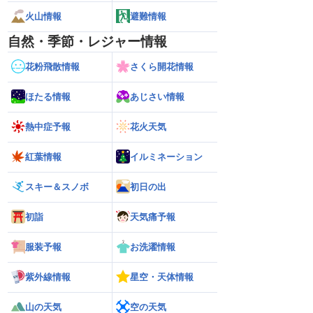
火山情報
避難情報
自然・季節・レジャー情報
花粉飛散情報
さくら開花情報
ほたる情報
あじさい情報
熱中症予報
花火天気
紅葉情報
イルミネーション
スキー＆スノボ
初日の出
初詣
天気痛予報
服装予報
お洗濯情報
紫外線情報
星空・天体情報
6】台風13号による熊本
【雨情報】西〜東日本太平洋側は台風の
【台風15号 202
7日9時更新）
影響で強雨 九州では大雨のおそれ
接近のおそれ（7日
山の天気
空の天気