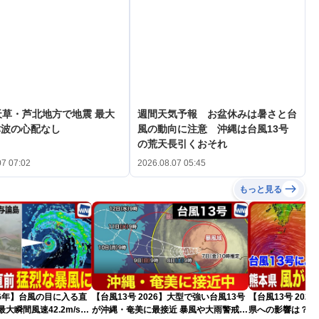
天草・芦北地方で地震 最大
週間天気予報 お盆休みは暑さと台
津波の心配なし
風の動向に注意 沖縄は台風13号
の荒天長引くおそれ
07 07:02
2026.08.07 05:45
もっと見る
026年】台風の目に入る直
【台風13号 2026】大型で強い台風13号
【台風13号 202
大瞬間風速42.2m/s観
が沖縄・奄美に最接近 暴風や大雨警戒
県への影響は？（