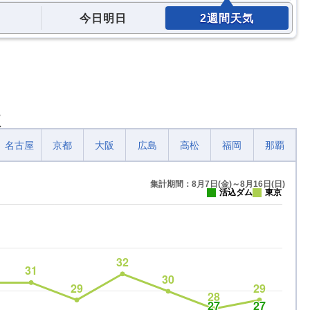
今日明日
2週間天気
較
名古屋
京都
大阪
広島
高松
福岡
那覇
集計期間：8月7日(金)～8月16日(日)
活込ダム
東京