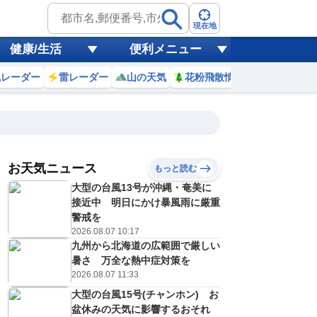
現在地
健康/生活
便利メニュー
風レーダー
雷レーダー
山の天気
花粉飛散情報
世界天気
お天気ニュース
もっと読む
18
19
20
21
大型の台風13号が沖縄・奄美に
(火)
(水)
(木)
(金)
予報の
接近中 明日にかけ暴風雨に厳重
E
D
E
E
信頼度
高
警戒を
A
2026.08.07 10:17
B
九州から北海道の広範囲で厳しい
C
6
25
27
28
D
暑さ 万全な熱中症対策を
℃
℃
℃
℃
E
2026.08.07 11:33
8
17
16
18
低
℃
℃
℃
℃
？
大型の台風15号(チャンホン) お
0
30
30
40
%
%
%
%
盆休みの天気に影響するおそれ