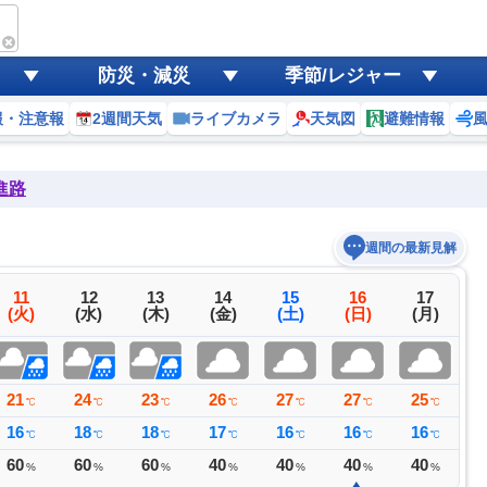
防災・減災
季節/レジャー
報・注意報
2週間天気
ライブカメラ
天気図
避難情報
進路
週間の最新見解
11
12
13
14
15
16
17
(火)
(水)
(木)
(金)
(土)
(日)
(月)
21
24
23
26
27
27
25
2
℃
℃
℃
℃
℃
℃
℃
16
18
18
17
16
16
16
1
℃
℃
℃
℃
℃
℃
℃
60
60
60
40
40
40
40
3
%
%
%
%
%
%
%