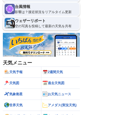
台風情報
影響は？接近状況をリアルタイム更新
ウェザーリポート
空の写真を投稿して最新の天気を共有
天気メニュー
天気予報
2週間天気
天気図
過去天気図
気象衛星
お天気ニュース
世界天気
アメダス(実況天気)