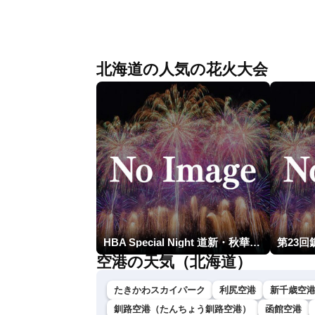
美に最接近へ 令和8年熊本地震情報
測 吹き返しも
〈ウェザーニュースLiVEコーヒータイ
ム・江川清音／有賀哲夫〉
北海道の人気の花火大会
HBA Special Night 道新・秋華火（はなび）
空港の天気（北海道）
たきかわスカイパーク
利尻空港
新千歳空
釧路空港（たんちょう釧路空港）
函館空港