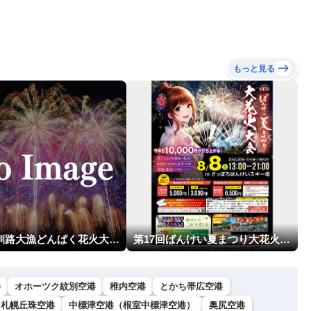
猛烈な暴風になるおそれ
（7日10時現在）
もっと見る
第23回釧路大漁どんぱく花火大会 ～道新・光と音のファンタジー～
第17回ばんけい夏まつり大花火大会
港
オホーツク紋別空港
稚内空港
とかち帯広空港
札幌丘珠空港
中標津空港（根室中標津空港）
奥尻空港