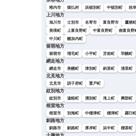
稚内市
猿払村
浜頓別町
中頓別町
枝
上川地方
旭川市
士別市
名寄市
富良野市
鷹栖
美瑛町
上富良野町
中富良野町
南富良野
中川町
幌加内町
留萌地方
留萌市
増毛町
小平町
苫前町
羽幌町
網走地方
網走市
美幌町
津別町
斜里町
清里町
北見地方
北見市
訓子府町
置戸町
紋別地方
紋別市
遠軽町
湧別町
滝上町
興部町
根室地方
根室市
別海町
中標津町
標津町
羅臼
釧路地方
釧路市
釧路町
厚岸町
浜中町
標茶町
十勝地方