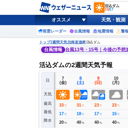
活込ダム
33
/
17
オススメ
天気・観測
雨雲レーダー
台風情報
地震情報
警
トップ
2週間天気
北海道
道東
活込ダム
台風情報
台風13号・15号｜今後の予想
活込ダムの2週間天気予報
4
5
6
7
8
9
10
日
(火)
(水)
(木)
(金)
(土)
(日)
(月)
天気
最高
25
27
29
33
31
23
23
℃
℃
℃
℃
℃
℃
℃
最低
17
15
14
17
18
17
15
℃
℃
℃
℃
℃
℃
℃
降水
0
0
0
20
40
40
40
ミリ
ミリ
ミリ
%
%
%
%