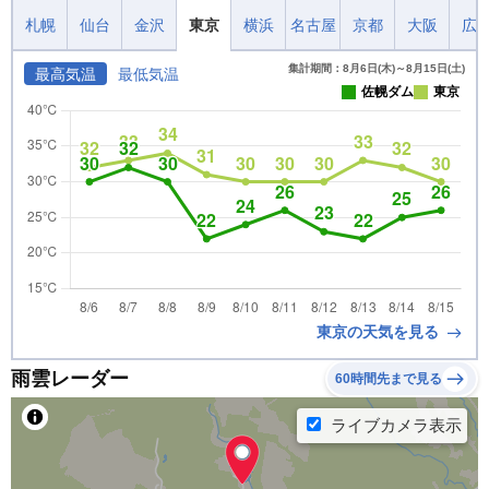
札幌
仙台
金沢
東京
横浜
名古屋
京都
大阪
広
集計期間：8月6日(木)～8月15日(土)
最高気温
最低気温
佐幌ダム
東京
東京の天気を見る
雨雲レーダー
60時間先まで見る