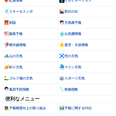
紅葉情報
イルミネーション
スキー＆スノボ
初日の出
初詣
天気痛予報
服装予報
お洗濯情報
紫外線情報
星空・天体情報
山の天気
空の天気
釣り天気
マリン天気
ゴルフ場の天気
スポーツ天気
風邪予防指数
乾燥指数
便利なメニュー
予報精度向上の取り組み
予報に関するFAQ