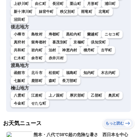
上砂川町
由仁町
長沼町
栗山町
月形町
浦臼町
新十津川町
妹背牛町
秩父別町
雨竜町
北竜町
沼田町
後志地方
小樽市
島牧村
寿都町
黒松内町
蘭越町
ニセコ町
真狩村
留寿都村
喜茂別町
京極町
倶知安町
共和町
岩内町
泊村
神恵内村
積丹町
古平町
仁木町
余市町
赤井川村
渡島地方
函館市
北斗市
松前町
福島町
知内町
木古内町
七飯町
鹿部町
森町
長万部町
檜山地方
八雲町
江差町
上ノ国町
厚沢部町
乙部町
奥尻町
今金町
せたな町
お天気ニュース
もっと読む
熊本・八代で38℃超の危険な暑さ 西日本を中心