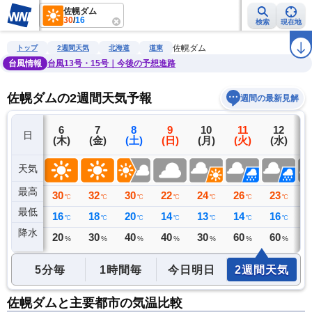
佐幌ダム
30
/
16
検索
現在地
雨雲レーダー
台風情報
地震情報
警報・注意報
2週間天気
ラ
佐幌ダム
トップ
2週間天気
北海道
道東
台風情報
台風13号・15号｜今後の予想進路
佐幌ダムの2週間天気予報
週間の最新見解
5
6
7
8
9
10
11
12
日
(水)
(木)
(金)
(土)
(日)
(月)
(火)
(水)
(
天気
最高
28
30
32
30
22
24
26
23
2
℃
℃
℃
℃
℃
℃
℃
℃
最低
16
16
18
20
14
13
14
16
1
℃
℃
℃
℃
℃
℃
℃
℃
降水
0
20
30
40
40
30
60
60
6
ミリ
%
%
%
%
%
%
%
5分毎
1時間毎
今日明日
2週間天気
佐幌ダムと主要都市の気温比較