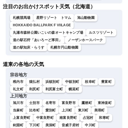
注目のお出かけスポット天気（北海道）
札幌競馬場
星野リゾート トマム
旭山動物園
HOKKAIDO BALLPARK F VIILAGE
丸瀬布森林公園いこいの森オートキャンプ場
ルスツリゾート
道の駅石狩「あいろーど厚田」
ノーザンホースパーク
道の駅知床・らうす
札幌市円山動物園
道東の各地の天気
宗谷地方
稚内市
猿払村
浜頓別町
中頓別町
枝幸町
豊富町
礼文町
利尻町
利尻富士町
幌延町
上川地方
旭川市
士別市
名寄市
富良野市
鷹栖町
東神楽町
当麻町
比布町
愛別町
上川町
東川町
美瑛町
上富良野町
中富良野町
南富良野町
占冠村
和寒町
剣淵町
下川町
美深町
音威子府村
中川町