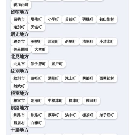
幌加内町
留萌地方
留萌市
増毛町
小平町
苫前町
羽幌町
初山別村
遠別町
天塩町
網走地方
網走市
美幌町
津別町
斜里町
清里町
小清水町
佐呂間町
大空町
北見地方
北見市
訓子府町
置戸町
紋別地方
紋別市
遠軽町
湧別町
滝上町
興部町
西興部村
雄武町
根室地方
根室市
別海町
中標津町
標津町
羅臼町
釧路地方
釧路市
釧路町
厚岸町
浜中町
標茶町
弟子屈町
鶴居村
白糠町
十勝地方