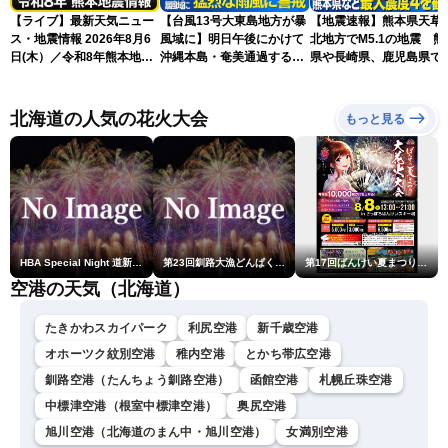
【ライブ】最新天気ニュー
【台風13号大東島地方が暴
【地震速報】熊本県天草
ス・地震情報 2026年8月6
風域に】明日午後にかけて
北地方でM5.1の地震 熊
日(木）／令和8年熊本地震
沖縄本島・奄美通過する見
県や長崎県、鹿児島県で
情報／台風13号が大東島地
込み 早めの備えを※8月6
度4を観測
方に最接近 沖縄は荒天警
日10時更新
戒 〈ウェザーニュースLiVE
北海道の人気の花火大会
もっと見る
コーヒータイム・魚住茉由
／山口剛央〉
HBA Special Night 道新・秋華火（はなび）
第23回釧路大漁どんぱく花火大会 ～道新・光と音のファンタジー～
第17回ばんけい夏まつり大花火大会
空港の天気（北海道）
たきかわスカイパーク
利尻空港
新千歳空港
オホーツク紋別空港
稚内空港
とかち帯広空港
釧路空港（たんちょう釧路空港）
函館空港
札幌丘珠空港
中標津空港（根室中標津空港）
奥尻空港
旭川空港（北海道のまん中・旭川空港）
女満別空港