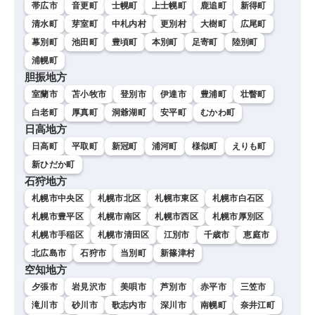
帯広市
音更町
士幌町
上士幌町
鹿追町
新得町
清水町
芽室町
中札内村
更別村
大樹町
広尾町
幕別町
池田町
豊頃町
本別町
足寄町
陸別町
浦幌町
胆振地方
室蘭市
苫小牧市
登別市
伊達市
豊浦町
壮瞥町
白老町
厚真町
洞爺湖町
安平町
むかわ町
日高地方
日高町
平取町
新冠町
浦河町
様似町
えりも町
新ひだか町
石狩地方
札幌市中央区
札幌市北区
札幌市東区
札幌市白石区
札幌市豊平区
札幌市南区
札幌市西区
札幌市厚別区
札幌市手稲区
札幌市清田区
江別市
千歳市
恵庭市
北広島市
石狩市
当別町
新篠津村
空知地方
夕張市
岩見沢市
美唄市
芦別市
赤平市
三笠市
滝川市
砂川市
歌志内市
深川市
南幌町
奈井江町