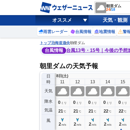
朝里ダム
24
/
18
オススメ
天気・観測
雨雲レーダー
台風情報
地震情報
警
トップ
北海道
道央
朝里ダム
台風情報
台風13号・15号｜今後の予想
朝里ダムの天気予報
日
8日(土)
7
8
9
10
11
12
13
14
15
時
天気
降水
4
3
0
0
0
0
0
0
ミリ
ミリ
ミリ
ミリ
ミリ
ミリ
ミリ
ミリ
ミリ
気温
21
21
20
20
21
21
21
22
22
℃
℃
℃
℃
℃
℃
℃
℃
℃
風
2
2
1
2
2
2
2
2
2
m/s
m/s
m/s
m/s
m/s
m/s
m/s
m/s
m/s