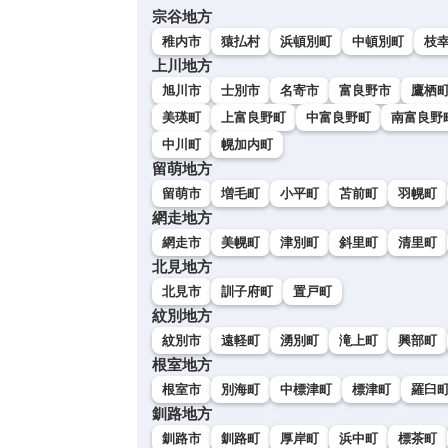
宗谷地方
稚内市
猿払村
浜頓別町
中頓別町
枝
上川地方
旭川市
士別市
名寄市
富良野市
鷹栖
美瑛町
上富良野町
中富良野町
南富良野
中川町
幌加内町
留萌地方
留萌市
増毛町
小平町
苫前町
羽幌町
網走地方
網走市
美幌町
津別町
斜里町
清里町
北見地方
北見市
訓子府町
置戸町
紋別地方
紋別市
遠軽町
湧別町
滝上町
興部町
根室地方
根室市
別海町
中標津町
標津町
羅臼
釧路地方
釧路市
釧路町
厚岸町
浜中町
標茶町