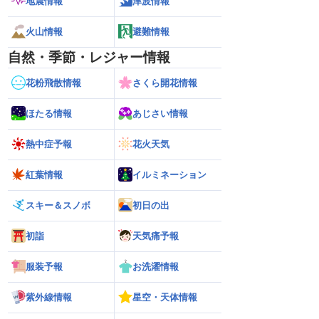
地震情報
津波情報
火山情報
避難情報
自然・季節・レジャー情報
花粉飛散情報
さくら開花情報
ほたる情報
あじさい情報
熱中症予報
花火天気
紅葉情報
イルミネーション
スキー＆スノボ
初日の出
初詣
天気痛予報
服装予報
お洗濯情報
紫外線情報
星空・天体情報
26】今後の進路は？北日
【台風13号 2026】雨風の影響はいつま
【お盆休みの天気2