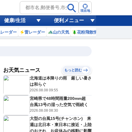
現在地
健康/生活
便利メニュー
風レーダー
雷レーダー
山の天気
花粉飛散情報
世界天気
お天気ニュース
もっと読む
日)
北海道は本降りの雨 厳しい暑さ
1
2
3
4
5
6
7
8
は和らぐ
2026.08.08 09:55
宮崎県で48時間雨量200mm超
0
0
0
0
0
0
0
0
台風13号の湿った空気で雨続く
ミリ
ミリ
ミリ
ミリ
ミリ
ミリ
ミリ
ミリ
ミリ
2026.08.08 08:30
18
17
17
17
16
17
18
20
℃
℃
℃
℃
℃
℃
℃
℃
℃
大型の台風15号(チャンホン) 来
週は北日本・東日本に接近・上陸
1
1
1
1
1
1
1
1
/s
m/s
m/s
m/s
m/s
m/s
m/s
m/s
m/s
のおそれ お盆休みの移動に影響