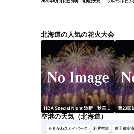
2026年8月8日(土) 沖縄・奄美は大荒れ
ラルバンドによ
の天気が続く／令和8年熊本地震情報
報）
〈ウェザーニュースLiVEサンシャイン・
魚住茉由／山口剛央〉
北海道の人気の花火大会
HBA Special Night 道新・秋華火（はなび）
空港の天気（北海道）
たきかわスカイパーク
利尻空港
新千歳空