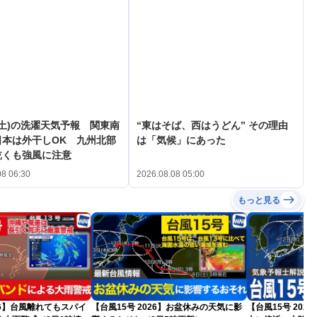
(土)の洗濯天気予報 関東南
“東はそば、西はうどん” その理由
日本は外干しOK 九州北部
は「気候」にあった
乾くも強風に注意
08 06:30
2026.08.08 05:00
もっと見る
026】台風離れてもスパイ
【台風15号 2026】お盆休みの天気に影
【台風15号 20