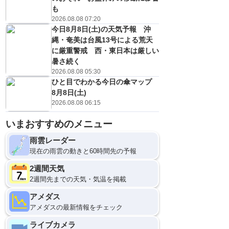
も
2026.08.08 07:20
今日8月8日(土)の天気予報 沖
縄・奄美は台風13号による荒天
に厳重警戒 西・東日本は厳しい
暑さ続く
2026.08.08 05:30
ひと目でわかる今日の傘マップ
8月8日(土)
2026.08.08 06:15
いまおすすめのメニュー
雨雲レーダー
現在の雨雲の動きと60時間先の予報
2週間天気
2週間先までの天気・気温を掲載
アメダス
アメダスの最新情報をチェック
ライブカメラ