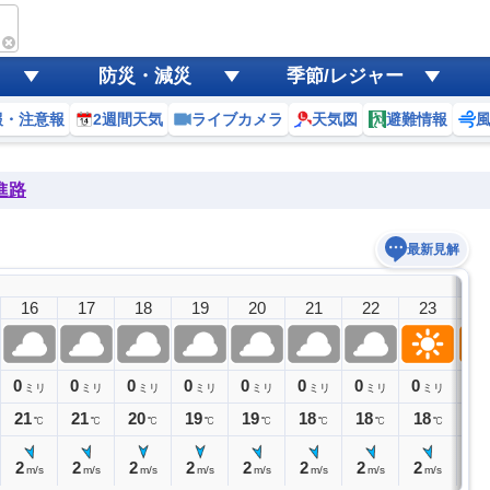
防災・減災
季節/レジャー
報・注意報
2週間天気
ライブカメラ
天気図
避難情報
進路
最新見解
9日(
16
17
18
19
20
21
22
23
0
0
0
0
0
0
0
0
0
0
ミリ
ミリ
ミリ
ミリ
ミリ
ミリ
ミリ
ミリ
21
21
20
19
19
18
18
18
18
℃
℃
℃
℃
℃
℃
℃
℃
2
2
2
2
2
2
2
2
1
m/s
m/s
m/s
m/s
m/s
m/s
m/s
m/s
m