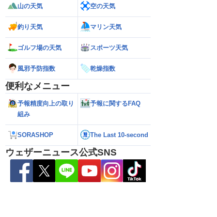
る可能性も（7日22時
で続く？／ウェザーニュース気象予報士
注意 後半は急な雷
山の天気
空の天気
解説（7日22時情報）
釣り天気
マリン天気
ゴルフ場の天気
スポーツ天気
風邪予防指数
乾燥指数
便利なメニュー
予報精度向上の取り
予報に関するFAQ
組み
SORASHOP
The Last 10-second
ウェザーニュース公式SNS