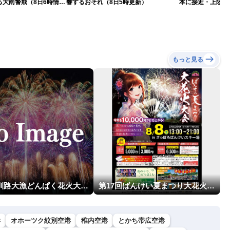
る大雨警戒（8日6時情
響するおそれ（8日5時更新）
本に接近・上陸す
情報）
もっと見る
第23回釧路大漁どんぱく花火大会 ～道新・光と音のファンタジー～
第17回ばんけい夏まつり大花火大会
港
オホーツク紋別空港
稚内空港
とかち帯広空港