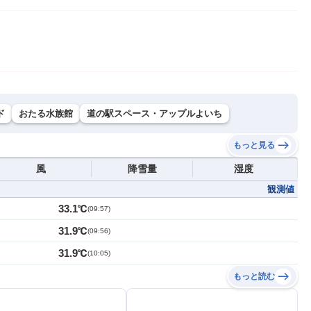
ド
おたる水族館
道の駅スペース・アップルよいち
もっと見る
風
降雪量
湿度
観測値
33.1℃
(
09:57
)
31.9℃
(
09:56
)
31.9℃
(
10:05
)
もっと読む