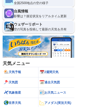
全国2500地点の空の様子
12
台風情報
影響は？接近状況をリアルタイム更新
ウェザーリポート
空の写真を投稿して最新の天気を共有
天気メニュー
天気予報
2週間天気
天気図
過去天気図
気象衛星
お天気ニュース
世界天気
アメダス(実況天気)