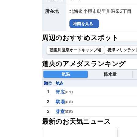
所在地
北海道小樽市朝里川温泉2丁目
地図を見る
周辺のおすすめスポット
朝里川温泉オートキャンプ場
祝津マリンラン
道央のアメダスランキング
気温
降水量
順位
地点
帯広
1
(
道東
)
駒場
2
(
道東
)
芽室
2
(
道東
)
最新のお天気ニュース