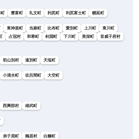
幸町
豊富町
礼文町
利尻町
利尻富士町
幌延町
町
東神楽町
当麻町
比布町
愛別町
上川町
東川町
町
占冠村
和寒町
剣淵町
下川町
美深町
音威子府村
初山別村
遠別町
天塩町
小清水町
佐呂間町
大空町
西興部村
雄武町
町
弟子屈町
鶴居村
白糠町