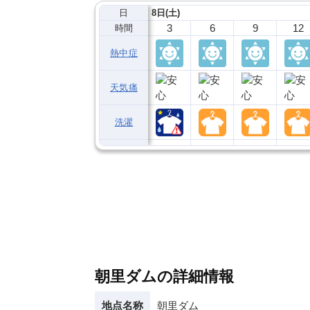
日
8日(土)
3
6
9
12
時間
熱中症
天気痛
洗濯
朝里ダムの詳細情報
地点名称
朝里ダム