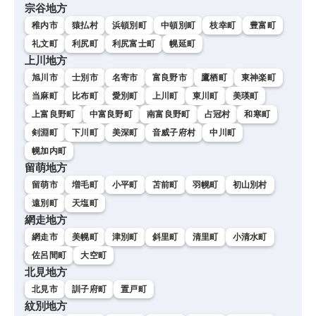
宗谷地方
稚内市
猿払村
浜頓別町
中頓別町
枝幸町
豊富町
礼文町
利尻町
利尻富士町
幌延町
上川地方
旭川市
士別市
名寄市
富良野市
鷹栖町
東神楽町
当麻町
比布町
愛別町
上川町
東川町
美瑛町
上富良野町
中富良野町
南富良野町
占冠村
和寒町
剣淵町
下川町
美深町
音威子府村
中川町
幌加内町
留萌地方
留萌市
増毛町
小平町
苫前町
羽幌町
初山別村
遠別町
天塩町
網走地方
網走市
美幌町
津別町
斜里町
清里町
小清水町
佐呂間町
大空町
北見地方
北見市
訓子府町
置戸町
紋別地方