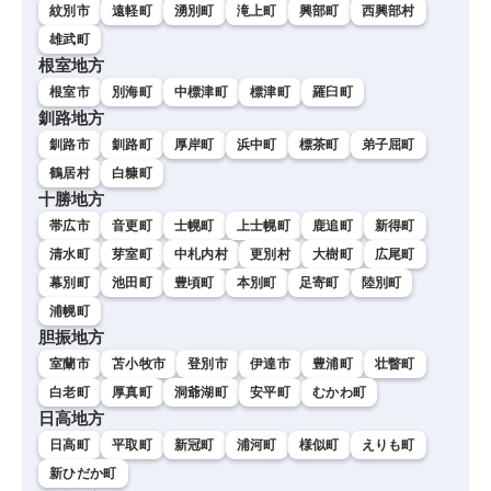
紋別市
遠軽町
湧別町
滝上町
興部町
西興部村
雄武町
根室地方
根室市
別海町
中標津町
標津町
羅臼町
釧路地方
釧路市
釧路町
厚岸町
浜中町
標茶町
弟子屈町
鶴居村
白糠町
十勝地方
帯広市
音更町
士幌町
上士幌町
鹿追町
新得町
清水町
芽室町
中札内村
更別村
大樹町
広尾町
幕別町
池田町
豊頃町
本別町
足寄町
陸別町
浦幌町
胆振地方
室蘭市
苫小牧市
登別市
伊達市
豊浦町
壮瞥町
白老町
厚真町
洞爺湖町
安平町
むかわ町
日高地方
日高町
平取町
新冠町
浦河町
様似町
えりも町
新ひだか町