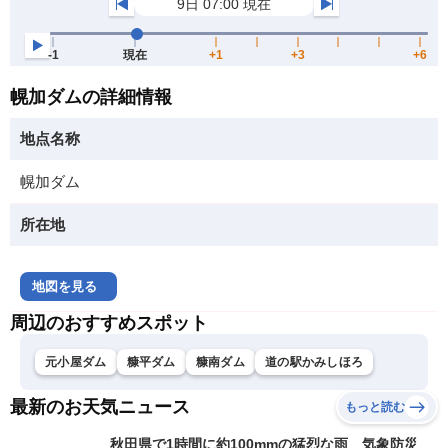
幌加ダムの詳細情報
地点名称
幌加ダム
所在地
地図を見る
周辺のおすすめスポット
元小屋ダム
糠平ダム
糠南ダム
道の駅かみしほろ
最新のお天気ニュース
もっと読む
秋田県で1時間に約100mmの猛烈な雨 気象防災