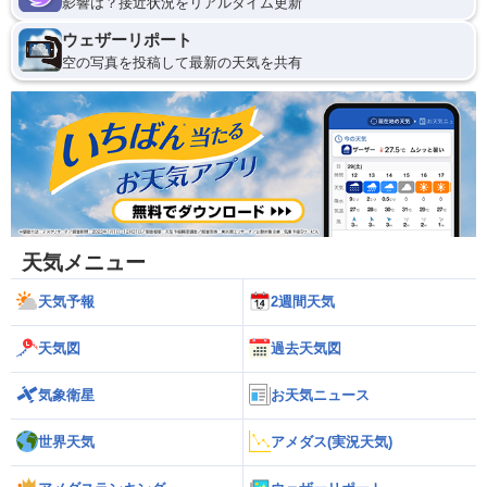
影響は？接近状況をリアルタイム更新
ウェザーリポート
空の写真を投稿して最新の天気を共有
天気メニュー
天気予報
2週間天気
天気図
過去天気図
気象衛星
お天気ニュース
世界天気
アメダス(実況天気)