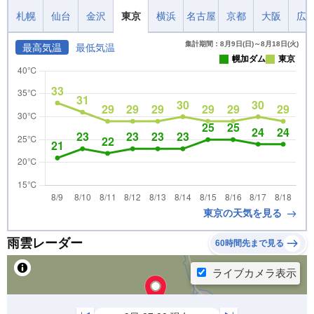
札幌
仙台
金沢
東京
横浜
名古屋
京都
大阪
広
集計期間：8月9日(日)～8月18日(火)
最高気温
最低気温
幌加ダム
東京
東京の天気を見る
雨雲レーダー
60時間先まで見る