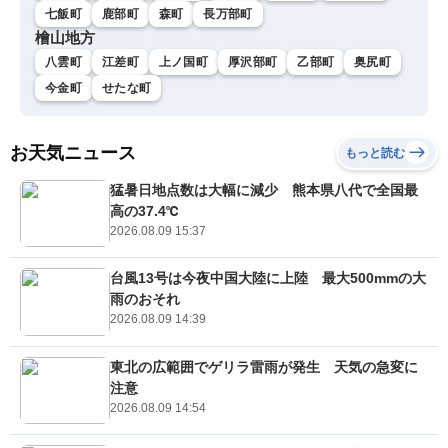
七飯町
鹿部町
森町
長万部町
檜山地方
八雲町
江差町
上ノ国町
厚沢部町
乙部町
奥尻町
今金町
せたな町
お天気ニュース
もっと読む
猛暑日地点数は大幅に減少 熊本県八代で全国最
高の37.4℃
2026.08.09 15:37
台風13号は今夜中国大陸に上陸 最大500mmの大
雨のおそれ
2026.08.09 14:39
東北の広範囲でゲリラ雷雨が発生 天気の急変に
注意
2026.08.09 14:54