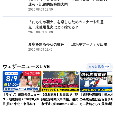
速報・記録的短時間大雨
2026.08.09 13:50
「おもちゃ花火」を楽しむためのマナーや注意
点 未使用花火はどう捨てる？
2026.08.09 05:00
夏空を彩る帯状の虹色 「環水平アーク」が出現
2026.08.09 11:45
ウェザーニュースLiVE
もっと見る
ライブ放送中
【ライブ】最新天気ニュー
【気象速報】秋田県で「記
【週刊地震情報】熊本地
ス・地震情報 2026年8月9
録的短時間大雨情報」湯沢
の余震活動は落ち着き傾
日(日)／東北・東日本は急
市付近で約100mmの猛烈
も…依然として震度5弱
な雷雨に注意〈ウェザーニ
な雨
戒
ュースLiVEアフタヌーン・