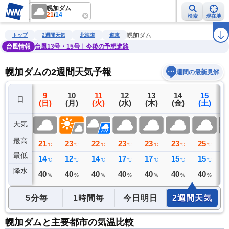
幌加ダム
21
/
14
検索
現在地
雨雲レーダー
台風情報
地震情報
警報・注意報
2週間天気
ラ
幌加ダム
トップ
2週間天気
北海道
道東
台風情報
台風13号・15号｜今後の予想進路
幌加ダムの2週間天気予報
週間の最新見解
8
9
10
11
12
13
14
15
日
(土)
(日)
(月)
(火)
(水)
(木)
(金)
(土)
(
天気
最高
27
21
23
22
23
23
23
25
2
℃
℃
℃
℃
℃
℃
℃
℃
最低
16
14
12
14
17
17
15
15
1
℃
℃
℃
℃
℃
℃
℃
℃
降水
3
40
40
40
40
40
40
40
3
ミリ
%
%
%
%
%
%
%
5分毎
1時間毎
今日明日
2週間天気
幌加ダムと主要都市の気温比較