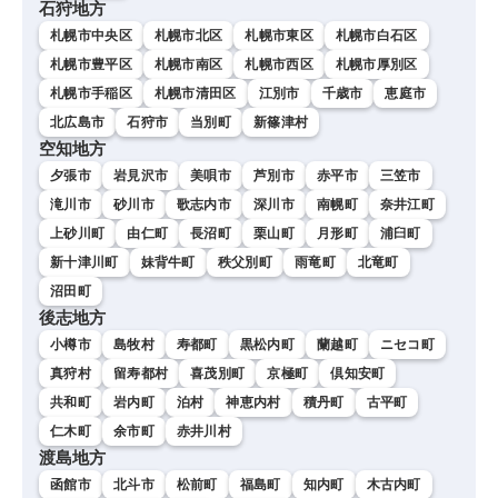
石狩地方
札幌市中央区
札幌市北区
札幌市東区
札幌市白石区
札幌市豊平区
札幌市南区
札幌市西区
札幌市厚別区
札幌市手稲区
札幌市清田区
江別市
千歳市
恵庭市
北広島市
石狩市
当別町
新篠津村
空知地方
夕張市
岩見沢市
美唄市
芦別市
赤平市
三笠市
滝川市
砂川市
歌志内市
深川市
南幌町
奈井江町
上砂川町
由仁町
長沼町
栗山町
月形町
浦臼町
新十津川町
妹背牛町
秩父別町
雨竜町
北竜町
沼田町
後志地方
小樽市
島牧村
寿都町
黒松内町
蘭越町
ニセコ町
真狩村
留寿都村
喜茂別町
京極町
倶知安町
共和町
岩内町
泊村
神恵内村
積丹町
古平町
仁木町
余市町
赤井川村
渡島地方
函館市
北斗市
松前町
福島町
知内町
木古内町