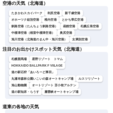
空港の天気（北海道）
小川千奈／芳野達郎〉
たきかわスカイパーク
利尻空港
新千歳空港
オホーツク紋別空港
稚内空港
とかち帯広空港
釧路空港（たんちょう釧路空港）
函館空港
札幌丘珠空港
中標津空港（根室中標津空港）
奥尻空港
旭川空港（北海道のまん中・旭川空港）
女満別空港
注目のお出かけスポット天気（北海道）
札幌競馬場
星野リゾート トマム
HOKKAIDO BALLPARK F VIILAGE
道の駅石狩「あいろーど厚田」
丸瀬布森林公園いこいの森オートキャンプ場
ルスツリゾート
旭山動物園
オートリゾート 苫小牧アルテン
道の駅知床・らうす
層雲峡オートキャンプ場
道東の各地の天気