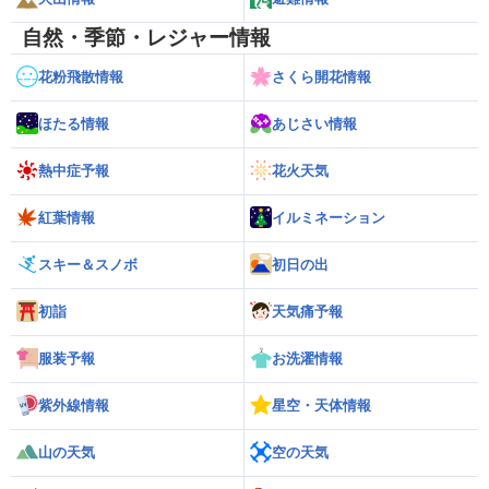
自然・季節・レジャー情報
花粉飛散情報
さくら開花情報
ほたる情報
あじさい情報
熱中症予報
花火天気
紅葉情報
イルミネーション
スキー＆スノボ
初日の出
初詣
天気痛予報
服装予報
お洗濯情報
紫外線情報
星空・天体情報
山の天気
空の天気