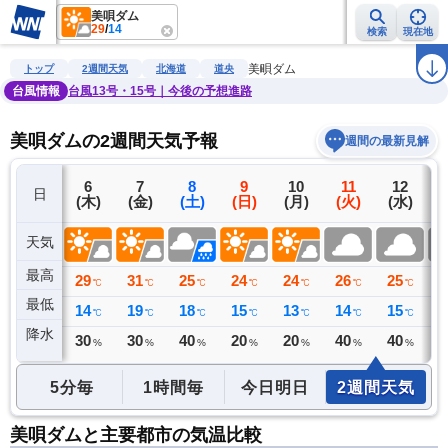
美唄ダム
29
/
14
検索
現在地
雨雲レーダー
台風情報
地震情報
警報・注意報
2週間天気
ラ
美唄ダム
トップ
2週間天気
北海道
道央
台風情報
台風13号・15号｜今後の予想進路
美唄ダムの2週間天気予報
週間の最新見解
5
6
7
8
9
10
11
12
日
(水)
(木)
(金)
(土)
(日)
(月)
(火)
(水)
(
天気
最高
27
29
31
25
24
24
26
25
2
℃
℃
℃
℃
℃
℃
℃
℃
最低
14
14
19
18
15
13
14
15
1
℃
℃
℃
℃
℃
℃
℃
℃
降水
0
30
30
40
20
20
40
40
4
ミリ
%
%
%
%
%
%
%
5分毎
1時間毎
今日明日
2週間天気
美唄ダムと主要都市の気温比較