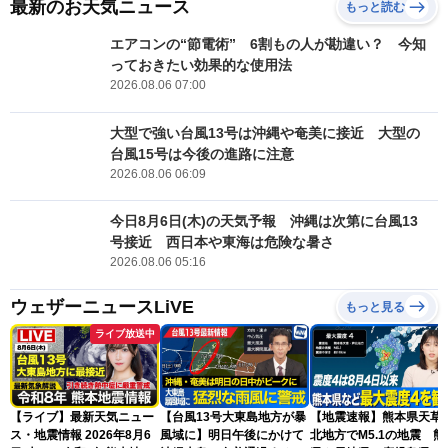
最新のお天気ニュース
もっと読む
エアコンの“節電術” 6割もの人が勘違い？ 今知
っておきたい効果的な使用法
2026.08.06 07:00
大型で強い台風13号は沖縄や奄美に接近 大型の
台風15号は今後の進路に注意
2026.08.06 06:09
今日8月6日(木)の天気予報 沖縄は次第に台風13
号接近 西日本や東海は危険な暑さ
2026.08.06 05:16
ウェザーニュースLiVE
もっと見る
ライブ放送中
【ライブ】最新天気ニュー
【台風13号大東島地方が暴
【地震速報】熊本県天草
ス・地震情報 2026年8月6
風域に】明日午後にかけて
北地方でM5.1の地震 熊