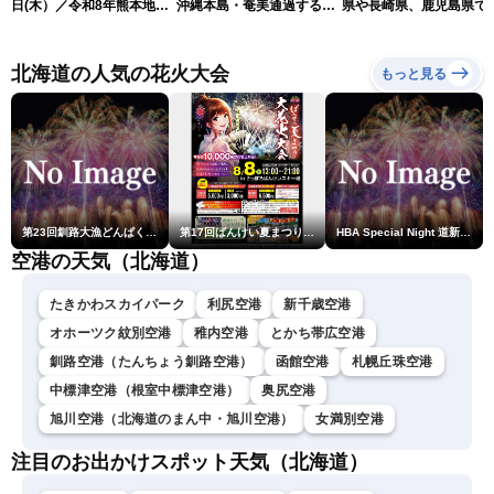
日(木）／令和8年熊本地震
沖縄本島・奄美通過する見
県や長崎県、鹿児島県で
情報／台風13号が大東島地
込み 早めの備えを※8月6
度4を観測
方に最接近 沖縄は荒天警
日10時更新
戒 〈ウェザーニュースLiVE
北海道の人気の花火大会
もっと見る
コーヒータイム・魚住茉由
／山口剛央〉
第23回釧路大漁どんぱく花火大会 ～道新・光と音のファンタジー～
第17回ばんけい夏まつり大花火大会
HBA Special Night 道新・秋華火（はなび）
空港の天気（北海道）
たきかわスカイパーク
利尻空港
新千歳空港
オホーツク紋別空港
稚内空港
とかち帯広空港
釧路空港（たんちょう釧路空港）
函館空港
札幌丘珠空港
中標津空港（根室中標津空港）
奥尻空港
旭川空港（北海道のまん中・旭川空港）
女満別空港
注目のお出かけスポット天気（北海道）