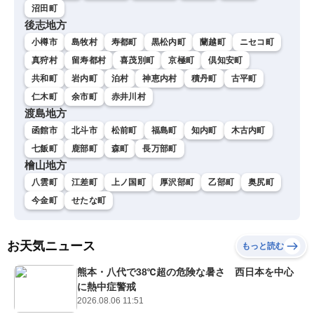
沼田町
後志地方
小樽市
島牧村
寿都町
黒松内町
蘭越町
ニセコ町
真狩村
留寿都村
喜茂別町
京極町
倶知安町
共和町
岩内町
泊村
神恵内村
積丹町
古平町
仁木町
余市町
赤井川村
渡島地方
函館市
北斗市
松前町
福島町
知内町
木古内町
七飯町
鹿部町
森町
長万部町
檜山地方
八雲町
江差町
上ノ国町
厚沢部町
乙部町
奥尻町
今金町
せたな町
お天気ニュース
もっと読む
熊本・八代で38℃超の危険な暑さ 西日本を中心
に熱中症警戒
2026.08.06 11:51