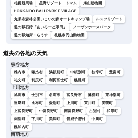
札幌競馬場
星野リゾート トマム
旭山動物園
HOKKAIDO BALLPARK F VIILAGE
丸瀬布森林公園いこいの森オートキャンプ場
ルスツリゾート
道の駅石狩「あいろーど厚田」
ノーザンホースパーク
道の駅知床・らうす
札幌市円山動物園
道央の各地の天気
宗谷地方
稚内市
猿払村
浜頓別町
中頓別町
枝幸町
豊富町
礼文町
利尻町
利尻富士町
幌延町
上川地方
旭川市
士別市
名寄市
富良野市
鷹栖町
東神楽町
当麻町
比布町
愛別町
上川町
東川町
美瑛町
上富良野町
中富良野町
南富良野町
占冠村
和寒町
剣淵町
下川町
美深町
音威子府村
中川町
幌加内町
留萌地方