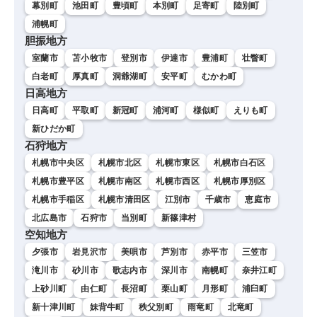
幕別町
池田町
豊頃町
本別町
足寄町
陸別町
浦幌町
胆振地方
室蘭市
苫小牧市
登別市
伊達市
豊浦町
壮瞥町
白老町
厚真町
洞爺湖町
安平町
むかわ町
日高地方
日高町
平取町
新冠町
浦河町
様似町
えりも町
新ひだか町
石狩地方
札幌市中央区
札幌市北区
札幌市東区
札幌市白石区
札幌市豊平区
札幌市南区
札幌市西区
札幌市厚別区
札幌市手稲区
札幌市清田区
江別市
千歳市
恵庭市
北広島市
石狩市
当別町
新篠津村
空知地方
夕張市
岩見沢市
美唄市
芦別市
赤平市
三笠市
滝川市
砂川市
歌志内市
深川市
南幌町
奈井江町
上砂川町
由仁町
長沼町
栗山町
月形町
浦臼町
新十津川町
妹背牛町
秩父別町
雨竜町
北竜町