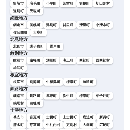
留萌市
増毛町
小平町
苫前町
羽幌町
初山別村
遠別町
天塩町
網走地方
網走市
美幌町
津別町
斜里町
清里町
小清水町
佐呂間町
大空町
北見地方
北見市
訓子府町
置戸町
紋別地方
紋別市
遠軽町
湧別町
滝上町
興部町
西興部村
雄武町
根室地方
根室市
別海町
中標津町
標津町
羅臼町
釧路地方
釧路市
釧路町
厚岸町
浜中町
標茶町
弟子屈町
鶴居村
白糠町
十勝地方
帯広市
音更町
士幌町
上士幌町
鹿追町
新得町
清水町
芽室町
中札内村
更別村
大樹町
広尾町