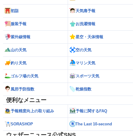
初詣
天気痛予報
服装予報
お洗濯情報
紫外線情報
星空・天体情報
山の天気
空の天気
釣り天気
マリン天気
ゴルフ場の天気
スポーツ天気
風邪予防指数
乾燥指数
便利なメニュー
予報精度向上の取り組み
予報に関するFAQ
SORASHOP
The Last 10-second
ウェザーニュース公式SNS