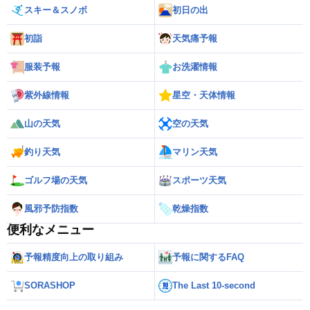
スキー＆スノボ
初日の出
初詣
天気痛予報
服装予報
お洗濯情報
紫外線情報
星空・天体情報
山の天気
空の天気
釣り天気
マリン天気
ゴルフ場の天気
スポーツ天気
風邪予防指数
乾燥指数
便利なメニュー
予報精度向上の取り組み
予報に関するFAQ
SORASHOP
The Last 10-second