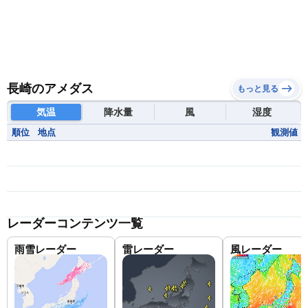
長崎のアメダス
もっと見る
気温
降水量
風
湿度
順位
地点
観測値
レーダーコンテンツ一覧
雨雪レーダー
雷レーダー
風レーダー