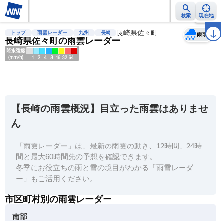
検索
現在地
天気
台風
雨雲レーダー
台風情報
地震情報
長崎県佐々町
警報・注意報
2週間天気
ラ
トップ
雨雲レーダー
九州
長崎
雨雲
長崎県佐々町の雨雲レーダー
明
る
い
【長崎の雨雲概況】目立った雨雲はありませ
暗
ん
い
「雨雲レーダー」は、最新の雨雲の動き、12時間、24時
薄
間と最大60時間先の予想を確認できます。
い
冬季にお役立ちの雨と雪の境目がわかる「雨雪レーダ
濃
ー」もご活用ください。
い
市区町村別の雨雲レーダー
南部