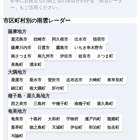
冬季にお役立ちの雨と雪の境目がわかる「雨雪レーダ
ー」もご活用ください。
市区町村別の雨雲レーダー
薩摩地方
鹿児島市
枕崎市
阿久根市
出水市
指宿市
薩摩川内市
日置市
霧島市
いちき串木野市
南さつま市
南九州市
伊佐市
姶良市
さつま町
長島町
湧水町
大隅地方
鹿屋市
垂水市
曽於市
志布志市
大崎町
東串良町
錦江町
南大隅町
肝付町
種子島・屋久島地方
西之表市
三島村
中種子町
南種子町
屋久島町
奄美地方
奄美市
十島村
大和村
宇検村
瀬戸内町
龍郷町
喜界町
徳之島町
天城町
伊仙町
和泊町
知名町
与論町