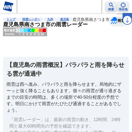
検索
現在地
天気
台風
雨雲レーダー
台風情報
地震情報
鹿児島県南さつま市
警報・注意報
2週間天気
ラ
トップ
雨雲レーダー
九州
鹿児島
雨雲
鹿児島県南さつま市の雨雲レーダー
明
る
い
【鹿児島の雨雲概況】パラパラと雨を降らせ
暗
る雲が通過中
い
雨雲は西へ進み、パラパラと雨を降らせます。局地的にザ
薄
ーッと強く降ることもあります。個々の雨雲が通り過ぎる
い
までの目安の時間は、多くの場所で40-50分程度の予想で
濃
す。明日にかけて雨雲がたびたび通過することがあるでし
い
ょう。
「雨雲レーダー」は、最新の雨雲の動き、12時間、24時
間と最大60時間先の予想を確認できます。