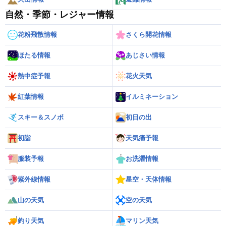
自然・季節・レジャー情報
花粉飛散情報
さくら開花情報
ほたる情報
あじさい情報
熱中症予報
花火天気
紅葉情報
イルミネーション
スキー＆スノボ
初日の出
初詣
天気痛予報
服装予報
お洗濯情報
紫外線情報
星空・天体情報
山の天気
空の天気
釣り天気
マリン天気