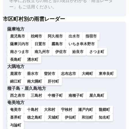
冬季にお役立ちの雨と雪の境目がわかる「雨雪レーダ
ー」もご活用ください。
市区町村別の雨雲レーダー
薩摩地方
鹿児島市
枕崎市
阿久根市
出水市
指宿市
薩摩川内市
日置市
霧島市
いちき串木野市
南さつま市
南九州市
伊佐市
姶良市
さつま町
長島町
湧水町
大隅地方
鹿屋市
垂水市
曽於市
志布志市
大崎町
東串良町
錦江町
南大隅町
肝付町
種子島・屋久島地方
西之表市
三島村
中種子町
南種子町
屋久島町
奄美地方
奄美市
十島村
大和村
宇検村
瀬戸内町
龍郷町
喜界町
徳之島町
天城町
伊仙町
和泊町
知名町
与論町