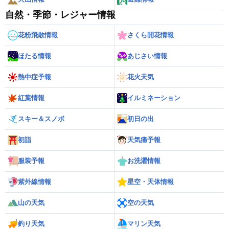
自然・季節・レジャー情報
花粉飛散情報
さくら開花情報
ほたる情報
あじさい情報
熱中症予報
花火天気
紅葉情報
イルミネーション
スキー＆スノボ
初日の出
初詣
天気痛予報
服装予報
お洗濯情報
紫外線情報
星空・天体情報
山の天気
空の天気
釣り天気
マリン天気