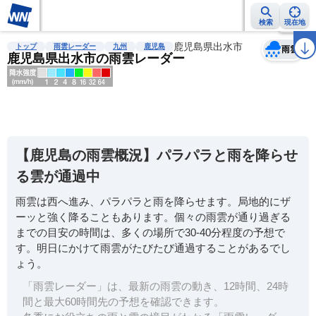
検索
現在地
天気
台風
雨雲レーダー
台風情報
地震情報
鹿児島県出水市
警報・注意報
2週間天気
ラ
トップ
雨雲レーダー
九州
鹿児島
雨雲
鹿児島県出水市の雨雲レーダー
明
る
い
【鹿児島の雨雲概況】パラパラと雨を降らせ
暗
る雲が通過中
い
雨雲は西へ進み、パラパラと雨を降らせます。局地的にザ
薄
ーッと強く降ることもあります。個々の雨雲が通り過ぎる
い
までの目安の時間は、多くの場所で30-40分程度の予想で
濃
す。明日にかけて雨雲がたびたび通過することがあるでし
い
ょう。
「雨雲レーダー」は、最新の雨雲の動き、12時間、24時
間と最大60時間先の予想を確認できます。