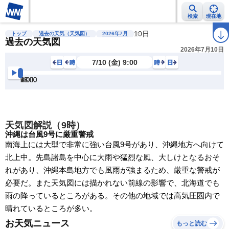
検索
現在地
雨雲レーダー
台風情報
地震情報
警報・注意報
10日
2週間天気
ラ
トップ
過去の天気（天気図）
2026年7月
過去の天気図
2026年7月10日
7/10 (金) 9:00
3:00
6:00
9:00
12:00
15:00
18:00
21:00
天気図解説（9時）
沖縄は台風9号に厳重警戒
南海上には大型で非常に強い台風9号があり、沖縄地方へ向けて
北上中。先島諸島を中心に大雨や猛烈な風、大しけとなるおそ
れがあり、沖縄本島地方でも風雨が強まるため、厳重な警戒が
必要だ。また天気図には描かれない前線の影響で、北海道でも
雨の降っているところがある。その他の地域では高気圧圏内で
晴れているところが多い。
お天気ニュース
もっと読む