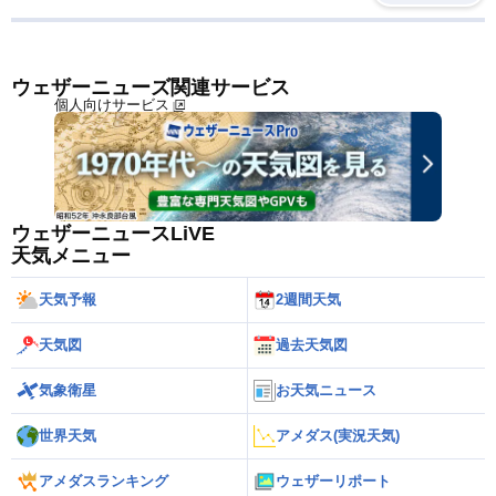
ウェザーニューズ関連サービス
個人向けサービス
ウェザーニュースLiVE
天気メニュー
天気予報
2週間天気
天気図
過去天気図
気象衛星
お天気ニュース
世界天気
アメダス(実況天気)
アメダスランキング
ウェザーリポート