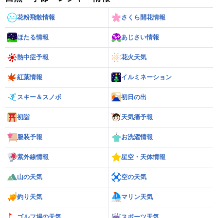
花粉飛散情報
さくら開花情報
ほたる情報
あじさい情報
熱中症予報
花火天気
紅葉情報
イルミネーション
スキー＆スノボ
初日の出
初詣
天気痛予報
服装予報
お洗濯情報
紫外線情報
星空・天体情報
山の天気
空の天気
釣り天気
マリン天気
ゴルフ場の天気
スポーツ天気