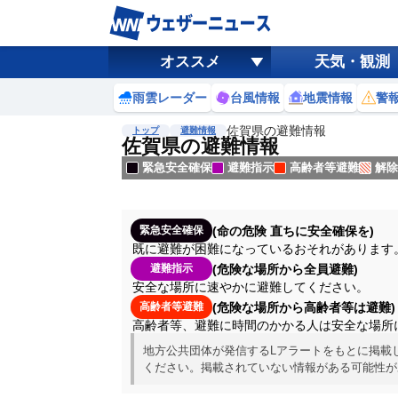
オススメ
天気・観測
雨雲レーダー
台風情報
地震情報
警
佐賀県の避難情報
トップ
避難情報
佐賀県の避難情報
緊急安全確保
避難指示
高齢者等避難
解除
(命の危険 直ちに安全確保を)
緊急安全確保
既に避難が困難になっているおそれがあります
(危険な場所から全員避難)
避難指示
安全な場所に速やかに避難してください。
(危険な場所から高齢者等は避難)
高齢者等避難
高齢者等、避難に時間のかかる人は安全な場所
地方公共団体が発信するLアラートをもとに掲載
ください。掲載されていない情報がある可能性が