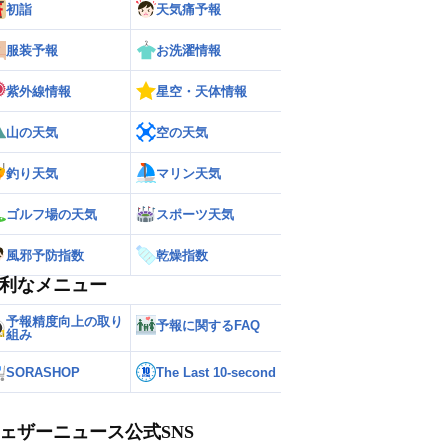
初詣
天気痛予報
服装予報
お洗濯情報
紫外線情報
星空・天体情報
山の天気
空の天気
釣り天気
マリン天気
ゴルフ場の天気
スポーツ天気
風邪予防指数
乾燥指数
利なメニュー
予報精度向上の取り
予報に関するFAQ
組み
SORASHOP
The Last 10-second
ェザーニュース公式SNS