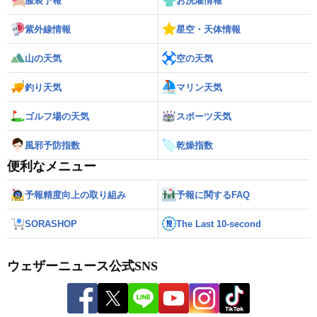
服装予報
お洗濯情報
紫外線情報
星空・天体情報
山の天気
空の天気
釣り天気
マリン天気
ゴルフ場の天気
スポーツ天気
風邪予防指数
乾燥指数
便利なメニュー
予報精度向上の取り組み
予報に関するFAQ
SORASHOP
The Last 10-second
ウェザーニュース公式SNS