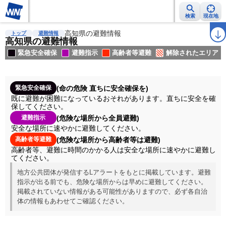
検索
現在地
雨雲レーダー
台風情報
高知県の避難情報
地震情報
警報・注意報
2週間天気
ラ
トップ
避難情報
高知県の避難情報
緊急安全確保
避難指示
高齢者等避難
解除されたエリア
(命の危険 直ちに安全確保を)
緊急安全確保
既に避難が困難になっているおそれがあります。直ちに安全を確
保してください。
(危険な場所から全員避難)
避難指示
安全な場所に速やかに避難してください。
(危険な場所から高齢者等は避難)
高齢者等避難
高齢者等、避難に時間のかかる人は安全な場所に速やかに避難し
てください。
地方公共団体が発信するLアラートをもとに掲載しています。避難
指示が出る前でも、危険な場所からは早めに避難してください。
掲載されていない情報がある可能性がありますので、必ず各自治
体の情報もあわせてご確認ください。