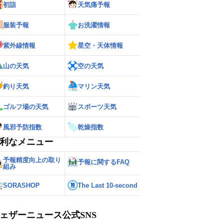
初詣
天気痛予報
服装予報
お洗濯情報
紫外線情報
星空・天体情報
山の天気
空の天気
釣り天気
マリン天気
ゴルフ場の天気
スポーツ天気
風邪予防指数
乾燥指数
利なメニュー
予報精度向上の取り
予報に関するFAQ
組み
SORASHOP
The Last 10-second
ェザーニュース公式SNS