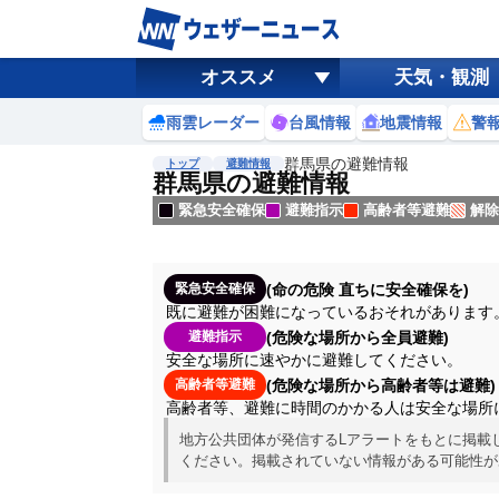
オススメ
天気・観測
雨雲レーダー
台風情報
地震情報
警
群馬県の避難情報
トップ
避難情報
群馬県の避難情報
緊急安全確保
避難指示
高齢者等避難
解除
(命の危険 直ちに安全確保を)
緊急安全確保
既に避難が困難になっているおそれがあります
(危険な場所から全員避難)
避難指示
安全な場所に速やかに避難してください。
(危険な場所から高齢者等は避難)
高齢者等避難
高齢者等、避難に時間のかかる人は安全な場所
地方公共団体が発信するLアラートをもとに掲載
ください。掲載されていない情報がある可能性が