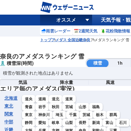
オススメ
天気予報・観
雨雲レーダー
2週間天気
花粉飛散情報
トップ
アメダス 全国
近畿
奈良
アメダスランキング 雪
奈良のアメダスランキング 雪
積雪深(時間)
積雪
1h
積雪が観測された地点はありません
気温
降水量
風速
エリア毎のアメダス(実況)
北海道
道央
道南
道北
道東
東北
青森
岩手
秋田
宮城
山形
福島
関東
東京
神奈川
埼玉
千葉
茨城
栃木
群馬
中部
静岡
愛知
岐阜
山梨
長野
新潟
富山
石川
近畿
大阪
兵庫
京都
滋賀
奈良
和歌山
三重