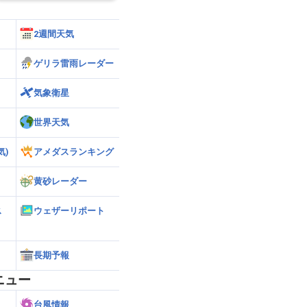
2週間天気
ゲリラ雷雨レーダー
気象衛星
世界天気
気)
アメダスランキング
黄砂レーダー
ス
ウェザーリポート
長期予報
ニュー
台風情報