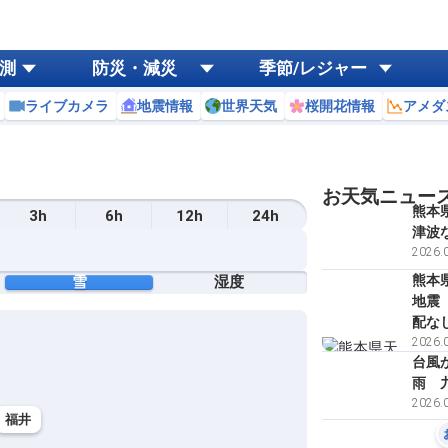
測
防災・減災
季節/レジャー
ライブカメラ
地震情報
世界天気
桜開花情報
アメダ
お天気ニュー
熊本
3h
6h
12h
24h
津波
2026.0
熊本
雪
湿度
地震
配な
2026.0
台風
雨 
2026.0
福井