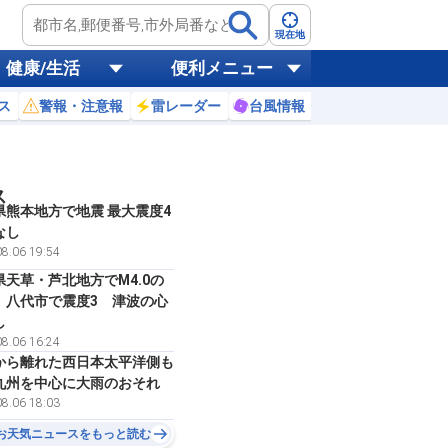
現在地
健康/生活
便利メニュー
ス
警報・注意報
雷レーダー
台風情報
お天気ニュース
ス
県熊本地方で地震 最大震度4
なし
8.06 19:54
県天草・芦北地方でM4.0の
 八代市で震度3 津波の心
し
8.06 16:24
から離れた西日本太平洋側も
九州を中心に大雨のおそれ
8.06 18:03
お天気ニュースをもっと読む