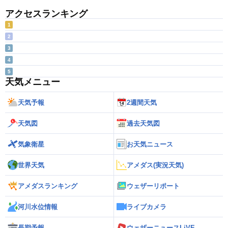
アクセスランキング
1
2
3
4
5
天気メニュー
天気予報
2週間天気
天気図
過去天気図
気象衛星
お天気ニュース
世界天気
アメダス(実況天気)
アメダスランキング
ウェザーリポート
河川水位情報
ライブカメラ
長期予報
ウェザーニュースLiVE