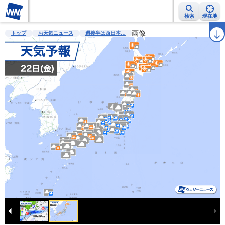
検索
現在地
雨雲レーダー
台風情報
地震情報
警報・注意報
画像
2週間天気
ラ
トップ
お天気ニュース
週後半は西日本…