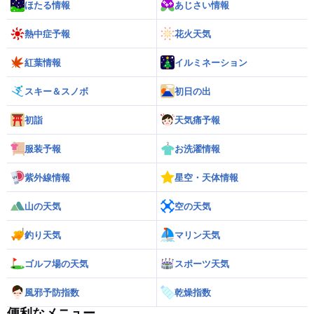
ほたる情報
あじさい情報
熱中症予報
花火天気
紅葉情報
イルミネーション
スキー＆スノボ
初日の出
初詣
天気痛予報
服装予報
お洗濯情報
紫外線情報
星空・天体情報
山の天気
空の天気
釣り天気
マリン天気
ゴルフ場の天気
スポーツ天気
風邪予防指数
乾燥指数
便利なメニュー