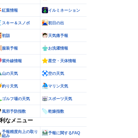
紅葉情報
イルミネーション
スキー＆スノボ
初日の出
初詣
天気痛予報
服装予報
お洗濯情報
紫外線情報
星空・天体情報
山の天気
空の天気
釣り天気
マリン天気
ゴルフ場の天気
スポーツ天気
風邪予防指数
乾燥指数
利なメニュー
予報精度向上の取り
予報に関するFAQ
組み