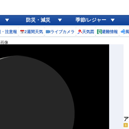
防災・減災
季節/レジャー
報・注意報
2週間天気
ライブカメラ
天気図
避難情報
画像
ア
1