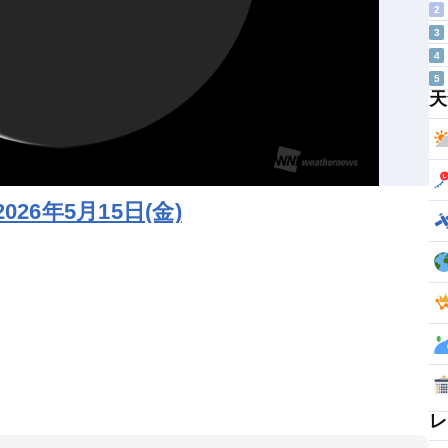
2
3
4
5
天
6年5月15日(金)
レ