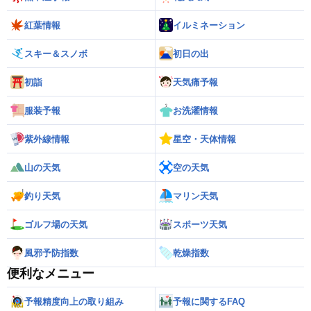
紅葉情報
イルミネーション
スキー＆スノボ
初日の出
初詣
天気痛予報
服装予報
お洗濯情報
紫外線情報
星空・天体情報
山の天気
空の天気
釣り天気
マリン天気
ゴルフ場の天気
スポーツ天気
風邪予防指数
乾燥指数
便利なメニュー
予報精度向上の取り組み
予報に関するFAQ