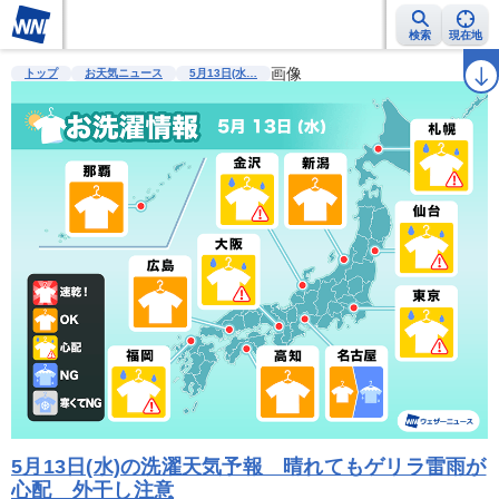
検索
現在地
雨雲レーダー
台風情報
地震情報
画像
警報・注意報
2週間天気
ラ
トップ
お天気ニュース
5月13日(水…
5月13日(水)の洗濯天気予報 晴れてもゲリラ雷雨が
心配 外干し注意