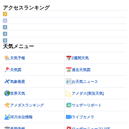
アクセスランキング
1
2
3
4
5
天気メニュー
天気予報
2週間天気
天気図
過去天気図
気象衛星
お天気ニュース
世界天気
アメダス(実況天気)
アメダスランキング
ウェザーリポート
河川水位情報
ライブカメラ
長期予報
ウェザーニュースLiVE