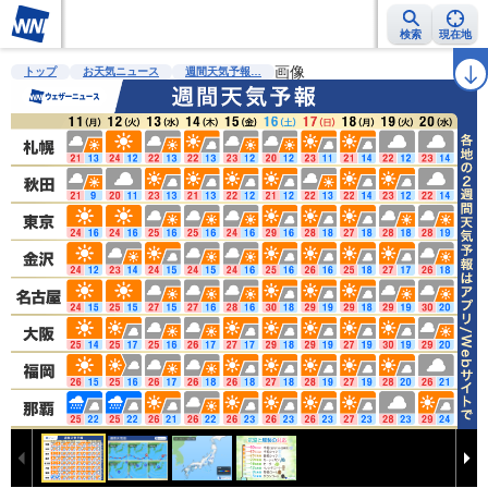
検索
現在地
雨雲レーダー
台風情報
地震情報
画像
警報・注意報
2週間天気
ラ
トップ
お天気ニュース
週間天気予報…