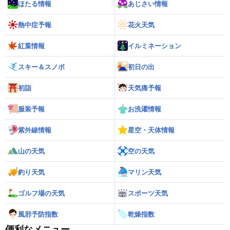
ほたる情報
あじさい情報
熱中症予報
花火天気
紅葉情報
イルミネーション
スキー＆スノボ
初日の出
初詣
天気痛予報
服装予報
お洗濯情報
紫外線情報
星空・天体情報
山の天気
空の天気
釣り天気
マリン天気
ゴルフ場の天気
スポーツ天気
風邪予防指数
乾燥指数
便利なメニュー