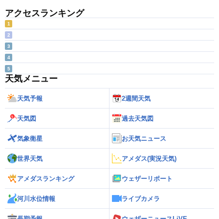
アクセスランキング
1
2
3
4
5
天気メニュー
天気予報
2週間天気
天気図
過去天気図
気象衛星
お天気ニュース
世界天気
アメダス(実況天気)
アメダスランキング
ウェザーリポート
河川水位情報
ライブカメラ
長期予報
ウェザーニュースLiVE