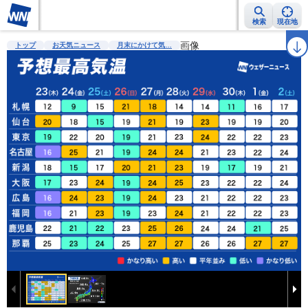
検索
現在地
雨雲レーダー
台風情報
地震情報
警報・注意報
画像
2週間天気
ラ
トップ
お天気ニュース
月末にかけて気…