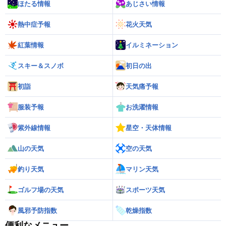
ほたる情報
あじさい情報
熱中症予報
花火天気
紅葉情報
イルミネーション
スキー＆スノボ
初日の出
初詣
天気痛予報
服装予報
お洗濯情報
紫外線情報
星空・天体情報
山の天気
空の天気
釣り天気
マリン天気
ゴルフ場の天気
スポーツ天気
風邪予防指数
乾燥指数
便利なメニュー