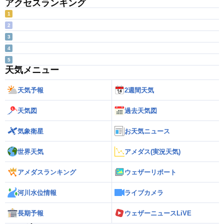
アクセスランキング
1
2
3
4
5
天気メニュー
天気予報
2週間天気
天気図
過去天気図
気象衛星
お天気ニュース
世界天気
アメダス(実況天気)
アメダスランキング
ウェザーリポート
河川水位情報
ライブカメラ
長期予報
ウェザーニュースLiVE