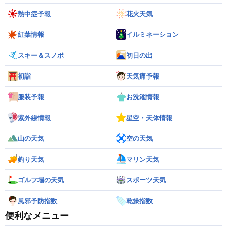
熱中症予報
花火天気
紅葉情報
イルミネーション
スキー＆スノボ
初日の出
初詣
天気痛予報
服装予報
お洗濯情報
紫外線情報
星空・天体情報
山の天気
空の天気
釣り天気
マリン天気
ゴルフ場の天気
スポーツ天気
風邪予防指数
乾燥指数
便利なメニュー