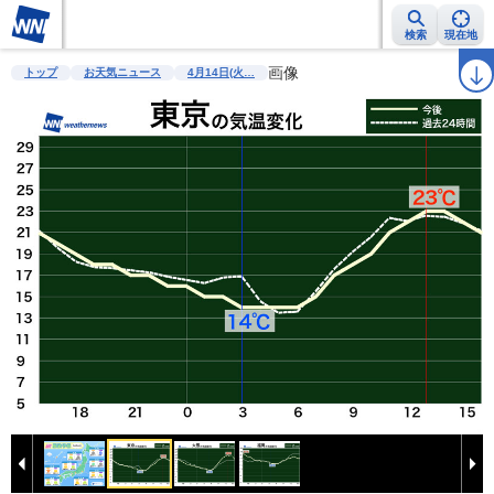
検索
現在地
雨雲レーダー
台風情報
地震情報
画像
警報・注意報
2週間天気
ラ
トップ
お天気ニュース
4月14日(火…