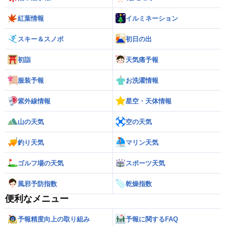
紅葉情報
イルミネーション
スキー＆スノボ
初日の出
初詣
天気痛予報
服装予報
お洗濯情報
紫外線情報
星空・天体情報
山の天気
空の天気
釣り天気
マリン天気
ゴルフ場の天気
スポーツ天気
風邪予防指数
乾燥指数
便利なメニュー
予報精度向上の取り組み
予報に関するFAQ