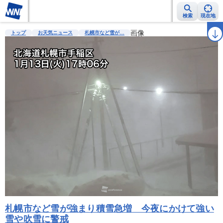
検索
現在地
雨雲レーダー
台風情報
地震情報
警報・注意報
画像
2週間天気
ラ
トップ
お天気ニュース
札幌市など雪が…
札幌市など雪が強まり積雪急増 今夜にかけて強い
雪や吹雪に警戒