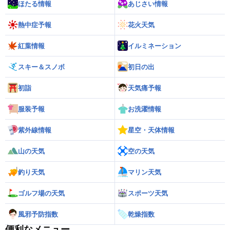
ほたる情報
あじさい情報
熱中症予報
花火天気
紅葉情報
イルミネーション
スキー＆スノボ
初日の出
初詣
天気痛予報
服装予報
お洗濯情報
紫外線情報
星空・天体情報
山の天気
空の天気
釣り天気
マリン天気
ゴルフ場の天気
スポーツ天気
風邪予防指数
乾燥指数
便利なメニュー