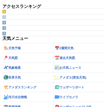
アクセスランキング
1
2
3
4
5
天気メニュー
天気予報
2週間天気
天気図
過去天気図
気象衛星
お天気ニュース
世界天気
アメダス(実況天気)
アメダスランキング
ウェザーリポート
河川水位情報
ライブカメラ
長期予報
ウェザーニュースLiVE