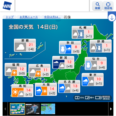
検索
現在地
雨雲レーダー
台風情報
地震情報
画像
警報・注意報
2週間天気
ラ
トップ
お天気ニュース
今日12月14…