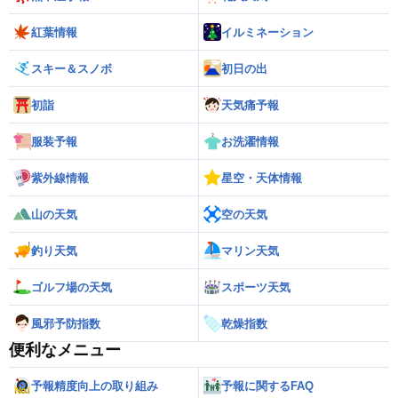
紅葉情報
イルミネーション
スキー＆スノボ
初日の出
初詣
天気痛予報
服装予報
お洗濯情報
紫外線情報
星空・天体情報
山の天気
空の天気
釣り天気
マリン天気
ゴルフ場の天気
スポーツ天気
風邪予防指数
乾燥指数
便利なメニュー
予報精度向上の取り組み
予報に関するFAQ