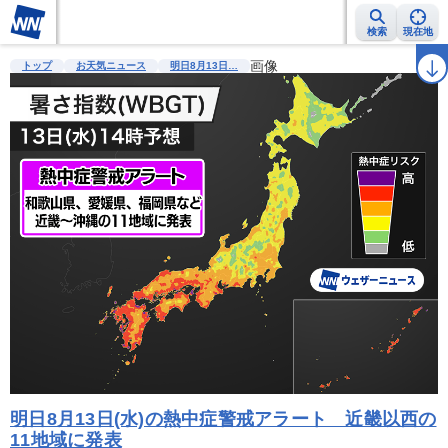
検索
現在地
雨雲レーダー
台風情報
地震情報
画像
警報・注意報
2週間天気
ラ
トップ
お天気ニュース
明日8月13日…
明日8月13日(水)の熱中症警戒アラート 近畿以西の
11地域に発表