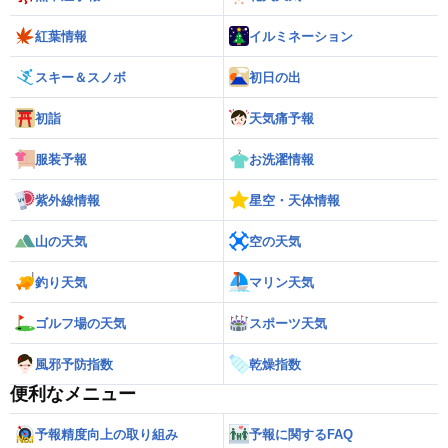
紅葉情報
イルミネーション
スキー＆スノボ
初日の出
初詣
天気痛予報
服装予報
お洗濯情報
紫外線情報
星空・天体情報
山の天気
空の天気
釣り天気
マリン天気
ゴルフ場の天気
スポーツ天気
風邪予防指数
乾燥指数
便利なメニュー
予報精度向上の取り組み
予報に関するFAQ