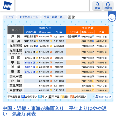
検索
現在地
雨雲レーダー
台風情報
地震情報
警報・注意報
画像
2週間天気
ラ
トップ
お天気ニュース
中国・近畿・東…
中国・近畿・東海が梅雨入り 平年よりはやや遅
い 気象庁発表