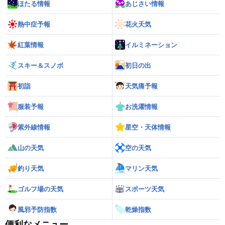
ほたる情報
あじさい情報
熱中症予報
花火天気
紅葉情報
イルミネーション
スキー＆スノボ
初日の出
初詣
天気痛予報
服装予報
お洗濯情報
紫外線情報
星空・天体情報
山の天気
空の天気
釣り天気
マリン天気
ゴルフ場の天気
スポーツ天気
風邪予防指数
乾燥指数
便利なメニュー