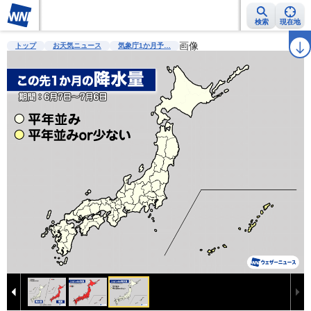
検索
現在地
雨雲レーダー
台風情報
地震情報
画像
警報・注意報
2週間天気
ラ
トップ
お天気ニュース
気象庁1か月予…