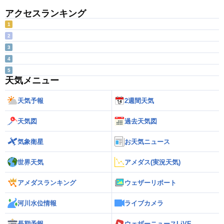
アクセスランキング
1
2
3
4
5
天気メニュー
天気予報
2週間天気
天気図
過去天気図
気象衛星
お天気ニュース
世界天気
アメダス(実況天気)
アメダスランキング
ウェザーリポート
河川水位情報
ライブカメラ
長期予報
ウェザーニュースLiVE