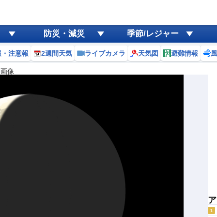
防災・減災
季節/レジャー
報・注意報
2週間天気
ライブカメラ
天気図
避難情報
画像
ア
1