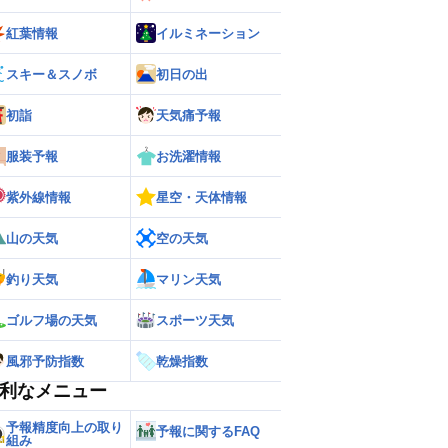
紅葉情報
イルミネーション
スキー＆スノボ
初日の出
初詣
天気痛予報
服装予報
お洗濯情報
紫外線情報
星空・天体情報
山の天気
空の天気
釣り天気
マリン天気
ゴルフ場の天気
スポーツ天気
風邪予防指数
乾燥指数
利なメニュー
予報精度向上の取り
予報に関するFAQ
組み