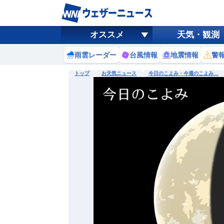
オススメ
天気・観測
雨雲レーダー
台風情報
地震情報
警
トップ
お天気ニュース
今日のこよみ・今週のこよみ…