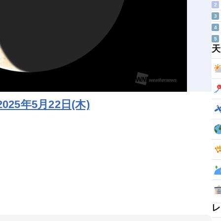
2
3
4
5
天
5年5月22日(木)
レ