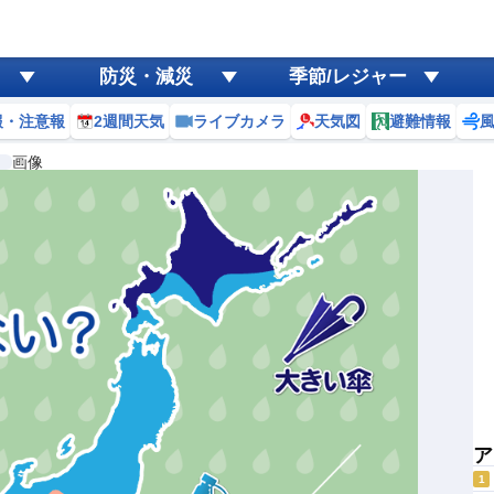
防災・減災
季節/レジャー
報・注意報
2週間天気
ライブカメラ
天気図
避難情報
画像
ア
1