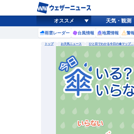
オススメ
天気・観測
雨雲レーダー
台風情報
地震情報
警
トップ
お天気ニュース
ひと目でわかる今日の傘マップ…