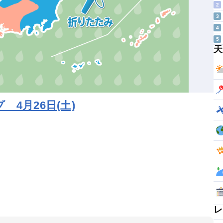
2
3
4
5
天
4月26日(土)
レ