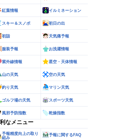
紅葉情報
イルミネーション
スキー＆スノボ
初日の出
初詣
天気痛予報
服装予報
お洗濯情報
紫外線情報
星空・天体情報
山の天気
空の天気
釣り天気
マリン天気
ゴルフ場の天気
スポーツ天気
風邪予防指数
乾燥指数
利なメニュー
予報精度向上の取り
予報に関するFAQ
組み