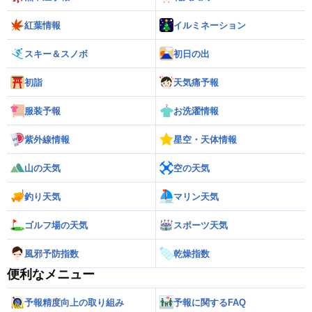
紅葉情報
イルミネーション
スキー＆スノボ
初日の出
初詣
天気痛予報
服装予報
お洗濯情報
紫外線情報
星空・天体情報
山の天気
空の天気
釣り天気
マリン天気
ゴルフ場の天気
スポーツ天気
風邪予防指数
乾燥指数
便利なメニュー
予報精度向上の取り組み
予報に関するFAQ