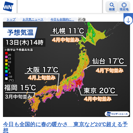
検索
現在地
雨雲レーダー
台風情報
地震情報
警報・注意報
画像
2週間天気
ラ
トップ
お天気ニュース
今日も全国的に…
今日も全国的に春の暖かさ 東京など20℃超える予
想