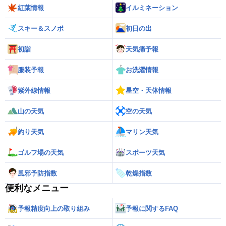
紅葉情報
イルミネーション
スキー＆スノボ
初日の出
初詣
天気痛予報
服装予報
お洗濯情報
紫外線情報
星空・天体情報
山の天気
空の天気
釣り天気
マリン天気
ゴルフ場の天気
スポーツ天気
風邪予防指数
乾燥指数
便利なメニュー
予報精度向上の取り組み
予報に関するFAQ