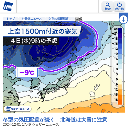
検索
現在地
雨雲レーダー
台風情報
地震情報
警報・注意報
画像
2週間天気
ラ
トップ
お天気ニュース
冬型の気圧配置…
冬型の気圧配置が続く 北海道は大雪に注意
2024-12-01 17:49 ウェザーニュース