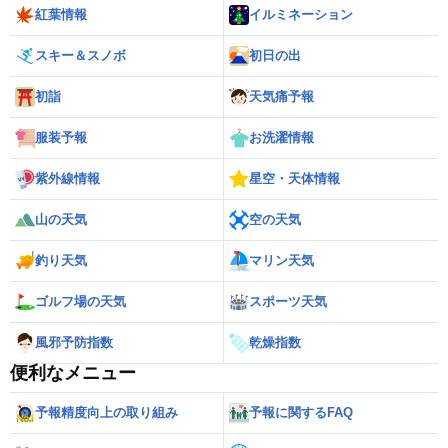
紅葉情報
イルミネーション
スキー＆スノボ
初日の出
初詣
天気痛予報
服装予報
お洗濯情報
紫外線情報
星空・天体情報
山の天気
空の天気
釣り天気
マリン天気
ゴルフ場の天気
スポーツ天気
風邪予防指数
乾燥指数
便利なメニュー
予報精度向上の取り組み
予報に関するFAQ