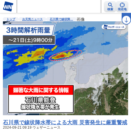
検索
現在地
雨雲レーダー
台風情報
地震情報
警報・注意報
画像
2週間天気
ラ
トップ
お天気ニュース
石川県で線状降…
石川県で線状降水帯による大雨 災害発生に厳重警戒
2024-09-21 09:19 ウェザーニュース