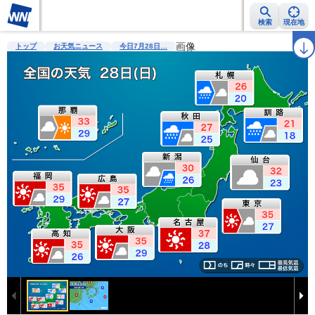
検索
現在地
雨雲レーダー
台風情報
地震情報
画像
警報・注意報
2週間天気
ラ
トップ
お天気ニュース
今日7月28日…