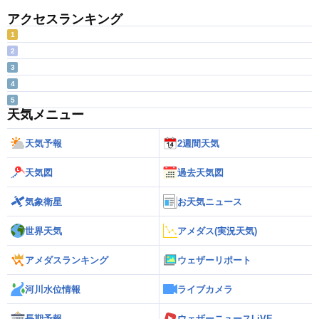
アクセスランキング
1
2
3
4
5
天気メニュー
天気予報
2週間天気
天気図
過去天気図
気象衛星
お天気ニュース
世界天気
アメダス(実況天気)
アメダスランキング
ウェザーリポート
河川水位情報
ライブカメラ
長期予報
ウェザーニュースLiVE