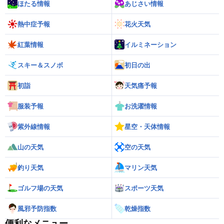
ほたる情報
あじさい情報
熱中症予報
花火天気
紅葉情報
イルミネーション
スキー＆スノボ
初日の出
初詣
天気痛予報
服装予報
お洗濯情報
紫外線情報
星空・天体情報
山の天気
空の天気
釣り天気
マリン天気
ゴルフ場の天気
スポーツ天気
風邪予防指数
乾燥指数
便利なメニュー