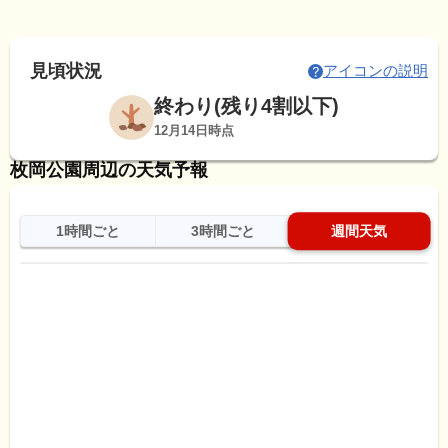
見頃状況
アイコンの説明
終わり(残り4割以下)
12月14日時点
枚岡公園周辺の天気予報
1時間ごと
3時間ごと
週間天気
日
天気
最高
最低
降水