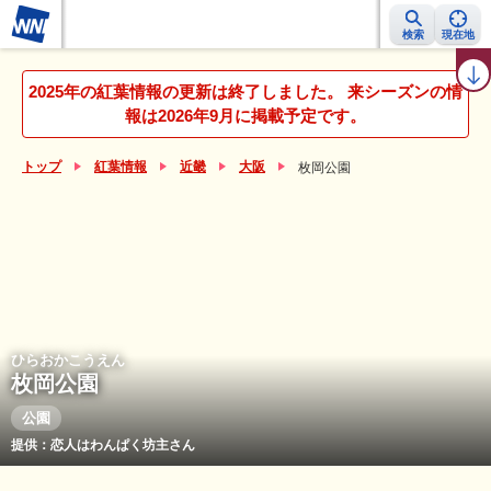
検索
現在地
紅葉レーダー
紅葉ニュース
京都 見頃カレンダー
名所ランキング
2025年の紅葉情報の更新は終了しました。 来シーズンの情
報は2026年9月に掲載予定です。
トップ
紅葉情報
近畿
大阪
枚岡公園
ひらおかこうえん
枚岡公園
公園
提供：恋人はわんぱく坊主さん