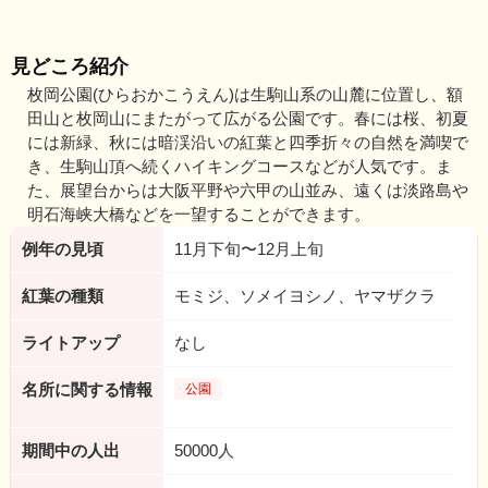
見どころ紹介
枚岡公園(ひらおかこうえん)は生駒山系の山麓に位置し、額
田山と枚岡山にまたがって広がる公園です。春には桜、初夏
には新緑、秋には暗渓沿いの紅葉と四季折々の自然を満喫で
き、生駒山頂へ続くハイキングコースなどが人気です。ま
た、展望台からは大阪平野や六甲の山並み、遠くは淡路島や
明石海峡大橋などを一望することができます。
例年の見頃
11月下旬〜12月上旬
紅葉の種類
モミジ、ソメイヨシノ、ヤマザクラ
ライトアップ
なし
名所に関する情報
公園
期間中の人出
50000人