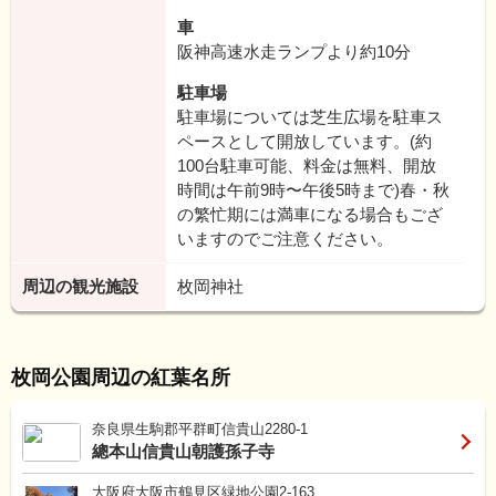
車
阪神高速水走ランプより約10分
駐車場
駐車場については芝生広場を駐車ス
ペースとして開放しています。(約
100台駐車可能、料金は無料、開放
時間は午前9時〜午後5時まで)春・秋
の繁忙期には満車になる場合もござ
いますのでご注意ください。
周辺の観光施設
枚岡神社
枚岡公園周辺の紅葉名所
奈良県生駒郡平群町信貴山2280-1
總本山信貴山朝護孫子寺
大阪府大阪市鶴見区緑地公園2-163