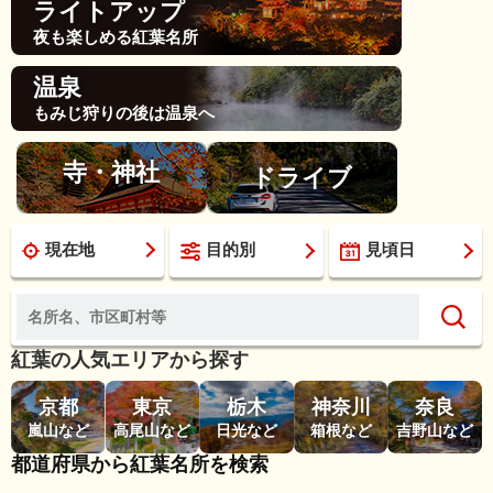
ライトアップ
夜も楽しめる紅葉名所
温泉
もみじ狩りの後は温泉へ
寺・神社
ドライブ
現在地
目的別
見頃日
紅葉の人気エリアから探す
京都
東京
栃木
神奈川
奈良
嵐山など
高尾山など
日光など
箱根など
吉野山など
都道府県から紅葉名所を検索