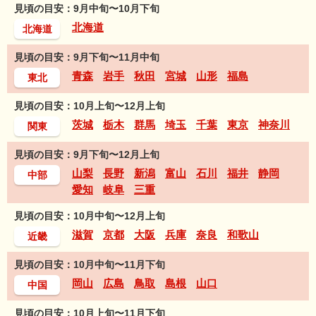
見頃の目安：9月中旬〜10月下旬
北海道
北海道
見頃の目安：9月下旬〜11月中旬
青森
岩手
秋田
宮城
山形
福島
東北
見頃の目安：10月上旬〜12月上旬
茨城
栃木
群馬
埼玉
千葉
東京
神奈川
関東
見頃の目安：9月下旬〜12月上旬
山梨
長野
新潟
富山
石川
福井
静岡
中部
愛知
岐阜
三重
見頃の目安：10月中旬〜12月上旬
滋賀
京都
大阪
兵庫
奈良
和歌山
近畿
見頃の目安：10月中旬〜11月下旬
岡山
広島
鳥取
島根
山口
中国
見頃の目安：10月上旬〜11月下旬