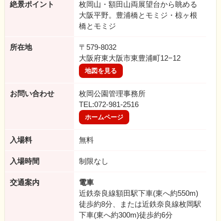
絶景ポイント
枚岡山・額田山両展望台から眺める
大阪平野。豊浦橋とモミジ・椋ヶ根
橋とモミジ
所在地
〒579-8032
大阪府東大阪市東豊浦町12−12
地図を見る
お問い合わせ
枚岡公園管理事務所
TEL:072-981-2516
ホームページ
入場料
無料
入場時間
制限なし
交通案内
電車
近鉄奈良線額田駅下車(東へ約550m)
徒歩約8分、または近鉄奈良線枚岡駅
下車(東へ約300m)徒歩約6分