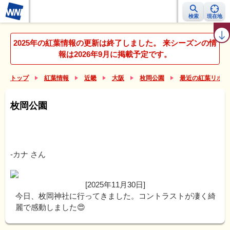
検索
現在地
紅葉レーダー
紅葉ニュース
京都 見頃カレンダー
名所ランキング
2025年の紅葉情報の更新は終了しました。 来シーズンの情
報は2026年9月に掲載予定です。
トップ
紅葉情報
近畿
大阪
枚岡公園
最近の紅葉リポー
枚岡公園
-カナ
さん
[2025年11月30日]
今日、枚岡神社に行ってきました。コントラストが凄く綺
麗で感動しました😍