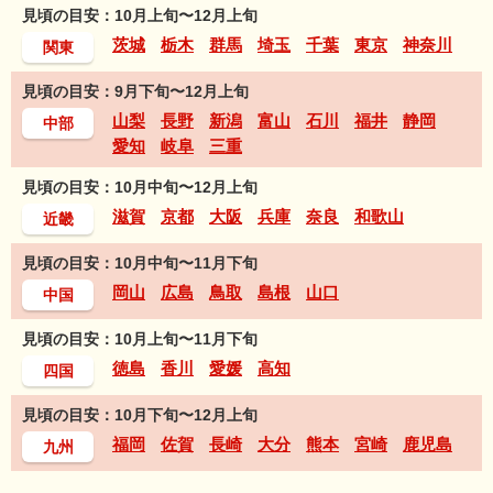
見頃の目安：10月上旬〜12月上旬
茨城
栃木
群馬
埼玉
千葉
東京
神奈川
関東
見頃の目安：9月下旬〜12月上旬
山梨
長野
新潟
富山
石川
福井
静岡
中部
愛知
岐阜
三重
見頃の目安：10月中旬〜12月上旬
滋賀
京都
大阪
兵庫
奈良
和歌山
近畿
見頃の目安：10月中旬〜11月下旬
岡山
広島
鳥取
島根
山口
中国
見頃の目安：10月上旬〜11月下旬
徳島
香川
愛媛
高知
四国
見頃の目安：10月下旬〜12月上旬
福岡
佐賀
長崎
大分
熊本
宮崎
鹿児島
九州