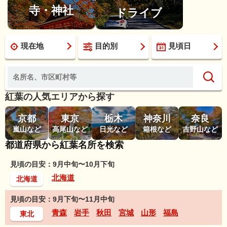
寺・神社
ドライブ
現在地
目的別
見頃日
紅葉の人気エリアから探す
京都
東京
栃木
神奈川
奈良
嵐山など
高尾山など
日光など
箱根など
吉野山など
都道府県から紅葉名所を検索
見頃の目安：9月中旬〜10月下旬
北海道
北海道
見頃の目安：9月下旬〜11月中旬
青森
岩手
秋田
宮城
山形
福島
東北