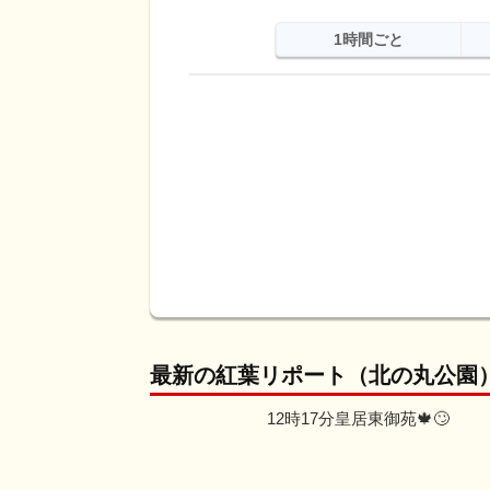
1時間ごと
日
天気
最高
最低
降水
最新の紅葉リポート（北の丸公園
12時17分皇居東御苑🍁🙄