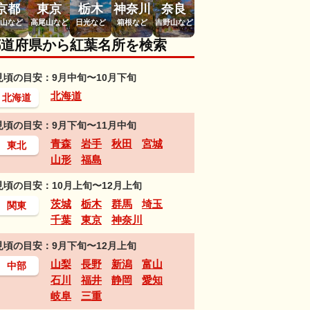
京都
東京
栃木
神奈川
奈良
山など
高尾山など
日光など
箱根など
吉野山など
都道府県から紅葉名所を検索
見頃の目安：9月中旬〜10月下旬
北海道
北海道
見頃の目安：9月下旬〜11月中旬
青森
岩手
秋田
宮城
東北
山形
福島
見頃の目安：10月上旬〜12月上旬
茨城
栃木
群馬
埼玉
関東
千葉
東京
神奈川
見頃の目安：9月下旬〜12月上旬
山梨
長野
新潟
富山
中部
石川
福井
静岡
愛知
岐阜
三重