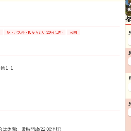
嵐
駅・バス停・ICから近い(20分以内)
公園
園1−1
休園)、常時開放(22:00消灯)