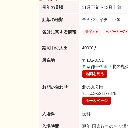
例年の見頃
11月下旬〜12月上旬
紅葉の種類
モミジ、イチョウ等
名所に関する情報
滝がある
ベビーカーOK
期間中の人出
40000人
所在地
〒102-0091
東京都千代田区北の丸公
地図を見る
お問い合わせ
北の丸公園
TEL:03-3211-7878
ホームページ
入場料
無料
入場時間
通年(国家行事のある場合は