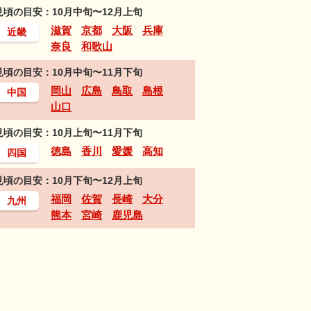
見頃の目安：10月中旬〜12月上旬
滋賀
京都
大阪
兵庫
近畿
奈良
和歌山
見頃の目安：10月中旬〜11月下旬
岡山
広島
鳥取
島根
中国
山口
見頃の目安：10月上旬〜11月下旬
徳島
香川
愛媛
高知
四国
見頃の目安：10月下旬〜12月上旬
福岡
佐賀
長崎
大分
九州
熊本
宮崎
鹿児島