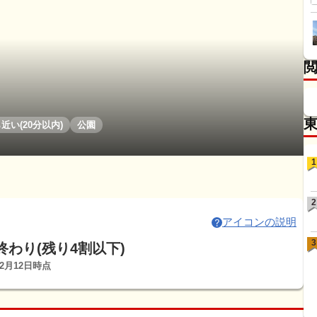
近い(20分以内)
公園
1
2
アイコンの説明
3
終わり(残り4割以下)
12月12日時点