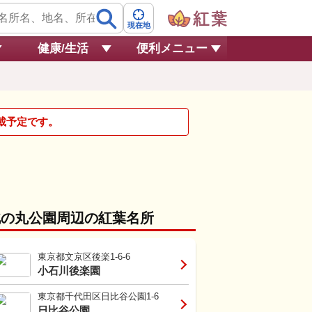
現在地
健康/生活
便利メニュー
掲載予定です。
北の丸公園周辺の紅葉名所
東京都文京区後楽1-6-6
小石川後楽園
東京都千代田区日比谷公園1-6
日比谷公園