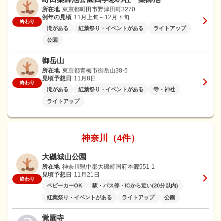
所在地
東京都町田市野津田町3270
例年の見頃
11月上旬～12月下旬
終わり
滝がある
紅葉祭り・イベントがある
ライトアップ
公園
御岳山
所在地
東京都青梅市御岳山38-5
見頃予想日
11月8日
終わり
滝がある
紅葉祭り・イベントがある
寺・神社
ライトアップ
神奈川（4件）
大磯城山公園
所在地
神奈川県中郡大磯町国府本郷551-1
見頃予想日
11月21日
終わり
ベビーカーOK
駅・バス停・ICから近い(20分以内)
紅葉祭り・イベントがある
ライトアップ
公園
覚園寺