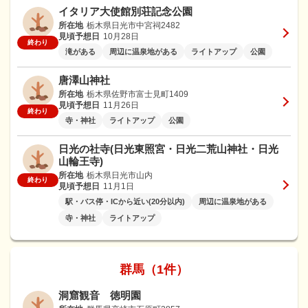
イタリア大使館別荘記念公園
所在地
栃木県日光市中宮祠2482
見頃予想日
10月28日
終わり
滝がある
周辺に温泉地がある
ライトアップ
公園
唐澤山神社
所在地
栃木県佐野市富士見町1409
見頃予想日
11月26日
終わり
寺・神社
ライトアップ
公園
日光の社寺(日光東照宮・日光二荒山神社・日光
山輪王寺)
所在地
栃木県日光市山内
終わり
見頃予想日
11月1日
駅・バス停・ICから近い(20分以内)
周辺に温泉地がある
寺・神社
ライトアップ
群馬（1件）
洞窟観音 徳明園