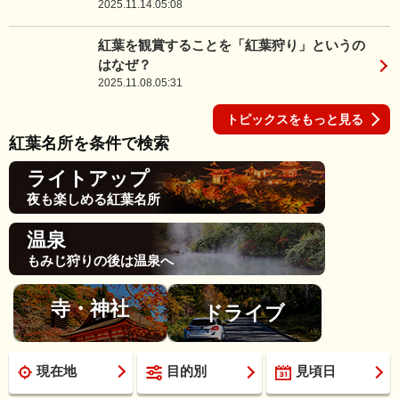
2025.11.14.05:08
紅葉を観賞することを「紅葉狩り」というの
はなぜ？
2025.11.08.05:31
トピックスをもっと見る
紅葉名所を条件で検索
ライトアップ
夜も楽しめる紅葉名所
温泉
もみじ狩りの後は温泉へ
寺・神社
ドライブ
現在地
目的別
見頃日