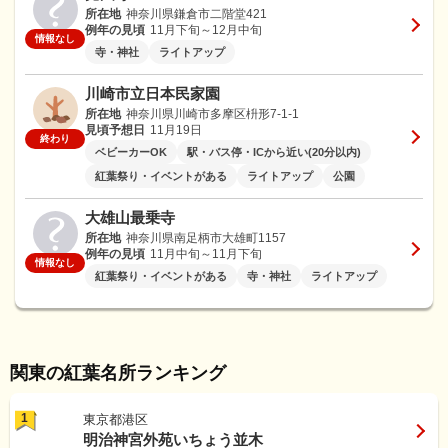
所在地
神奈川県鎌倉市二階堂421
例年の見頃
11月下旬～12月中旬
情報なし
寺・神社
ライトアップ
川崎市立日本民家園
所在地
神奈川県川崎市多摩区枡形7-1-1
見頃予想日
11月19日
終わり
ベビーカーOK
駅・バス停・ICから近い(20分以内)
紅葉祭り・イベントがある
ライトアップ
公園
大雄山最乗寺
所在地
神奈川県南足柄市大雄町1157
例年の見頃
11月中旬～11月下旬
情報なし
紅葉祭り・イベントがある
寺・神社
ライトアップ
関東の紅葉名所ランキング
1
東京都港区
明治神宮外苑いちょう並木