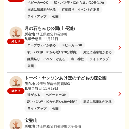
ベビーカーOK
駅・バス停・ICから近い(20分以内)
周辺に温泉地がある
紅葉祭り・イベントがある
ライトアップ
公園
月の石もみじ公園(上長瀞)
所在地
埼玉県秩父郡長瀞町
見頃予想日
11月11日
終わり
ロープウェイがある
ベビーカーOK
駅・バス停・ICから近い(20分以内)
周辺に温泉地がある
紅葉祭り・イベントがある
寺・神社
ライトアップ
公園
トーベ・ヤンソンあけぼの子どもの森公園
所在地
埼玉県飯能市阿須893-1
見頃予想日
11月19日
終わり
滝がある
ベビーカーOK
駅・バス停・ICから近い(20分以内)
周辺に温泉地がある
ライトアップ
公園
宝登山
所在地
埼玉県秩父郡長瀞町大字長瀞