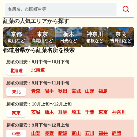
紅葉の人気エリアから探す
京都
東京
栃木
神奈川
奈良
嵐山など
高尾山など
日光など
箱根など
吉野山など
都道府県から紅葉名所を検索
見頃の目安：9月中旬〜10月下旬
北海道
北海道
見頃の目安：9月下旬〜11月中旬
青森
岩手
秋田
宮城
山形
福島
東北
見頃の目安：10月上旬〜12月上旬
茨城
栃木
群馬
埼玉
千葉
東京
神奈川
関東
見頃の目安：9月下旬〜12月上旬
山梨
長野
新潟
富山
石川
福井
静岡
中部