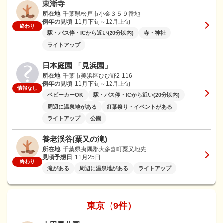
東漸寺
所在地
千葉県松戸市小金３５９番地
例年の見頃
11月下旬～12月上旬
終わり
駅・バス停・ICから近い(20分以内)
寺・神社
ライトアップ
日本庭園 「見浜園」
所在地
千葉市美浜区ひび野2-116
例年の見頃
11月下旬～12月上旬
情報なし
ベビーカーOK
駅・バス停・ICから近い(20分以内)
周辺に温泉地がある
紅葉祭り・イベントがある
ライトアップ
公園
養老渓谷(粟又の滝)
所在地
千葉県夷隅郡大多喜町粟又地先
見頃予想日
11月25日
終わり
滝がある
周辺に温泉地がある
ライトアップ
東京（9件）