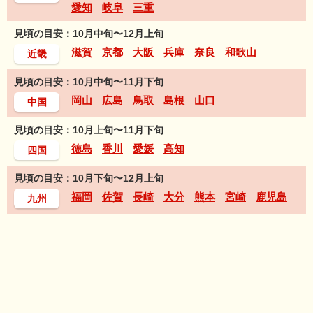
愛知
岐阜
三重
見頃の目安：10月中旬〜12月上旬
滋賀
京都
大阪
兵庫
奈良
和歌山
近畿
見頃の目安：10月中旬〜11月下旬
岡山
広島
鳥取
島根
山口
中国
見頃の目安：10月上旬〜11月下旬
徳島
香川
愛媛
高知
四国
見頃の目安：10月下旬〜12月上旬
福岡
佐賀
長崎
大分
熊本
宮崎
鹿児島
九州