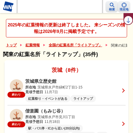
検索
現在地
紅葉レーダー
紅葉ニュース
京都 見頃カレンダー
名所ランキング
2025年の紅葉情報の更新は終了しました。 来シーズンの情
報は2026年9月に掲載予定です。
トップ
紅葉情報
全国の紅葉名所「ライトアップ」
関東の紅葉名
関東の紅葉名所「ライトアップ」(35件)
茨城（8件）
茨城県立歴史館
所在地
茨城県水戸市緑町2丁目1-15
見頃予想日
11月7日
終わり
紅葉祭り・イベントがある
ライトアップ
偕楽園（もみじ谷）
所在地
茨城県水戸市見川1丁目
見頃予想日
11月18日
終わり
駅・バス停・ICから近い(20分以内)