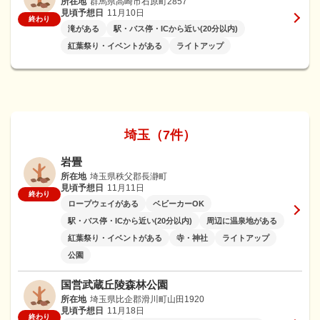
所在地
群馬県高崎市石原町2857
見頃予想日
11月10日
終わり
滝がある
駅・バス停・ICから近い(20分以内)
紅葉祭り・イベントがある
ライトアップ
埼玉（7件）
岩畳
所在地
埼玉県秩父郡長瀞町
見頃予想日
11月11日
終わり
ロープウェイがある
ベビーカーOK
駅・バス停・ICから近い(20分以内)
周辺に温泉地がある
紅葉祭り・イベントがある
寺・神社
ライトアップ
公園
国営武蔵丘陵森林公園
所在地
埼玉県比企郡滑川町山田1920
見頃予想日
11月18日
終わり