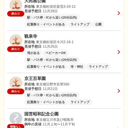
大田黒公園
所在地
東京都杉並区荻窪3-33-12
見頃予想日
11月28日
終わり
駅・バス停・ICから近い(20分以内)
紅葉祭り・イベントがある
ライトアップ
公園
観泉寺
所在地
東京都杉並区今川2-16-1
見頃予想日
11月25日
終わり
滝がある
ベビーカーOK
駅・バス停・ICから近い(20分以内)
紅葉祭り・イベントがある
寺・神社
ライトアップ
京王百草園
所在地
東京都日野市百草560
見頃予想日
11月21日
終わり
駅・バス停・ICから近い(20分以内)
紅葉祭り・イベントがある
ライトアップ
国営昭和記念公園
所在地
東京都立川市及び昭島市
例年の見頃
11月上旬〜11月下旬
情報なし