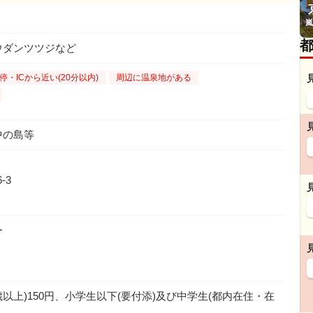
嵐
ウダンツツジなど
停・ICから近い(20分以内)
周辺に温泉地がある
中の島等
-3
ー
5歳以上)150円、小学生以下(要付添)及び中学生(都内在住・在