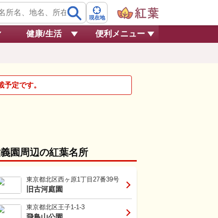
現在地
健康/生活
便利メニュー
掲載予定です。
六義園周辺の紅葉名所
東京都北区西ヶ原1丁目27番39号
旧古河庭園
東京都北区王子1-1-3
飛鳥山公園