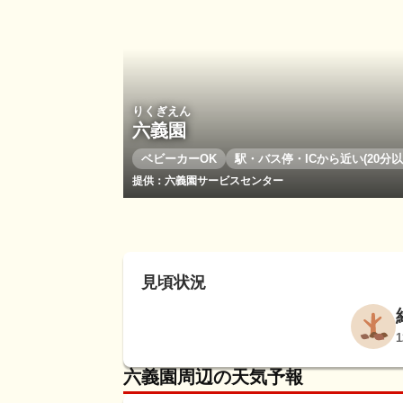
りくぎえん
六義園
ベビーカーOK
駅・バス停・ICから近い(20分以
提供：六義園サービスセンター
見頃状況
六義園周辺の天気予報