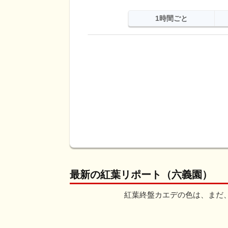
1時間ごと
日
天気
最高
最低
降水
最新の紅葉リポート（六義園）
紅葉終盤カエデの色は、まだ、オレ