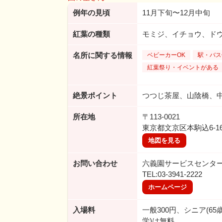
例年の見頃
11月下旬〜12月中旬
紅葉の種類
モミジ、イチョウ、ド
名所に関する情報
ベビーカーOK
駅・バス
紅葉祭り・イベントがある
絶景ポイント
つつじ茶屋、山陰橋、
所在地
〒113-0021
東京都文京区本駒込6-16
地図を見る
お問い合わせ
六義園サービスセンタ
TEL:03-3941-2222
ホームページ
入場料
一般300円、シニア(6
学)は無料