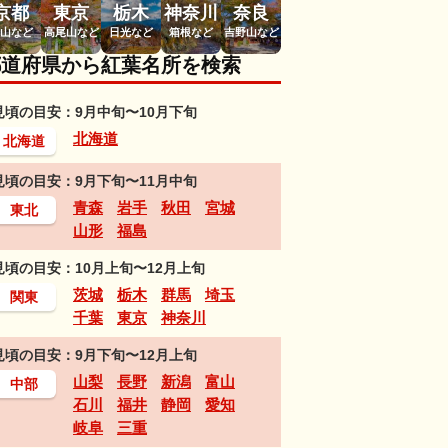
京都
東京
栃木
神奈川
奈良
山など
高尾山など
日光など
箱根など
吉野山など
都道府県から紅葉名所を検索
見頃の目安：9月中旬〜10月下旬
北海道
北海道
見頃の目安：9月下旬〜11月中旬
青森
岩手
秋田
宮城
東北
山形
福島
見頃の目安：10月上旬〜12月上旬
茨城
栃木
群馬
埼玉
関東
千葉
東京
神奈川
見頃の目安：9月下旬〜12月上旬
山梨
長野
新潟
富山
中部
石川
福井
静岡
愛知
岐阜
三重