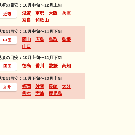
見頃の目安：10月中旬〜12月上旬
滋賀
京都
大阪
兵庫
近畿
奈良
和歌山
見頃の目安：10月中旬〜11月下旬
岡山
広島
鳥取
島根
中国
山口
見頃の目安：10月上旬〜11月下旬
徳島
香川
愛媛
高知
四国
見頃の目安：10月下旬〜12月上旬
福岡
佐賀
長崎
大分
九州
熊本
宮崎
鹿児島