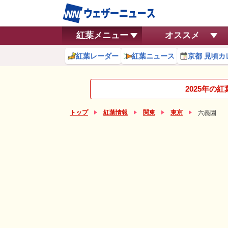
紅葉メニュー
オススメ
紅葉レーダー
紅葉ニュース
京都 見頃カ
2025年の
トップ
紅葉情報
関東
東京
六義園