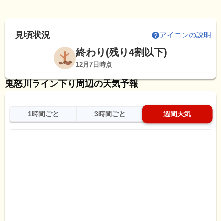
見頃状況
アイコンの説明
終わり(残り4割以下)
12月7日時点
鬼怒川ライン下り周辺の天気予報
1時間ごと
3時間ごと
週間天気
日
天気
最高
最低
降水