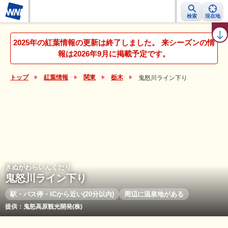
検索
現在地
紅葉レーダー
紅葉ニュース
京都 見頃カレンダー
名所ランキング
2025年の紅葉情報の更新は終了しました。 来シーズンの情
報は2026年9月に掲載予定です。
トップ
紅葉情報
関東
栃木
鬼怒川ライン下り
きぬがわらいんくだり
鬼怒川ライン下り
駅・バス停・ICから近い(20分以内)
周辺に温泉地がある
提供：鬼怒高原観光開発(株)