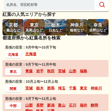
紅葉の人気エリアから探す
京都
東京
栃木
神奈川
奈良
嵐山など
高尾山など
日光など
箱根など
吉野山など
都道府県から紅葉名所を検索
見頃の目安：9月中旬〜10月下旬
北海道
北海道
見頃の目安：9月下旬〜11月中旬
青森
岩手
秋田
宮城
山形
福島
東北
見頃の目安：10月上旬〜12月上旬
茨城
栃木
群馬
埼玉
千葉
東京
神奈川
関東
見頃の目安：9月下旬〜12月上旬
山梨
長野
新潟
富山
石川
福井
静岡
中部
愛知
岐阜
三重