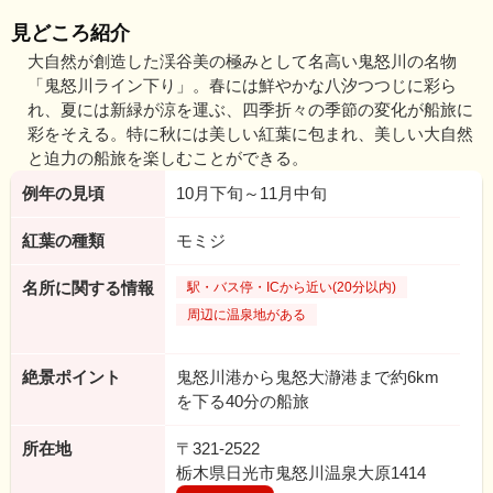
見どころ紹介
大自然が創造した渓谷美の極みとして名高い鬼怒川の名物
「鬼怒川ライン下り」。春には鮮やかな八汐つつじに彩ら
れ、夏には新緑が涼を運ぶ、四季折々の季節の変化が船旅に
彩をそえる。特に秋には美しい紅葉に包まれ、美しい大自然
と迫力の船旅を楽しむことができる。
例年の見頃
10月下旬～11月中旬
紅葉の種類
モミジ
名所に関する情報
駅・バス停・ICから近い(20分以内)
周辺に温泉地がある
絶景ポイント
鬼怒川港から鬼怒大瀞港まで約6km
を下る40分の船旅
所在地
〒321-2522
栃木県日光市鬼怒川温泉大原1414