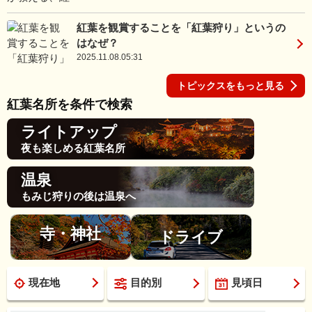
紅葉を観賞することを「紅葉狩り」というの
はなぜ？
2025.11.08.05:31
トピックスをもっと見る
紅葉名所を条件で検索
ライトアップ
夜も楽しめる紅葉名所
温泉
もみじ狩りの後は温泉へ
寺・神社
ドライブ
現在地
目的別
見頃日