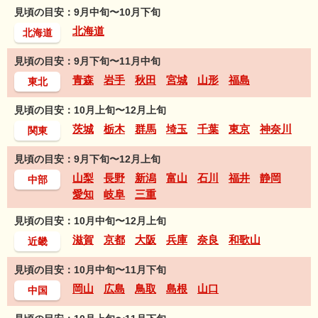
見頃の目安：9月中旬〜10月下旬
北海道
北海道
見頃の目安：9月下旬〜11月中旬
青森
岩手
秋田
宮城
山形
福島
東北
見頃の目安：10月上旬〜12月上旬
茨城
栃木
群馬
埼玉
千葉
東京
神奈川
関東
見頃の目安：9月下旬〜12月上旬
山梨
長野
新潟
富山
石川
福井
静岡
中部
愛知
岐阜
三重
見頃の目安：10月中旬〜12月上旬
滋賀
京都
大阪
兵庫
奈良
和歌山
近畿
見頃の目安：10月中旬〜11月下旬
岡山
広島
鳥取
島根
山口
中国