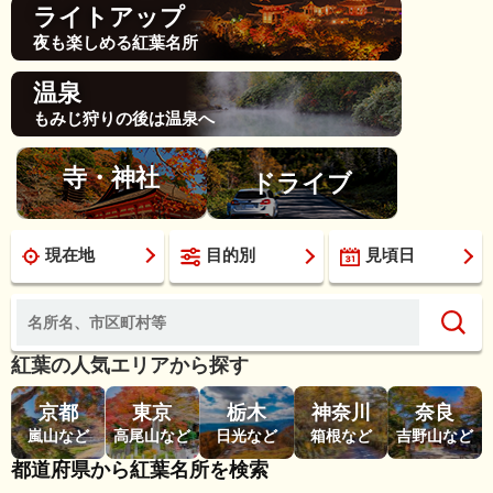
ライトアップ
夜も楽しめる紅葉名所
温泉
もみじ狩りの後は温泉へ
寺・神社
ドライブ
現在地
目的別
見頃日
紅葉の人気エリアから探す
京都
東京
栃木
神奈川
奈良
嵐山など
高尾山など
日光など
箱根など
吉野山など
都道府県から紅葉名所を検索