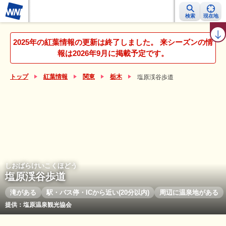
検索
現在地
紅葉レーダー
紅葉ニュース
京都 見頃カレンダー
名所ランキング
2025年の紅葉情報の更新は終了しました。 来シーズンの情
報は2026年9月に掲載予定です。
トップ
紅葉情報
関東
栃木
塩原渓谷歩道
しおばらけいこくほどう
塩原渓谷歩道
滝がある
駅・バス停・ICから近い(20分以内)
周辺に温泉地がある
提供：塩原温泉観光協会