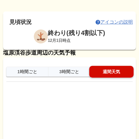
見頃状況
アイコンの説明
終わり(残り4割以下)
12月1日時点
塩原渓谷歩道周辺の天気予報
1時間ごと
3時間ごと
週間天気
日
天気
最高
最低
降水