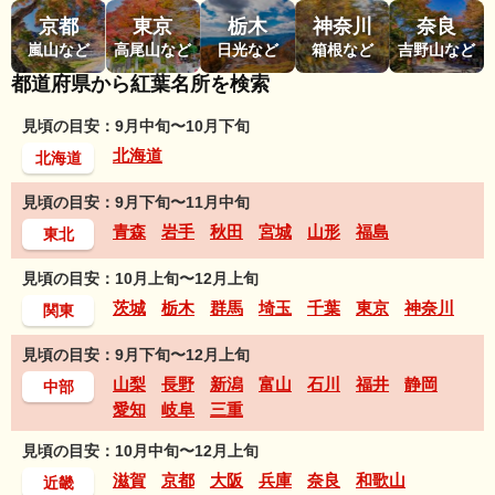
京都
東京
栃木
神奈川
奈良
嵐山など
高尾山など
日光など
箱根など
吉野山など
都道府県から紅葉名所を検索
見頃の目安：9月中旬〜10月下旬
北海道
北海道
見頃の目安：9月下旬〜11月中旬
青森
岩手
秋田
宮城
山形
福島
東北
見頃の目安：10月上旬〜12月上旬
茨城
栃木
群馬
埼玉
千葉
東京
神奈川
関東
見頃の目安：9月下旬〜12月上旬
山梨
長野
新潟
富山
石川
福井
静岡
中部
愛知
岐阜
三重
見頃の目安：10月中旬〜12月上旬
滋賀
京都
大阪
兵庫
奈良
和歌山
近畿