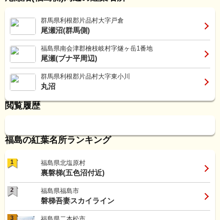
群馬県利根郡片品村大字戸倉
尾瀬沼(群馬側)
福島県南会津郡檜枝岐村字燧ヶ岳1番地
尾瀬(ブナ平周辺)
群馬県利根郡片品村大字東小川
丸沼
閲覧履歴
福島の紅葉名所ランキング
1
福島県北塩原村
裏磐梯(五色沼付近)
2
福島県福島市
磐梯吾妻スカイライン
3
福島県二本松市