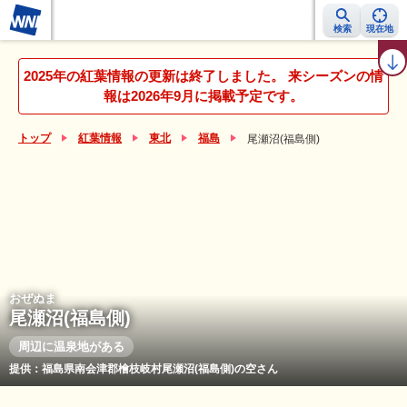
検索
現在地
紅葉レーダー
紅葉ニュース
京都 見頃カレンダー
名所ランキング
2025年の紅葉情報の更新は終了しました。 来シーズンの情
報は2026年9月に掲載予定です。
トップ
紅葉情報
東北
福島
尾瀬沼(福島側)
おぜぬま
尾瀬沼(福島側)
周辺に温泉地がある
提供：福島県南会津郡檜枝岐村尾瀬沼(福島側)の空さん