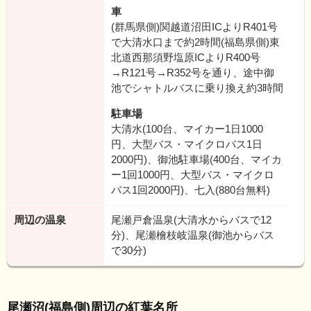
車
(群馬県側)関越道沼田ICよりR401号
で大清水口まで約2時間(福島県側)東
北道西那須野塩原ICよりR400号
→R121号→R352号を通り、途中御
池でシャトルバスに乗り換え約3時間
駐車場
大清水(100台、マイカー1日1000
円、大型バス・マイクロバス1日
2000円)、御池駐車場(400台、マイカ
ー1回1000円、大型バス・マイクロ
バス1回2000円)、七入(880台無料)
周辺の温泉
尾瀬戸倉温泉(大清水からバスで12
分)、尾瀬檜枝岐温泉(御池からバス
で30分)
尾瀬沼(福島側)周辺の紅葉名所