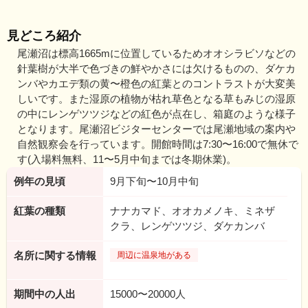
見どころ紹介
尾瀬沼は標高1665mに位置しているためオオシラビソなどの
針葉樹が大半で色づきの鮮やかさには欠けるものの、ダケカ
ンバやカエデ類の黄〜橙色の紅葉とのコントラストが大変美
しいです。また湿原の植物が枯れ草色となる草もみじの湿原
の中にレンゲツツジなどの紅色が点在し、箱庭のような様子
となります。尾瀬沼ビジターセンターでは尾瀬地域の案内や
自然観察会を行っています。開館時間は7:30〜16:00で無休で
す(入場料無料、11〜5月中旬までは冬期休業)。
例年の見頃
9月下旬〜10月中旬
紅葉の種類
ナナカマド、オオカメノキ、ミネザ
クラ、レンゲツツジ、ダケカンバ
名所に関する情報
周辺に温泉地がある
期間中の人出
15000〜20000人