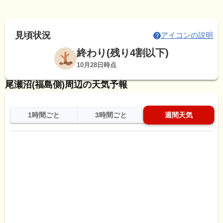
見頃状況
アイコンの説明
終わり(残り4割以下)
10月28日時点
尾瀬沼(福島側)周辺の天気予報
1時間ごと
3時間ごと
週間天気
日
天気
最高
最低
降水