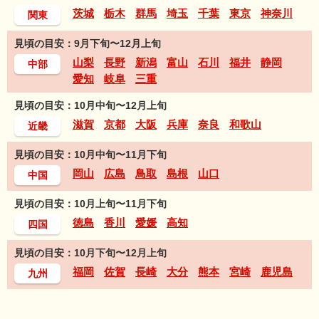
茨城
栃木
群馬
埼玉
千葉
東京
神奈川
関東
見頃の目安：9月下旬〜12月上旬
山梨
長野
新潟
富山
石川
福井
静岡
中部
愛知
岐阜
三重
見頃の目安：10月中旬〜12月上旬
滋賀
京都
大阪
兵庫
奈良
和歌山
近畿
見頃の目安：10月中旬〜11月下旬
岡山
広島
鳥取
島根
山口
中国
見頃の目安：10月上旬〜11月下旬
徳島
香川
愛媛
高知
四国
見頃の目安：10月下旬〜12月上旬
福岡
佐賀
長崎
大分
熊本
宮崎
鹿児島
九州