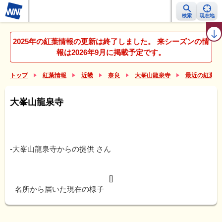
検索
現在地
紅葉レーダー
紅葉ニュース
京都 見頃カレンダー
名所ランキング
2025年の紅葉情報の更新は終了しました。 来シーズンの情
報は2026年9月に掲載予定です。
トップ
紅葉情報
近畿
奈良
大峯山龍泉寺
最近の紅葉リ
大峯山龍泉寺
-大峯山龍泉寺からの提供
さん
[]
名所から届いた現在の様子