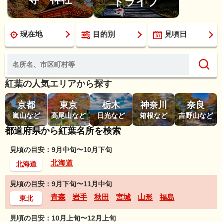
ドライブ
現在地
目的別
見頃日
紅葉の人気エリアから探す
京都
東京
栃木
神奈川
奈良
嵐山など
高尾山など
日光など
箱根など
吉野山など
都道府県から紅葉名所を検索
見頃の目安：9月中旬〜10月下旬
北海道
北海道
見頃の目安：9月下旬〜11月中旬
青森
岩手
秋田
宮城
山形
福島
東北
見頃の目安：10月上旬〜12月上旬