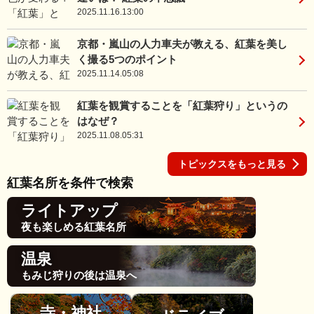
2025.11.16.13:00
京都・嵐山の人力車夫が教える、紅葉を美し
く撮る5つのポイント
2025.11.14.05:08
紅葉を観賞することを「紅葉狩り」というの
はなぜ？
2025.11.08.05:31
トピックスをもっと見る
紅葉名所を条件で検索
ライトアップ
夜も楽しめる紅葉名所
温泉
もみじ狩りの後は温泉へ
寺・神社