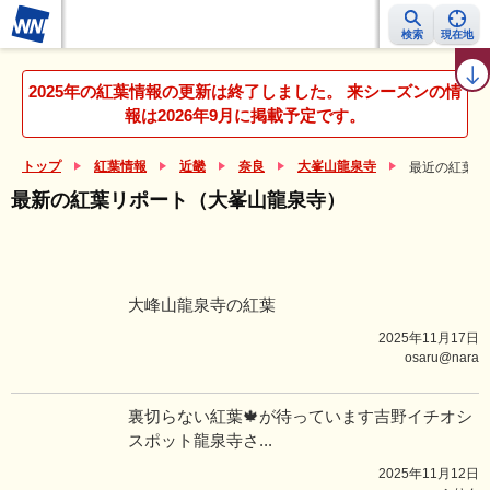
検索
現在地
紅葉レーダー
紅葉ニュース
京都 見頃カレンダー
名所ランキング
2025年の紅葉情報の更新は終了しました。 来シーズンの情
報は2026年9月に掲載予定です。
トップ
紅葉情報
近畿
奈良
大峯山龍泉寺
最近の紅葉リ
最新の紅葉リポート（大峯山龍泉寺）
大峰山龍泉寺の紅葉
2025年11月17日
osaru@nara
裏切らない紅葉🍁が待っています吉野イチオシ
スポット龍泉寺さ...
2025年11月12日