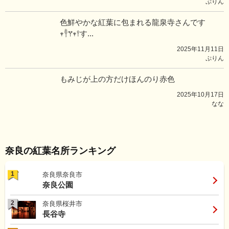
ぷりん
色鮮やかな紅葉に包まれる龍泉寺さんです
𖥧𓇣𖦥𖥧𖥣す...
2025年11月11日
ぷりん
もみじが上の方だけほんのり赤色
2025年10月17日
なな
奈良の紅葉名所ランキング
1
奈良県奈良市
奈良公園
2
奈良県桜井市
長谷寺