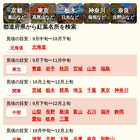
京都
東京
栃木
神奈川
奈良
嵐山など
高尾山など
日光など
箱根など
吉野山など
都道府県から紅葉名所を検索
見頃の目安：9月中旬〜10月下旬
北海道
北海道
見頃の目安：9月下旬〜11月中旬
青森
岩手
秋田
宮城
山形
福島
東北
見頃の目安：10月上旬〜12月上旬
茨城
栃木
群馬
埼玉
千葉
東京
神奈川
関東
見頃の目安：9月下旬〜12月上旬
山梨
長野
新潟
富山
石川
福井
静岡
中部
愛知
岐阜
三重
見頃の目安：10月中旬〜12月上旬
滋賀
京都
大阪
兵庫
奈良
和歌山
近畿